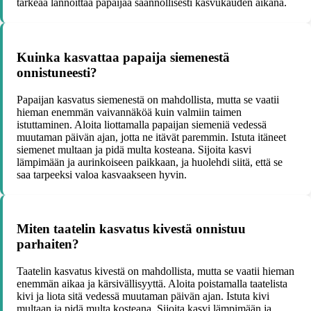
tärkeää lannoittaa papaijaa säännöllisesti kasvukauden aikana.
Kuinka kasvattaa papaija siemenestä
onnistuneesti?
Papaijan kasvatus siemenestä on mahdollista, mutta se vaatii
hieman enemmän vaivannäköä kuin valmiin taimen
istuttaminen. Aloita liottamalla papaijan siemeniä vedessä
muutaman päivän ajan, jotta ne itävät paremmin. Istuta itäneet
siemenet multaan ja pidä multa kosteana. Sijoita kasvi
lämpimään ja aurinkoiseen paikkaan, ja huolehdi siitä, että se
saa tarpeeksi valoa kasvaakseen hyvin.
Miten taatelin kasvatus kivestä onnistuu
parhaiten?
Taatelin kasvatus kivestä on mahdollista, mutta se vaatii hieman
enemmän aikaa ja kärsivällisyyttä. Aloita poistamalla taatelista
kivi ja liota sitä vedessä muutaman päivän ajan. Istuta kivi
multaan ja pidä multa kosteana. Sijoita kasvi lämpimään ja