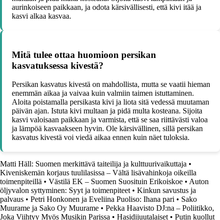
aurinkoiseen paikkaan, ja odota kärsivällisesti, että kivi itää ja
kasvi alkaa kasvaa.
Mitä tulee ottaa huomioon persikan
kasvatuksessa kivestä?
Persikan kasvatus kivestä on mahdollista, mutta se vaatii hieman
enemmän aikaa ja vaivaa kuin valmiin taimen istuttaminen.
Aloita poistamalla persikasta kivi ja liota sitä vedessä muutaman
päivän ajan. Istuta kivi multaan ja pidä multa kosteana. Sijoita
kasvi valoisaan paikkaan ja varmista, että se saa riittävästi valoa
ja lämpöä kasvaakseen hyvin. Ole kärsivällinen, sillä persikan
kasvatus kivestä voi viedä aikaa ennen kuin näet tuloksia.
Matti Häll: Suomen merkittävä taiteilija ja kulttuurivaikuttaja
•
Kiveniskemän korjaus tuulilasissa – Vältä lisävahinkoja oikeilla
toimenpiteillä
•
Västilä EK – Suomen Suosituin Erikoiskoe
•
Auton
öljyvalon syttyminen: Syyt ja toimenpiteet
•
Kinkun savustus ja
palvaus
•
Petri Honkonen ja Eveliina Puoliso: Ihana pari
•
Sako
Muurame ja Sako Oy Muurame
•
Pekka Haavisto DJ:na – Poliitikko,
Joka Viihtyy Myös Musikin Parissa
•
Hasidijuutalaiset
•
Putin kuollut