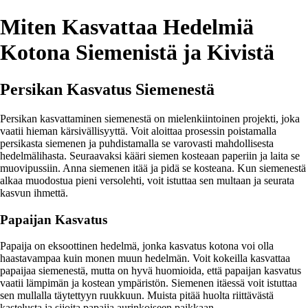
Miten Kasvattaa Hedelmiä
Kotona Siemenistä ja Kivistä
Persikan Kasvatus Siemenestä
Persikan kasvattaminen siemenestä on mielenkiintoinen projekti, joka
vaatii hieman kärsivällisyyttä. Voit aloittaa prosessin poistamalla
persikasta siemenen ja puhdistamalla se varovasti mahdollisesta
hedelmälihasta. Seuraavaksi kääri siemen kosteaan paperiin ja laita se
muovipussiin. Anna siemenen itää ja pidä se kosteana. Kun siemenestä
alkaa muodostua pieni versolehti, voit istuttaa sen multaan ja seurata
kasvun ihmettä.
Papaijan Kasvatus
Papaija on eksoottinen hedelmä, jonka kasvatus kotona voi olla
haastavampaa kuin monen muun hedelmän. Voit kokeilla kasvattaa
papaijaa siemenestä, mutta on hyvä huomioida, että papaijan kasvatus
vaatii lämpimän ja kostean ympäristön. Siemenen itäessä voit istuttaa
sen mullalla täytettyyn ruukkuun. Muista pitää huolta riittävästä
kastelusta ja sijoita papaija aurinkoiseen paikkaan.