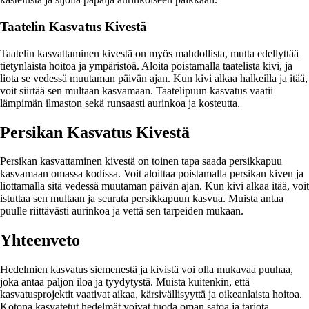
Taatelin Kasvatus Kivestä
Taatelin kasvattaminen kivestä on myös mahdollista, mutta edellyttää
tietynlaista hoitoa ja ympäristöä. Aloita poistamalla taatelista kivi, ja
liota se vedessä muutaman päivän ajan. Kun kivi alkaa halkeilla ja itää,
voit siirtää sen multaan kasvamaan. Taatelipuun kasvatus vaatii
lämpimän ilmaston sekä runsaasti aurinkoa ja kosteutta.
Persikan Kasvatus Kivestä
Persikan kasvattaminen kivestä on toinen tapa saada persikkapuu
kasvamaan omassa kodissa. Voit aloittaa poistamalla persikan kiven ja
liottamalla sitä vedessä muutaman päivän ajan. Kun kivi alkaa itää, voit
istuttaa sen multaan ja seurata persikkapuun kasvua. Muista antaa
puulle riittävästi aurinkoa ja vettä sen tarpeiden mukaan.
Yhteenveto
Hedelmien kasvatus siemenestä ja kivistä voi olla mukavaa puuhaa,
joka antaa paljon iloa ja tyydytystä. Muista kuitenkin, että
kasvatusprojektit vaativat aikaa, kärsivällisyyttä ja oikeanlaista hoitoa.
Kotona kasvatetut hedelmät voivat tuoda oman satoa ja tarjota