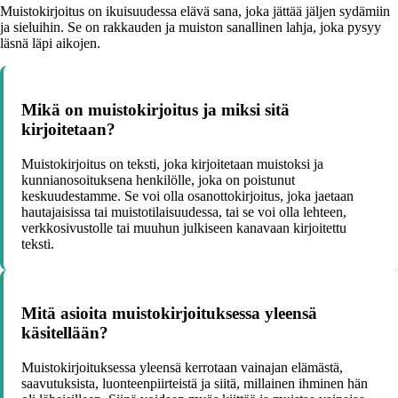
Muistokirjoitus on ikuisuudessa elävä sana, joka jättää jäljen sydämiin
ja sieluihin. Se on rakkauden ja muiston sanallinen lahja, joka pysyy
läsnä läpi aikojen.
Mikä on muistokirjoitus ja miksi sitä
kirjoitetaan?
Muistokirjoitus on teksti, joka kirjoitetaan muistoksi ja
kunnianosoituksena henkilölle, joka on poistunut
keskuudestamme. Se voi olla osanottokirjoitus, joka jaetaan
hautajaisissa tai muistotilaisuudessa, tai se voi olla lehteen,
verkkosivustolle tai muuhun julkiseen kanavaan kirjoitettu
teksti.
Mitä asioita muistokirjoituksessa yleensä
käsitellään?
Muistokirjoituksessa yleensä kerrotaan vainajan elämästä,
saavutuksista, luonteenpiirteistä ja siitä, millainen ihminen hän