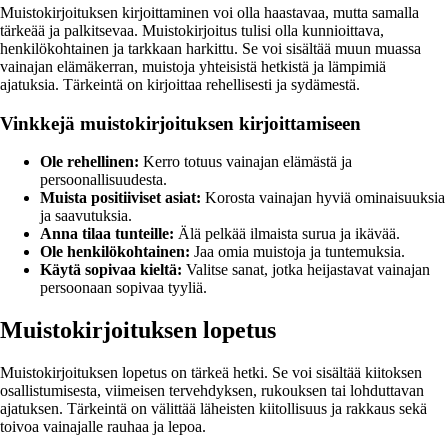
Muistokirjoituksen kirjoittaminen voi olla haastavaa, mutta samalla
tärkeää ja palkitsevaa. Muistokirjoitus tulisi olla kunnioittava,
henkilökohtainen ja tarkkaan harkittu. Se voi sisältää muun muassa
vainajan elämäkerran, muistoja yhteisistä hetkistä ja lämpimiä
ajatuksia. Tärkeintä on kirjoittaa rehellisesti ja sydämestä.
Vinkkejä muistokirjoituksen kirjoittamiseen
Ole rehellinen:
Kerro totuus vainajan elämästä ja
persoonallisuudesta.
Muista positiiviset asiat:
Korosta vainajan hyviä ominaisuuksia
ja saavutuksia.
Anna tilaa tunteille:
Älä pelkää ilmaista surua ja ikävää.
Ole henkilökohtainen:
Jaa omia muistoja ja tuntemuksia.
Käytä sopivaa kieltä:
Valitse sanat, jotka heijastavat vainajan
persoonaan sopivaa tyyliä.
Muistokirjoituksen lopetus
Muistokirjoituksen lopetus on tärkeä hetki. Se voi sisältää kiitoksen
osallistumisesta, viimeisen tervehdyksen, rukouksen tai lohduttavan
ajatuksen. Tärkeintä on välittää läheisten kiitollisuus ja rakkaus sekä
toivoa vainajalle rauhaa ja lepoa.