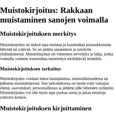
Muistokirjoitus: Rakkaan
muistaminen sanojen voimalla
Muistokirjoituksen merkitys
Muistokirjoitus on tärkeä tapa muistaa ja kunnioittaa poisnukkunutta
läheistä tai ystävää. Se on päätös sanataiteen ja surutyön
yhdistämisestä. Muistokirjoitus on viimeinen tervehdys ja lahja, jonka
voimalla voimme kunnioittaa menetettyä merkittävää henkilöä.
Muistokirjoituksen tarkoitus
Muistokirjoitus voidaan lukea hautajaisissa, muistotilaisuudessa tai
julkaista muistokirjeessä. Sen tarkoituksena on tuoda esiin vainajan
elämä, saavutukset, persoonallisuus ja jättämä jälki läheisten sydämiin.
Muistokirjoitus voi olla myös tapa purkaa surua ja jakaa muistoja
ystävien kesken.
Muistokirjoituksen kirjoittaminen