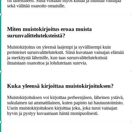
oli läheisilleen. Siinä voidaan myös kiittää ja muistaa vainajaa
sekä välittää osanotto omaisille.
Miten muistokirjoitus eroaa muista
surunvalitteluteksteistä?
Muistokirjoitus on yleensä laajempi ja syvällisempi kuin
perinteiset surunvalittelutekstit. Siinä kuvataan vainajan elämää
ja merkitystä läheisille, kun taas surunvalittelutekstissä
ilmaistaan osanottoa ja lohdutetaan surevia.
Kuka yleensä kirjoittaa muistokirjoituksen?
Muistokirjoituksen voi kirjoittaa perheenjäsen, läheinen ystävä,
sukulainen tai ammattilainen, kuten papisto tai hautaustoimisto.
Usein muistokirjoituksen kirjoittaa joku, joka tunsi vainajan
hyvin ja pystyy kuvaamaan häntä monipuolisesti.