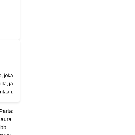
, joka
llä, ja
intaan.
 Parta:
Laura
ubb