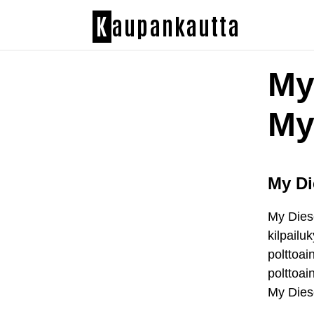
K
aupankautta
My
My
My Di
My Diese
kilpailu
polttoai
polttoai
My Diese