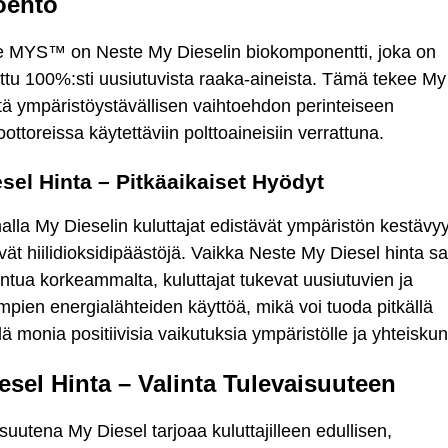
oehto
e MYS™ on Neste My Dieselin biokomponentti, joka on
ttu 100%:sti uusiutuvista raaka-aineista. Tämä tekee My
tä ympäristöystävällisen vaihtoehdon perinteiseen
ottoreissa käytettäviin polttoaineisiin verrattuna.
sel Hinta – Pitkäaikaiset Hyödyt
alla My Dieselin kuluttajat edistävät ympäristön kestävy
ät hiilidioksidipäästöjä. Vaikka Neste My Diesel hinta s
untua korkeammalta, kuluttajat tukevat uusiutuvien ja
pien energialähteiden käyttöä, mikä voi tuoda pitkällä
llä monia positiivisia vaikutuksia ympäristölle ja yhteiskun
esel Hinta – Valinta Tulevaisuuteen
uutena My Diesel tarjoaa kuluttajilleen edullisen,