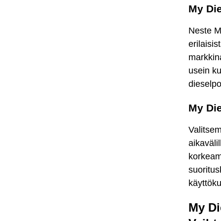
My Die
Neste My
erilaisi
markkina
usein ku
dieselpo
My Die
Valitsem
aikaväli
korkeamm
suoritus
käyttök
My Di