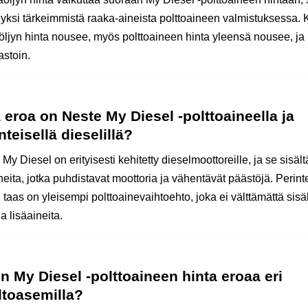
 yksi tärkeimmistä raaka-aineista polttoaineen valmistuksessa.
öljyn hinta nousee, myös polttoaineen hinta yleensä nousee, ja
astoin.
 eroa on Neste My Diesel -polttoaineella ja
nteisellä dieselillä?
My Diesel on erityisesti kehitetty dieselmoottoreille, ja se sisäl
neita, jotka puhdistavat moottoria ja vähentävät päästöjä. Perin
 taas on yleisempi polttoainevaihtoehto, joka ei välttämättä sisä
 lisäaineita.
n My Diesel -polttoaineen hinta eroaa eri
ltoasemilla?