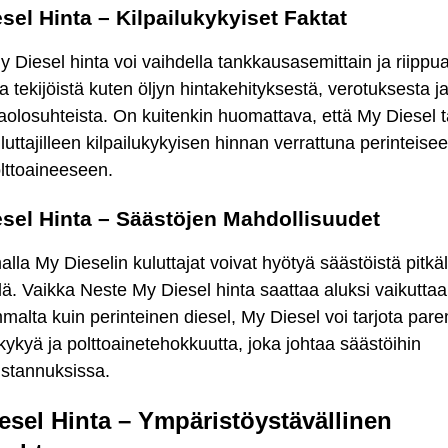
sel Hinta – Kilpailukykyiset Faktat
 Diesel hinta voi vaihdella tankkausasemittain ja riippu
sta tekijöistä kuten öljyn hintakehityksestä, verotuksesta j
olosuhteista. On kuitenkin huomattava, että My Diesel t
luttajilleen kilpailukykyisen hinnan verrattuna perinteise
lttoaineeseen.
sel Hinta – Säästöjen Mahdollisuudet
alla My Dieselin kuluttajat voivat hyötyä säästöistä pitkäl
llä. Vaikka Neste My Diesel hinta saattaa aluksi vaikuttaa
alta kuin perinteinen diesel, My Diesel voi tarjota pa
kykyä ja polttoainetehokkuutta, joka johtaa säästöihin
ustannuksissa.
esel Hinta – Ympäristöystävällinen