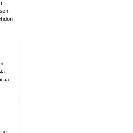
n
 sen
oehdon
yn
ta.
attaa
illä