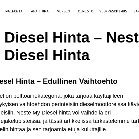
MAINONTA
TAPAHTUMAT
VERSIO
TOIMISTO
VUOKRASOPIMUS
VA
 Diesel Hinta – Nes
 Diesel Hinta
esel Hinta – Edullinen Vaihtoehto
l on polttoainekategoria, joka tarjoaa käyttäjilleen
kykyisen vaihtoehdon perinteisiin dieselmoottoreissa käyte
neisiin. Neste My Diesel hinta voi vaihdella eri
nejakelupisteissä, ja tässä artikkelissa tarkastelemme t
lin hintaa ja sen tarjoamia etuja kuluttajille.