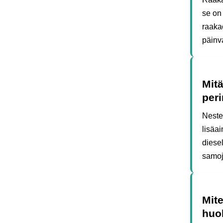
se on
raaka
päinv
Mitä
peri
Neste 
lisäai
diesel
samoja
Mite
huo