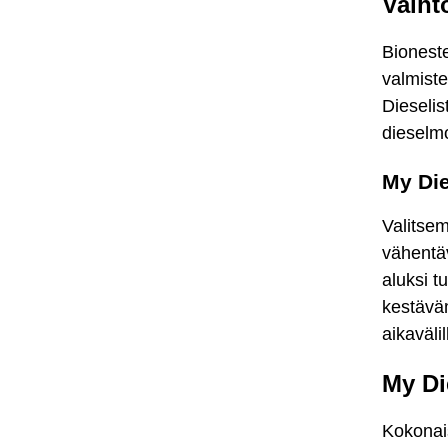
Vaiht
Bionest
valmiste
Dieselis
dieselmo
My Die
Valitsem
vähentäv
aluksi t
kestäväm
aikaväli
My Di
Kokonais