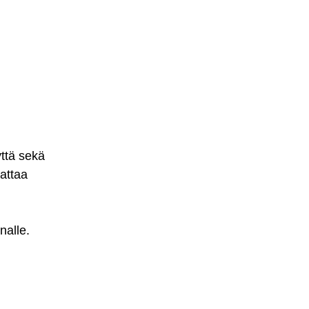
yttä sekä
aattaa
nalle.