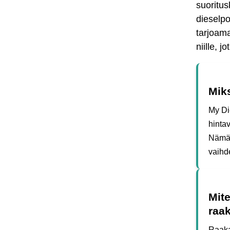
suoritus
dieselpo
tarjoama
niille, 
Miks
My Die
hinta
Nämä 
vaihde
Mite
raak
Raaka