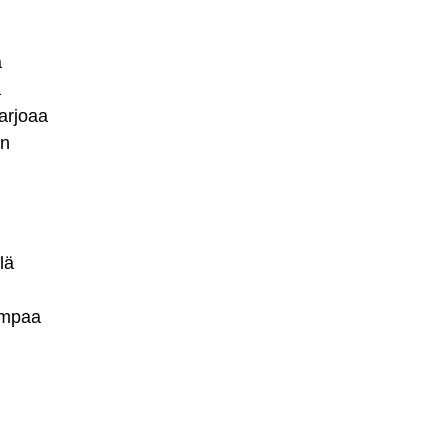
a
a
arjoaa
en
lä
rempaa