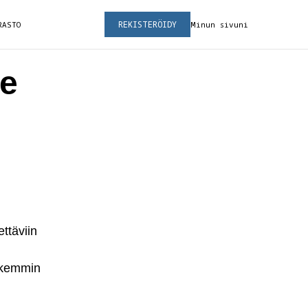
REKISTERÖIDY
RASTO
Minun sivuni
te
ttäviin
arkemmin