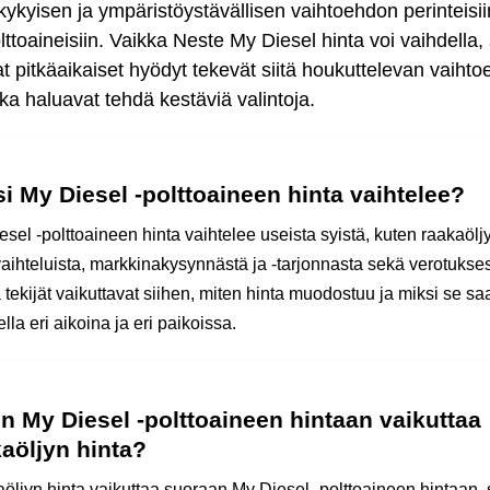
kykyisen ja ympäristöystävällisen vaihtoehdon perinteisii
lttoaineisiin. Vaikka Neste My Diesel hinta voi vaihdella,
t pitkäaikaiset hyödyt tekevät siitä houkuttelevan vaiht
jotka haluavat tehdä kestäviä valintoja.
i My Diesel -polttoaineen hinta vaihtelee?
sel -polttoaineen hinta vaihtelee useista syistä, kuten raakaölj
vaihteluista, markkinakysynnästä ja -tarjonnasta sekä verotukses
tekijät vaikuttavat siihen, miten hinta muodostuu ja miksi se sa
lla eri aikoina ja eri paikoissa.
n My Diesel -polttoaineen hintaan vaikuttaa
aöljyn hinta?
öljyn hinta vaikuttaa suoraan My Diesel -polttoaineen hintaan, s