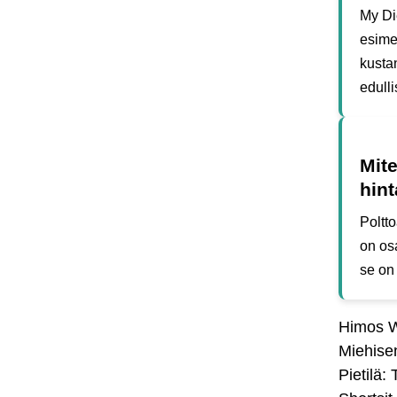
My Die
esimer
kustan
edull
Mite
hin
Poltt
on osa
se on 
Himos W
Miehise
Pietilä: 