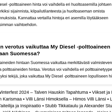
sel -polttoaineen hinta voi vaihdella eri huoltoasemilla johtuen
kiksi sijainnista, kilpailutilanteesta ja huoltoaseman omista
nuksista. Kannattaa vertailla hintoja eri asemilla löytääkseen
isimman vaihtoehdon.
n verotus vaikuttaa My Diesel -polttoaineen
taan Suomessa?
oaineiden hintaan Suomessa vaikuttaa merkittävästi valmistevero
 polttoaineiden hintaa. Verotus voi vaihdella eri polttoainetyypei
yksi tekijä, joka vaikuttaa My Diesel -polttoaineen lopulliseen h
interfest 2024 – Talven Hauskin Tapahtuma
•
Viikset ja
n Karismaa
•
Villi Länsi Himoksella – Himos Villi Länsi
•
Taiteilija ja Inspiraatio
•
Stubb Tikkataulu ja Alexander St