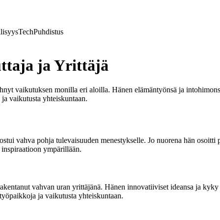
lisyys
Tech
Puhdistus
taja ja Yrittäjä
 tehnyt vaikutuksen monilla eri aloilla. Hänen elämäntyönsä ja intohimo
ja vaikutusta yhteiskuntaan.
i vahva pohja tulevaisuuden menestykselle. Jo nuorena hän osoitti poi
 inspiraatioon ympärillään.
entanut vahvan uran yrittäjänä. Hänen innovatiiviset ideansa ja kyky ta
työpaikkoja ja vaikutusta yhteiskuntaan.