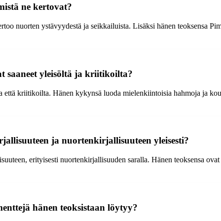
mistä ne kertovat?
too nuorten ystävyydestä ja seikkailuista. Lisäksi hänen teoksensa Pim
saaneet yleisöltä ja kriitikoilta?
lta että kriitikoilta. Hänen kykynsä luoda mielenkiintoisia hahmoja ja k
llisuuteen ja nuortenkirjallisuuteen yleisesti?
suuteen, erityisesti nuortenkirjallisuuden saralla. Hänen teoksensa ovat
ementtejä hänen teoksistaan löytyy?