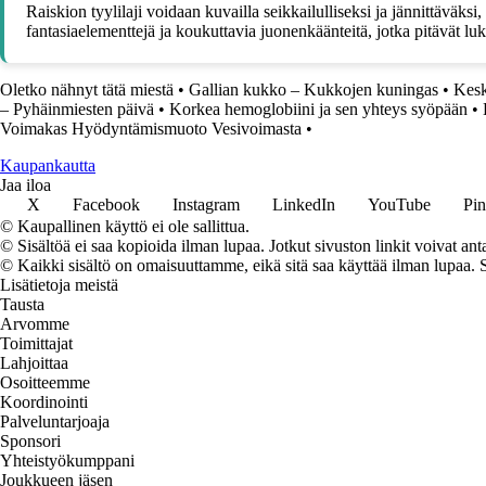
Raiskion tyylilaji voidaan kuvailla seikkailulliseksi ja jännittäväks
fantasiaelementtejä ja koukuttavia juonenkäänteitä, jotka pitävät lu
Oletko nähnyt tätä miestä
•
Gallian kukko – Kukkojen kuningas
•
Kesk
– Pyhäinmiesten päivä
•
Korkea hemoglobiini ja sen yhteys syöpään
•
Voimakas Hyödyntämismuoto Vesivoimasta
•
K
aupankautta
Jaa iloa
X
Facebook
Instagram
LinkedIn
YouTube
Pin
© Kaupallinen käyttö ei ole sallittua.
© Sisältöä ei saa kopioida ilman lupaa. Jotkut sivuston linkit voivat ant
© Kaikki sisältö on omaisuuttamme, eikä sitä saa käyttää ilman lupaa. 
Lisätietoja meistä
Tausta
Arvomme
Toimittajat
Lahjoittaa
Osoitteemme
Koordinointi
Palveluntarjoaja
Sponsori
Yhteistyökumppani
Joukkueen jäsen