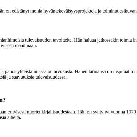
 on edistänyt monia hyväntekeväisyysprojekteja ja toiminut esikuvana mon
ianhimoisia tulevaisuuden tavoitteita. Hän haluaa jatkossakin toimia in
iivisesti maailmaan.
ö ja panos yhteiskunnassa on arvokasta. Hänen tarinansa on inspiraatio 
iä ja saavutuksia tulevaisuudessa.
on?
etaan erityisesti nuortenkirjallisuudestaan. Hän on syntynyt vuonna 1979 
sia aiheita.