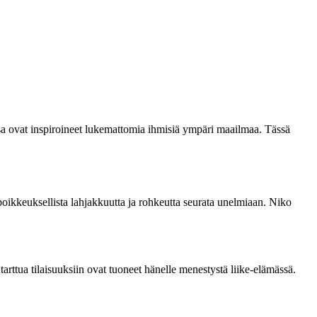
nsa ovat inspiroineet lukemattomia ihmisiä ympäri maailmaa. Tässä
kkeuksellista lahjakkuutta ja rohkeutta seurata unelmiaan. Niko
rttua tilaisuuksiin ovat tuoneet hänelle menestystä liike-elämässä.