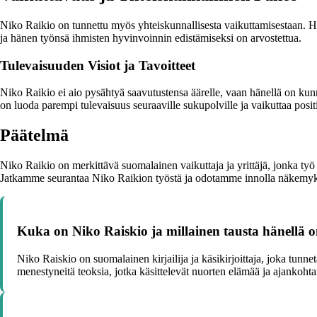
Niko Raikio on tunnettu myös yhteiskunnallisesta vaikuttamisestaan. Hän
ja hänen työnsä ihmisten hyvinvoinnin edistämiseksi on arvostettua.
Tulevaisuuden Visiot ja Tavoitteet
Niko Raikio ei aio pysähtyä saavutustensa äärelle, vaan hänellä on kunn
on luoda parempi tulevaisuus seuraaville sukupolville ja vaikuttaa posit
Päätelmä
Niko Raikio on merkittävä suomalainen vaikuttaja ja yrittäjä, jonka ty
Jatkamme seurantaa Niko Raikion työstä ja odotamme innolla näkemyks
Kuka on Niko Raiskio ja millainen tausta hänellä 
Niko Raiskio on suomalainen kirjailija ja käsikirjoittaja, joka tunn
menestyneitä teoksia, jotka käsittelevät nuorten elämää ja ajankohtai