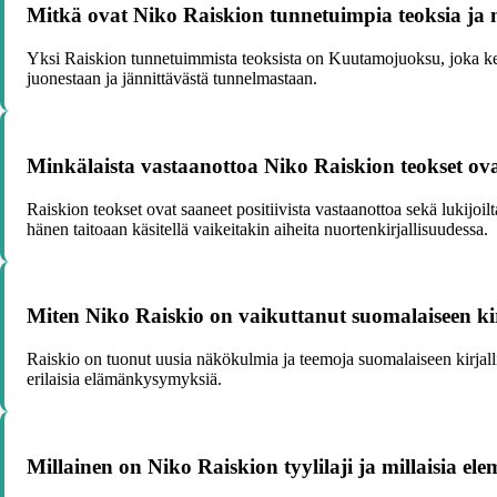
Mitkä ovat Niko Raiskion tunnetuimpia teoksia ja 
Yksi Raiskion tunnetuimmista teoksista on Kuutamojuoksu, joka ker
juonestaan ja jännittävästä tunnelmastaan.
Minkälaista vastaanottoa Niko Raiskion teokset ovat 
Raiskion teokset ovat saaneet positiivista vastaanottoa sekä lukijoi
hänen taitoaan käsitellä vaikeitakin aiheita nuortenkirjallisuudessa.
Miten Niko Raiskio on vaikuttanut suomalaiseen kirja
Raiskio on tuonut uusia näkökulmia ja teemoja suomalaiseen kirjalli
erilaisia elämänkysymyksiä.
Millainen on Niko Raiskion tyylilaji ja millaisia el