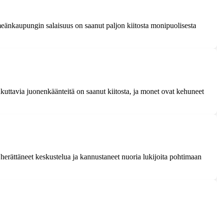
eänkaupungin salaisuus on saanut paljon kiitosta monipuolisesta
oukuttavia juonenkäänteitä on saanut kiitosta, ja monet ovat kehuneet
 herättäneet keskustelua ja kannustaneet nuoria lukijoita pohtimaan