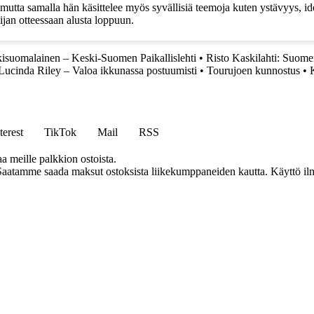
i, mutta samalla hän käsittelee myös syvällisiä teemoja kuten ystävyys, i
kijan otteessaan alusta loppuun.
isuomalainen – Keski-Suomen Paikallislehti
•
Risto Kaskilahti: Suomen
Lucinda Riley – Valoa ikkunassa postuumisti
•
Tourujoen kunnostus
•
terest
TikTok
Mail
RSS
aa meille palkkion ostoista.
Saatamme saada maksut ostoksista liikekumppaneiden kautta. Käyttö ilman