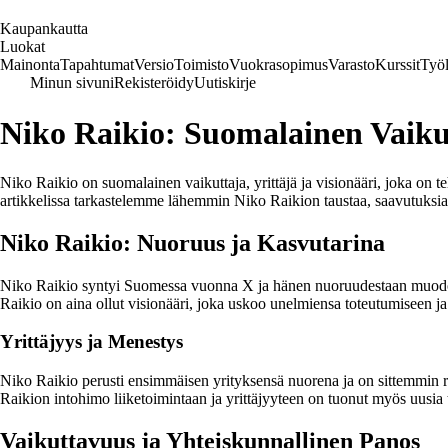
K
aupankautta
Luokat
Mainonta
Tapahtumat
Versio
Toimisto
Vuokrasopimus
Varasto
Kurssit
Työl
Minun sivuni
Rekisteröidy
Uutiskirje
Niko Raikio: Suomalainen Vaikut
Niko Raikio on suomalainen vaikuttaja, yrittäjä ja visionääri, joka on
artikkelissa tarkastelemme lähemmin Niko Raikion taustaa, saavutuksia 
Niko Raikio: Nuoruus ja Kasvutarina
Niko Raikio syntyi Suomessa vuonna X ja hänen nuoruudestaan muodostu
Raikio on aina ollut visionääri, joka uskoo unelmiensa toteutumiseen ja
Yrittäjyys ja Menestys
Niko Raikio perusti ensimmäisen yrityksensä nuorena ja on sittemmin rak
Raikion intohimo liiketoimintaan ja yrittäjyyteen on tuonut myös uusia 
Vaikuttavuus ja Yhteiskunnallinen Panos