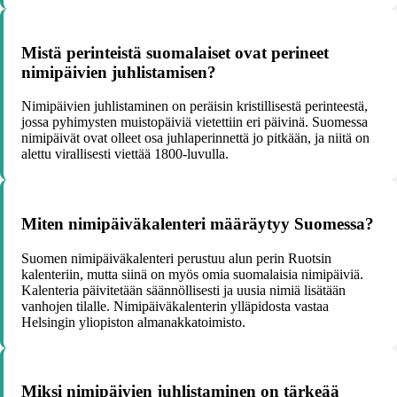
Mistä perinteistä suomalaiset ovat perineet
nimipäivien juhlistamisen?
Nimipäivien juhlistaminen on peräisin kristillisestä perinteestä,
jossa pyhimysten muistopäiviä vietettiin eri päivinä. Suomessa
nimipäivät ovat olleet osa juhlaperinnettä jo pitkään, ja niitä on
alettu virallisesti viettää 1800-luvulla.
Miten nimipäiväkalenteri määräytyy Suomessa?
Suomen nimipäiväkalenteri perustuu alun perin Ruotsin
kalenteriin, mutta siinä on myös omia suomalaisia nimipäiviä.
Kalenteria päivitetään säännöllisesti ja uusia nimiä lisätään
vanhojen tilalle. Nimipäiväkalenterin ylläpidosta vastaa
Helsingin yliopiston almanakkatoimisto.
Miksi nimipäivien juhlistaminen on tärkeää