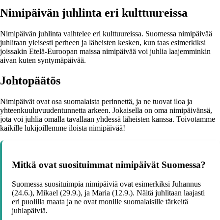
Nimipäivän juhlinta eri kulttuureissa
Nimipäivän juhlinta vaihtelee eri kulttuureissa. Suomessa nimipäivää
juhlitaan yleisesti perheen ja läheisten kesken, kun taas esimerkiksi
joissakin Etelä-Euroopan maissa nimipäivää voi juhlia laajemminkin
aivan kuten syntymäpäivää.
Johtopäätös
Nimipäivät ovat osa suomalaista perinnettä, ja ne tuovat iloa ja
yhteenkuuluvuudentunnetta arkeen. Jokaisella on oma nimipäivänsä,
jota voi juhlia omalla tavallaan yhdessä läheisten kanssa. Toivotamme
kaikille lukijoillemme iloista nimipäivää!
Mitkä ovat suosituimmat nimipäivät Suomessa?
Suomessa suosituimpia nimipäiviä ovat esimerkiksi Juhannus
(24.6.), Mikael (29.9.), ja Maria (12.9.). Näitä juhlitaan laajasti
eri puolilla maata ja ne ovat monille suomalaisille tärkeitä
juhlapäiviä.