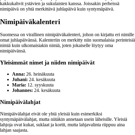
kakkukahvit ystävien ja sukulaisten kanssa. Joissakin perheissä
nimipäivä on yhtä merkittävä juhlapäivä kuin syntymäpäivä.
Nimipäiväkalenteri
Suomessa on virallinen nimipäiväkalenteri, johon on kirjattu eri nimille
omat juhlapäivänsä. Kalenteriin on merkitty niin suomalaisia perinteisiä
nimiä kuin ulkomaisiakin nimiä, joten jokaiselle löytyy oma
nimipäivänsä.
Yleisimmät nimet ja niiden nimipäivät
Anna:
26. heinäkuuta
Juhani:
24. kesäkuuta
Maria:
12. syyskuuta
Johannes:
24. kesäkuuta
Nimipäivälahjat
Nimipäivälahjat eivät ole yhtä yleisiä kuin esimerkiksi
syntymäpäivälahjat, mutta niitäkin annetaan usein läheisille. Yleisiä
lahjoja ovat kukat, suklaat ja kortit, mutta lahjavalinta riippuu aina
lahjan saajasta.