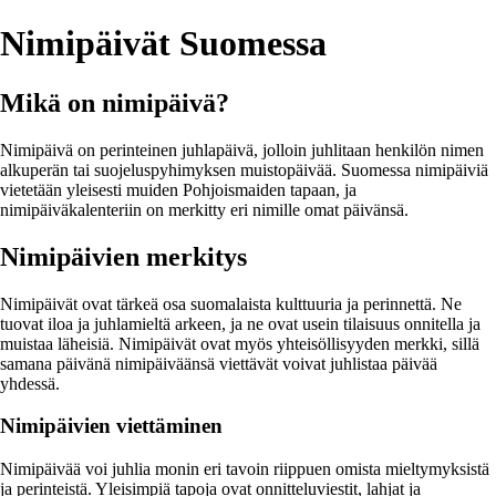
Nimipäivät Suomessa
Mikä on nimipäivä?
Nimipäivä on perinteinen juhlapäivä, jolloin juhlitaan henkilön nimen
alkuperän tai suojeluspyhimyksen muistopäivää. Suomessa nimipäiviä
vietetään yleisesti muiden Pohjoismaiden tapaan, ja
nimipäiväkalenteriin on merkitty eri nimille omat päivänsä.
Nimipäivien merkitys
Nimipäivät ovat tärkeä osa suomalaista kulttuuria ja perinnettä. Ne
tuovat iloa ja juhlamieltä arkeen, ja ne ovat usein tilaisuus onnitella ja
muistaa läheisiä. Nimipäivät ovat myös yhteisöllisyyden merkki, sillä
samana päivänä nimipäiväänsä viettävät voivat juhlistaa päivää
yhdessä.
Nimipäivien viettäminen
Nimipäivää voi juhlia monin eri tavoin riippuen omista mieltymyksistä
ja perinteistä. Yleisimpiä tapoja ovat onnitteluviestit, lahjat ja