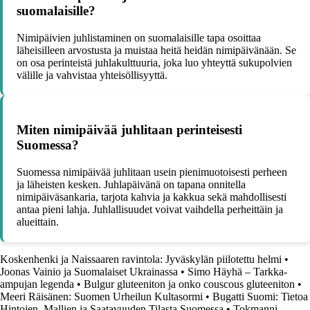
suomalaisille?
Nimipäivien juhlistaminen on suomalaisille tapa osoittaa
läheisilleen arvostusta ja muistaa heitä heidän nimipäivänään. Se
on osa perinteistä juhlakulttuuria, joka luo yhteyttä sukupolvien
välille ja vahvistaa yhteisöllisyyttä.
Miten nimipäivää juhlitaan perinteisesti
Suomessa?
Suomessa nimipäivää juhlitaan usein pienimuotoisesti perheen
ja läheisten kesken. Juhlapäivänä on tapana onnitella
nimipäiväsankaria, tarjota kahvia ja kakkua sekä mahdollisesti
antaa pieni lahja. Juhlallisuudet voivat vaihdella perheittäin ja
alueittain.
Koskenhenki ja Naissaaren ravintola: Jyväskylän piilotettu helmi
•
Joonas Vainio ja Suomalaiset Ukrainassa
•
Simo Häyhä – Tarkka-
ampujan legenda
•
Bulgur gluteeniton ja onko couscous gluteeniton
•
Meeri Räisänen: Suomen Urheilun Kultasormi
•
Bugatti Suomi: Tietoa
Hintojen, Mallien ja Saatavuuden Tilasta Suomessa
•
Tokmanni