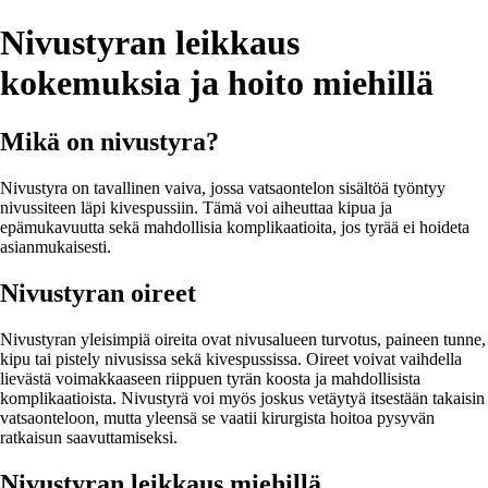
Nivustyran leikkaus
kokemuksia ja hoito miehillä
Mikä on nivustyra?
Nivustyra on tavallinen vaiva, jossa vatsaontelon sisältöä työntyy
nivussiteen läpi kivespussiin. Tämä voi aiheuttaa kipua ja
epämukavuutta sekä mahdollisia komplikaatioita, jos tyrää ei hoideta
asianmukaisesti.
Nivustyran oireet
Nivustyran yleisimpiä oireita ovat nivusalueen turvotus, paineen tunne,
kipu tai pistely nivusissa sekä kivespussissa. Oireet voivat vaihdella
lievästä voimakkaaseen riippuen tyrän koosta ja mahdollisista
komplikaatioista. Nivustyrä voi myös joskus vetäytyä itsestään takaisin
vatsaonteloon, mutta yleensä se vaatii kirurgista hoitoa pysyvän
ratkaisun saavuttamiseksi.
Nivustyran leikkaus miehillä