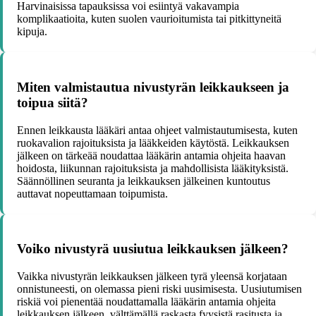
Harvinaisissa tapauksissa voi esiintyä vakavampia
komplikaatioita, kuten suolen vaurioitumista tai pitkittyneitä
kipuja.
Miten valmistautua nivustyrän leikkaukseen ja
toipua siitä?
Ennen leikkausta lääkäri antaa ohjeet valmistautumisesta, kuten
ruokavalion rajoituksista ja lääkkeiden käytöstä. Leikkauksen
jälkeen on tärkeää noudattaa lääkärin antamia ohjeita haavan
hoidosta, liikunnan rajoituksista ja mahdollisista lääkityksistä.
Säännöllinen seuranta ja leikkauksen jälkeinen kuntoutus
auttavat nopeuttamaan toipumista.
Voiko nivustyrä uusiutua leikkauksen jälkeen?
Vaikka nivustyrän leikkauksen jälkeen tyrä yleensä korjataan
onnistuneesti, on olemassa pieni riski uusimisesta. Uusiutumisen
riskiä voi pienentää noudattamalla lääkärin antamia ohjeita
leikkauksen jälkeen, välttämällä raskasta fyysistä rasitusta ja