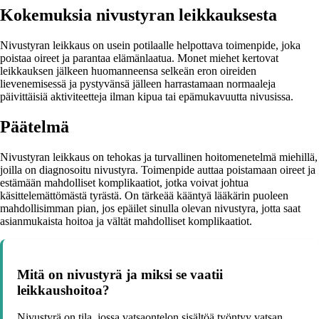
Kokemuksia nivustyran leikkauksesta
Nivustyran leikkaus on usein potilaalle helpottava toimenpide, joka
poistaa oireet ja parantaa elämänlaatua. Monet miehet kertovat
leikkauksen jälkeen huomanneensa selkeän eron oireiden
lievenemisessä ja pystyvänsä jälleen harrastamaan normaaleja
päivittäisiä aktiviteetteja ilman kipua tai epämukavuutta nivusissa.
Päätelmä
Nivustyran leikkaus on tehokas ja turvallinen hoitomenetelmä miehillä,
joilla on diagnosoitu nivustyra. Toimenpide auttaa poistamaan oireet ja
estämään mahdolliset komplikaatiot, jotka voivat johtua
käsittelemättömästä tyrästä. On tärkeää kääntyä lääkärin puoleen
mahdollisimman pian, jos epäilet sinulla olevan nivustyra, jotta saat
asianmukaista hoitoa ja vältät mahdolliset komplikaatiot.
Mitä on nivustyrä ja miksi se vaatii
leikkaushoitoa?
Nivustyrä on tila, jossa vatsaontelon sisältöä työntyy vatsan