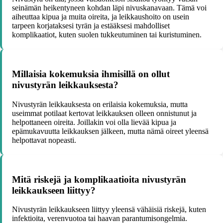
seinämän heikentyneen kohdan läpi nivuskanavaan. Tämä voi
aiheuttaa kipua ja muita oireita, ja leikkaushoito on usein
tarpeen korjataksesi tyrän ja estääksesi mahdolliset
komplikaatiot, kuten suolen tukkeutuminen tai kuristuminen.
Millaisia kokemuksia ihmisillä on ollut
nivustyrän leikkauksesta?
Nivustyrän leikkauksesta on erilaisia kokemuksia, mutta
useimmat potilaat kertovat leikkauksen olleen onnistunut ja
helpottaneen oireita. Joillakin voi olla lievää kipua ja
epämukavuutta leikkauksen jälkeen, mutta nämä oireet yleensä
helpottavat nopeasti.
Mitä riskejä ja komplikaatioita nivustyrän
leikkaukseen liittyy?
Nivustyrän leikkaukseen liittyy yleensä vähäisiä riskejä, kuten
infektioita, verenvuotoa tai haavan parantumisongelmia.