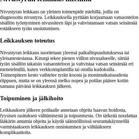
Nivustyran leikkaus on yleinen toimenpide miehillä, joilla on
diagnosoitu nivustyra. Leikkauksella pyritään korjaamaan vatsaontelon
sisällön työntyminen nivussiteen läpi ja vahvistamaan vatsan seinämää
estääkseen tyrän uusiutumisen.
Leikkauksen toteutus
Nivustyran leikkaus suoritetaan yleensä paikallispuudutuksessa tai
yleisanestesiassa. Kirurgi tekee pienen viillon nivusalueelle, siirtää
tyrän sisällön takaisin vatsaonteloon ja vahvistaa vatsan seinämää eri
menetelmillä, kuten verkkoimplantilla tai omilla kudoksilla.
Toimenpiteen kesto vaihtelee tyrän koosta ja monimutkaisuudesta
riippuen, mutta se on yleensä melko nopea ja potilas pääsee kotiin
samana päivänä leikkauksen jälkeen.
Toipuminen ja jälkihoito
Leikkauksen jälkeen potilaalle annetaan ohjeita haavan hoidosta,
fyysisen rasituksen välttämisestä ja toipumisesta. On tärkeää noudattaa
lääkärin antamia ohjeita ja käydä säännöllisissä seurantakäynneillä
varmistaakseen leikkauksen onnistumisen ja välttääkseen
komplikaatioita.