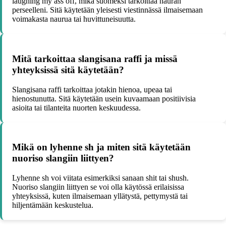
laughing my ass off, mikä suomeksi tarkoittaa nauran
perseelleni. Sitä käytetään yleisesti viestinnässä ilmaisemaan
voimakasta naurua tai huvittuneisuutta.
Mitä tarkoittaa slangisana raffi ja missä
yhteyksissä sitä käytetään?
Slangisana raffi tarkoittaa jotakin hienoa, upeaa tai
hienostunutta. Sitä käytetään usein kuvaamaan positiivisia
asioita tai tilanteita nuorten keskuudessa.
Mikä on lyhenne sh ja miten sitä käytetään
nuoriso slangiin liittyen?
Lyhenne sh voi viitata esimerkiksi sanaan shit tai shush.
Nuoriso slangiin liittyen se voi olla käytössä erilaisissa
yhteyksissä, kuten ilmaisemaan yllätystä, pettymystä tai
hiljentämään keskustelua.