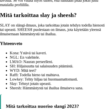
tavoilla. Se voi viitata myös siihen, että halutaan pitää jokin juttu
matalalla profiililla.
Mitä tarkoittaa slay ja sheesh?
SLAY on slängi-ilmaus, joka tarkoittaa jotain tehdyn todella hienosti
tai upeasti. SHEESH puolestaan on ilmaus, jota käytetään yleensä
ilmaisemaan hämmästystä tai ihailua.
Yhteenveto
Kona: Ystävä tai kaveri.
NGL: En valehtele.
LMAO: Nauran perseelleni.
SH: Hiljaisuutta tai salaisuuden pitämistä.
WYD: Mitä teet?
Raffi: Todella hieno tai mahtava.
Lowkey: Tehty hiljaa tai huomaamattomasti.
Slay: Tehnyt jotain upeasti.
Sheesh: Hämmästystä tai ihailua ilmaiseva sana.
Mitä tarkoittaa nuoriso slangi 2023?