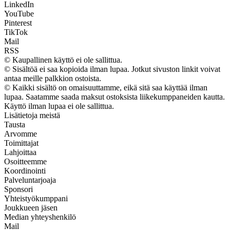
LinkedIn
YouTube
Pinterest
TikTok
Mail
RSS
© Kaupallinen käyttö ei ole sallittua.
© Sisältöä ei saa kopioida ilman lupaa. Jotkut sivuston linkit voivat
antaa meille palkkion ostoista.
© Kaikki sisältö on omaisuuttamme, eikä sitä saa käyttää ilman
lupaa. Saatamme saada maksut ostoksista liikekumppaneiden kautta.
Käyttö ilman lupaa ei ole sallittua.
Lisätietoja meistä
Tausta
Arvomme
Toimittajat
Lahjoittaa
Osoitteemme
Koordinointi
Palveluntarjoaja
Sponsori
Yhteistyökumppani
Joukkueen jäsen
Median yhteyshenkilö
Mail