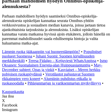
parhaan mahdollisen hyödyn Onnibus-opiskelija-
alennuksesta?
Parhaan mahdollisen hyödyn saamiseksi Onnibus-opiskelija-
alennuksesta opiskelijan kannattaa seurata Onnibus-yhtiön
verkkosivustoa ja sosiaalisen median kanavia, joissa jaetaan tietoa
ajankohtaisista tarjouksista ja alennuksista. Lisäksi opiskelijan
kannattaa varata matkansa hyvissä ajoin etukäteen, jolloin hänellä on
paremmat mahdollisuudet saada edullisempia hintoja ja valita
haluamansa matka-ajat.
Lämmin ruoka jääkaappiin vai huoneenlämpöön?
•
Populistiset
puolueet Suomessa
•
Juhani Suomi: Suomen kirjallisuuden
merkkihenkilö
•
Teresa Fidalgo – Ketjuviesti WhatsAppissa
•
Ismo
Oksanen: Suomalainen Energia-alan Huippuasiantuntija
•
May-
December suhteet: Opas ja vinkit
•
Kasviaiset – Meren herkku
pohjoisen ruokapöydässä
•
Verotilastot paljastavat Suomen
rikkaimpien vero koneet
•
Alumiinin puhdistus etikalla ja
ruokasoodalla
•
Pihlajanmarjan ja variksenmarjan myrkyllisyys
•
K
aupankautta
Jaa iloa
X
Facebook
Instagram