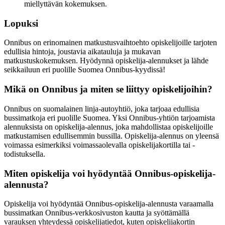
miellyttävän kokemuksen.
Lopuksi
Onnibus on erinomainen matkustusvaihtoehto opiskelijoille tarjoten
edullisia hintoja, joustavia aikatauluja ja mukavan
matkustuskokemuksen. Hyödynnä opiskelija-alennukset ja lähde
seikkailuun eri puolille Suomea Onnibus-kyydissä!
Mikä on Onnibus ja miten se liittyy opiskelijoihin?
Onnibus on suomalainen linja-autoyhtiö, joka tarjoaa edullisia
bussimatkoja eri puolille Suomea. Yksi Onnibus-yhtiön tarjoamista
alennuksista on opiskelija-alennus, joka mahdollistaa opiskelijoille
matkustamisen edullisemmin bussilla. Opiskelija-alennus on yleensä
voimassa esimerkiksi voimassaolevalla opiskelijakortilla tai -
todistuksella.
Miten opiskelija voi hyödyntää Onnibus-opiskelija-
alennusta?
Opiskelija voi hyödyntää Onnibus-opiskelija-alennusta varaamalla
bussimatkan Onnibus-verkkosivuston kautta ja syöttämällä
varauksen yhteydessä opiskelijatiedot, kuten opiskelijakortin