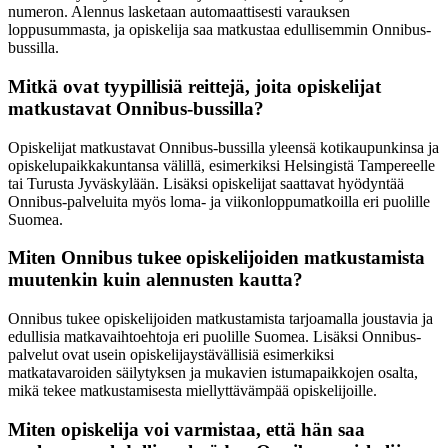
numeron. Alennus lasketaan automaattisesti varauksen
loppusummasta, ja opiskelija saa matkustaa edullisemmin Onnibus-
bussilla.
Mitkä ovat tyypillisiä reittejä, joita opiskelijat
matkustavat Onnibus-bussilla?
Opiskelijat matkustavat Onnibus-bussilla yleensä kotikaupunkinsa ja
opiskelupaikkakuntansa välillä, esimerkiksi Helsingistä Tampereelle
tai Turusta Jyväskylään. Lisäksi opiskelijat saattavat hyödyntää
Onnibus-palveluita myös loma- ja viikonloppumatkoilla eri puolille
Suomea.
Miten Onnibus tukee opiskelijoiden matkustamista
muutenkin kuin alennusten kautta?
Onnibus tukee opiskelijoiden matkustamista tarjoamalla joustavia ja
edullisia matkavaihtoehtoja eri puolille Suomea. Lisäksi Onnibus-
palvelut ovat usein opiskelijaystävällisiä esimerkiksi
matkatavaroiden säilytyksen ja mukavien istumapaikkojen osalta,
mikä tekee matkustamisesta miellyttävämpää opiskelijoille.
Miten opiskelija voi varmistaa, että hän saa