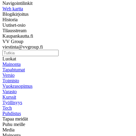
Navigointilinkit
Web kartta
Blogikirjoitus
Historia
Uutiset-osio
Tilausstream
Kaupankautta.fi
VV Group
viestinta@vvgroup.fi
Luokat
Mainonta
Tapahtumat
Versio
Toimisto
Vuokrasopimus
Varasto
Kurssit
Työllisyys
Tech
Puhdistus
Tapaa meidät
Puhu meille
Media
Mainonta