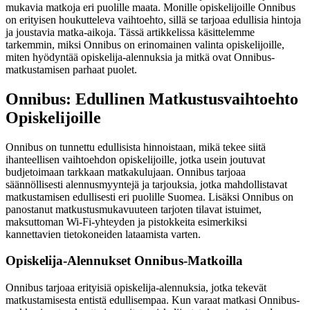
mukavia matkoja eri puolille maata. Monille opiskelijoille Onnibus
on erityisen houkutteleva vaihtoehto, sillä se tarjoaa edullisia hintoja
ja joustavia matka-aikoja. Tässä artikkelissa käsittelemme
tarkemmin, miksi Onnibus on erinomainen valinta opiskelijoille,
miten hyödyntää opiskelija-alennuksia ja mitkä ovat Onnibus-
matkustamisen parhaat puolet.
Onnibus: Edullinen Matkustusvaihtoehto
Opiskelijoille
Onnibus on tunnettu edullisista hinnoistaan, mikä tekee siitä
ihanteellisen vaihtoehdon opiskelijoille, jotka usein joutuvat
budjetoimaan tarkkaan matkakulujaan. Onnibus tarjoaa
säännöllisesti alennusmyyntejä ja tarjouksia, jotka mahdollistavat
matkustamisen edullisesti eri puolille Suomea. Lisäksi Onnibus on
panostanut matkustusmukavuuteen tarjoten tilavat istuimet,
maksuttoman Wi-Fi-yhteyden ja pistokkeita esimerkiksi
kannettavien tietokoneiden lataamista varten.
Opiskelija-Alennukset Onnibus-Matkoilla
Onnibus tarjoaa erityisiä opiskelija-alennuksia, jotka tekevät
matkustamisesta entistä edullisempaa. Kun varaat matkasi Onnibus-