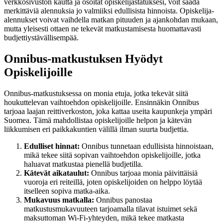
verkkosivuston kautta ja osoitat opiskelijastatuksesi, voit saada
merkittäviä alennuksia jo valmiiksi edullisista hinnoista. Opiskelija-
alennukset voivat vaihdella matkan pituuden ja ajankohdan mukaan,
mutta yleisesti ottaen ne tekevät matkustamisesta huomattavasti
budjettiystävällisempää.
Onnibus-matkustuksen Hyödyt
Opiskelijoille
Onnibus-matkustuksessa on monia etuja, jotka tekevät siitä
houkuttelevan vaihtoehdon opiskelijoille. Ensinnäkin Onnibus
tarjoaa laajan reittiverkoston, joka kattaa useita kaupunkeja ympäri
Suomea. Tämä mahdollistaa opiskelijoille helpon ja kätevän
liikkumisen eri paikkakuntien välillä ilman suurta budjettia.
Edulliset hinnat:
Onnibus tunnetaan edullisista hinnoistaan,
mikä tekee siitä sopivan vaihtoehdon opiskelijoille, jotka
haluavat matkustaa pienellä budjetilla.
Kätevät aikataulut:
Onnibus tarjoaa monia päivittäisiä
vuoroja eri reiteillä, joten opiskelijoiden on helppo löytää
itselleen sopiva matka-aika.
Mukavuus matkalla:
Onnibus panostaa
matkustusmukavuuteen tarjoamalla tilavat istuimet sekä
maksuttoman Wi-Fi-yhteyden, mikä tekee matkasta