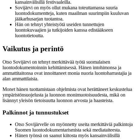
kansainvälisillä festivaaleilla.
Sovijärvi on myös ollut mukana toteuttamassa suuria
luontodokumentteja, kuten maailman suurimpiin kuuluvan
jääkarhusarjan tuotantoa.
Hän on tehnyt yhteistyötä useiden tunnettujen
luontokuvaajien ja tutkijoiden kanssa edistääkseen
luontotietoutta.
Vaikutus ja perintö
Otso Sovijärvi on tehnyt merkittävää työtä suomalaisen
luontodokumentoinnin kehittämisessä. Hänen intohimonsa ja
ammattitaitonsa ovat innoittaneet monia nuoria luontoharrastajia ja
alan ammattilaisia.
Monet hänen tuottamistaan ohjelmista ovat herättäneet keskustelua
ympäristönsuojelusta ja luonnon monimuotoisuudesta, mikä on
lisännyt yleisön tietoisuutta luonnon arvosta ja haasteista.
Palkinnot ja tunnustukset
Otso Sovijärvelle on myönnetty useita merkittäviä palkintoja
Suomen luontodokumentarismista sekä mediataiteesta.
Hänen työnsä on saanut kiitosta myös kansainvälisillä