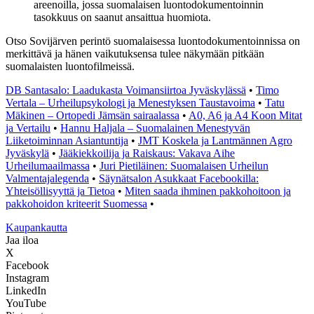
areenoilla, jossa suomalaisen luontodokumentoinnin
tasokkuus on saanut ansaittua huomiota.
Otso Sovijärven perintö suomalaisessa luontodokumentoinnissa on
merkittävä ja hänen vaikutuksensa tulee näkymään pitkään
suomalaisten luontofilmeissä.
DB Santasalo: Laadukasta Voimansiirtoa Jyväskylässä
•
Timo
Vertala – Urheilupsykologi ja Menestyksen Taustavoima
•
Tatu
Mäkinen – Ortopedi Jämsän sairaalassa
•
A0, A6 ja A4 Koon Mitat
ja Vertailu
•
Hannu Haljala – Suomalainen Menestyvän
Liiketoiminnan Asiantuntija
•
JMT Koskela ja Lantmännen Agro
Jyväskylä
•
Jääkiekkoilija ja Raiskaus: Vakava Aihe
Urheilumaailmassa
•
Juri Pietiläinen: Suomalaisen Urheilun
Valmentajalegenda
•
Säynätsalon Asukkaat Facebookilla:
Yhteisöllisyyttä ja Tietoa
•
Miten saada ihminen pakkohoitoon ja
pakkohoidon kriteerit Suomessa
•
K
aupankautta
Jaa iloa
X
Facebook
Instagram
LinkedIn
YouTube