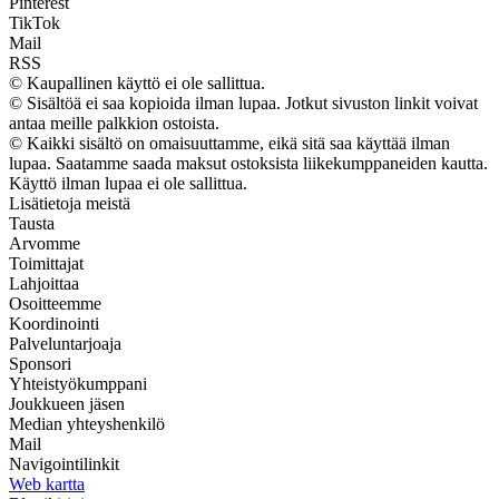
Pinterest
TikTok
Mail
RSS
© Kaupallinen käyttö ei ole sallittua.
© Sisältöä ei saa kopioida ilman lupaa. Jotkut sivuston linkit voivat
antaa meille palkkion ostoista.
© Kaikki sisältö on omaisuuttamme, eikä sitä saa käyttää ilman
lupaa. Saatamme saada maksut ostoksista liikekumppaneiden kautta.
Käyttö ilman lupaa ei ole sallittua.
Lisätietoja meistä
Tausta
Arvomme
Toimittajat
Lahjoittaa
Osoitteemme
Koordinointi
Palveluntarjoaja
Sponsori
Yhteistyökumppani
Joukkueen jäsen
Median yhteyshenkilö
Mail
Navigointilinkit
Web kartta