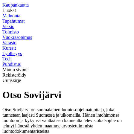
K
aupankautta
Luokat
Mainonta
Tapahtumat
Versio
Toimisto
Vuokrasopimus
Varasto
Kurssit
Työllisyys
Tech
Puhdistus
Minun sivuni
Rekisteröidy
Uutiskirje
Otso Sovijärvi
Otso Sovijärvi on suomalainen luonto-ohjelmatuottaja, joka
tunnetaan laajasti Suomessa ja ulkomailla. Hänen intohimonsa
luontoon ja kykynsä välittää sen kauneutta televisiokatsojille on
tehnyt hänestä yhden maamme arvostetuimmista
luontodokumentaristeista.