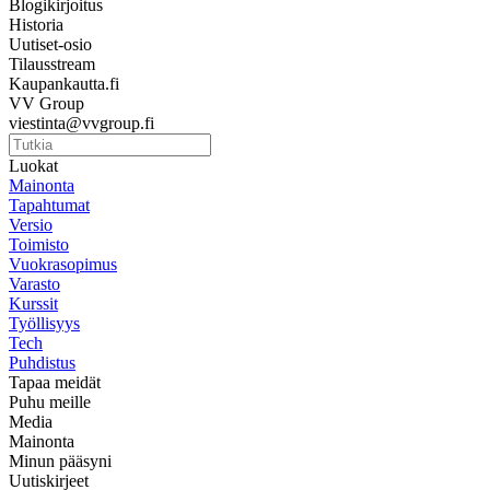
Blogikirjoitus
Historia
Uutiset-osio
Tilausstream
Kaupankautta.fi
VV Group
viestinta@vvgroup.fi
Luokat
Mainonta
Tapahtumat
Versio
Toimisto
Vuokrasopimus
Varasto
Kurssit
Työllisyys
Tech
Puhdistus
Tapaa meidät
Puhu meille
Media
Mainonta
Minun pääsyni
Uutiskirjeet