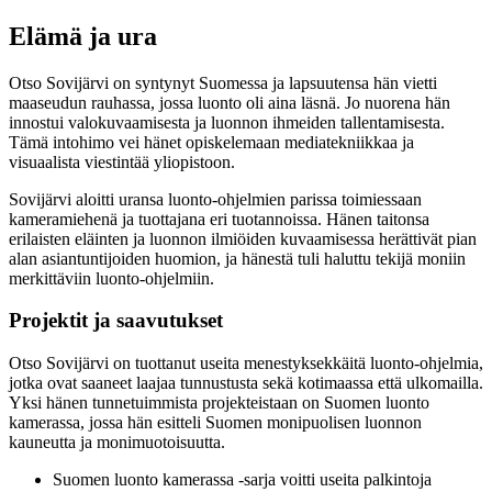
Elämä ja ura
Otso Sovijärvi on syntynyt Suomessa ja lapsuutensa hän vietti
maaseudun rauhassa, jossa luonto oli aina läsnä. Jo nuorena hän
innostui valokuvaamisesta ja luonnon ihmeiden tallentamisesta.
Tämä intohimo vei hänet opiskelemaan mediatekniikkaa ja
visuaalista viestintää yliopistoon.
Sovijärvi aloitti uransa luonto-ohjelmien parissa toimiessaan
kameramiehenä ja tuottajana eri tuotannoissa. Hänen taitonsa
erilaisten eläinten ja luonnon ilmiöiden kuvaamisessa herättivät pian
alan asiantuntijoiden huomion, ja hänestä tuli haluttu tekijä moniin
merkittäviin luonto-ohjelmiin.
Projektit ja saavutukset
Otso Sovijärvi on tuottanut useita menestyksekkäitä luonto-ohjelmia,
jotka ovat saaneet laajaa tunnustusta sekä kotimaassa että ulkomailla.
Yksi hänen tunnetuimmista projekteistaan on Suomen luonto
kamerassa, jossa hän esitteli Suomen monipuolisen luonnon
kauneutta ja monimuotoisuutta.
Suomen luonto kamerassa -sarja voitti useita palkintoja