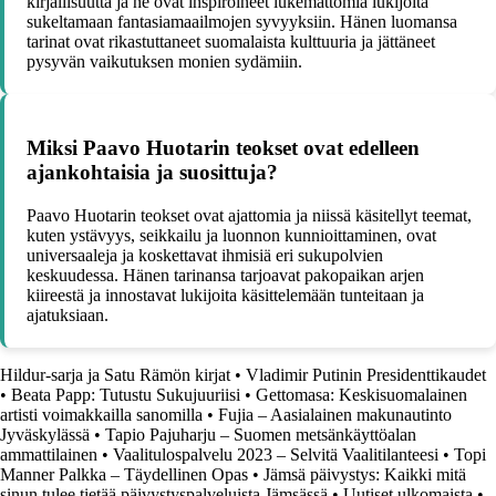
kirjallisuutta ja ne ovat inspiroineet lukemattomia lukijoita
sukeltamaan fantasiamaailmojen syvyyksiin. Hänen luomansa
tarinat ovat rikastuttaneet suomalaista kulttuuria ja jättäneet
pysyvän vaikutuksen monien sydämiin.
Miksi Paavo Huotarin teokset ovat edelleen
ajankohtaisia ja suosittuja?
Paavo Huotarin teokset ovat ajattomia ja niissä käsitellyt teemat,
kuten ystävyys, seikkailu ja luonnon kunnioittaminen, ovat
universaaleja ja koskettavat ihmisiä eri sukupolvien
keskuudessa. Hänen tarinansa tarjoavat pakopaikan arjen
kiireestä ja innostavat lukijoita käsittelemään tunteitaan ja
ajatuksiaan.
Hildur-sarja ja Satu Rämön kirjat
•
Vladimir Putinin Presidenttikaudet
•
Beata Papp: Tutustu Sukujuuriisi
•
Gettomasa: Keskisuomalainen
artisti voimakkailla sanomilla
•
Fujia – Aasialainen makunautinto
Jyväskylässä
•
Tapio Pajuharju – Suomen metsänkäyttöalan
ammattilainen
•
Vaalitulospalvelu 2023 – Selvitä Vaalitilanteesi
•
Topi
Manner Palkka – Täydellinen Opas
•
Jämsä päivystys: Kaikki mitä
sinun tulee tietää päivystyspalveluista Jämsässä
•
Uutiset ulkomaista
•