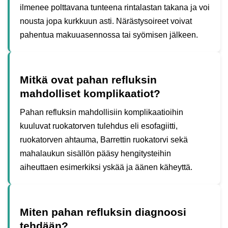
ilmenee polttavana tunteena rintalastan takana ja voi
nousta jopa kurkkuun asti. Närästysoireet voivat
pahentua makuuasennossa tai syömisen jälkeen.
Mitkä ovat pahan refluksin
mahdolliset komplikaatiot?
Pahan refluksin mahdollisiin komplikaatioihin
kuuluvat ruokatorven tulehdus eli esofagiitti,
ruokatorven ahtauma, Barrettin ruokatorvi sekä
mahalaukun sisällön pääsy hengitysteihin
aiheuttaen esimerkiksi yskää ja äänen käheyttä.
Miten pahan refluksin diagnoosi
tehdään?