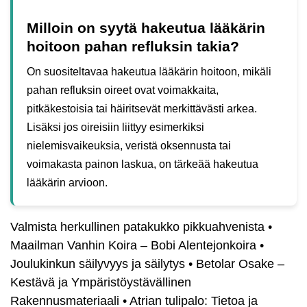
Milloin on syytä hakeutua lääkärin
hoitoon pahan refluksin takia?
On suositeltavaa hakeutua lääkärin hoitoon, mikäli
pahan refluksin oireet ovat voimakkaita,
pitkäkestoisia tai häiritsevät merkittävästi arkea.
Lisäksi jos oireisiin liittyy esimerkiksi
nielemisvaikeuksia, veristä oksennusta tai
voimakasta painon laskua, on tärkeää hakeutua
lääkärin arvioon.
Valmista herkullinen patakukko pikkuahvenista
•
Maailman Vanhin Koira – Bobi Alentejonkoira
•
Joulukinkun säilyvyys ja säilytys
•
Betolar Osake –
Kestävä ja Ympäristöystävällinen
Rakennusmateriaali
•
Atrian tulipalo: Tietoa ja