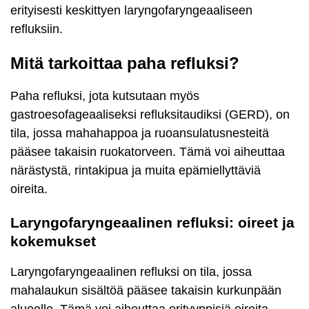
erityisesti keskittyen laryngofaryngeaaliseen
refluksiin.
Mitä tarkoittaa paha refluksi?
Paha refluksi, jota kutsutaan myös
gastroesofageaaliseksi refluksitaudiksi (GERD), on
tila, jossa mahahappoa ja ruoansulatusnesteitä
pääsee takaisin ruokatorveen. Tämä voi aiheuttaa
närästystä, rintakipua ja muita epämiellyttäviä
oireita.
Laryngofaryngeaalinen refluksi: oireet ja
kokemukset
Laryngofaryngeaalinen refluksi on tila, jossa
mahalaukun sisältöä pääsee takaisin kurkunpään
alueelle. Tämä voi aiheuttaa erityyppisiä oireita