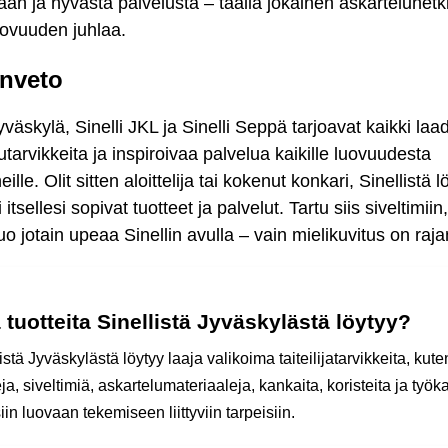
taan ja hyvästä palvelusta – täällä jokainen askarteluhetk
luovuuden juhlaa.
nveto
Jyväskylä, Sinelli JKL ja Sinelli Seppä tarjoavat kaikki laa
utarvikkeita ja inspiroivaa palvelua kaikille luovuudesta
ille. Olit sitten aloittelija tai kokenut konkari, Sinellistä 
itsellesi sopivat tuotteet ja palvelut. Tartu siis siveltimiin,
 luo jotain upeaa Sinellin avulla – vain mielikuvitus on raja
 tuotteita Sinellistä Jyväskylästä löytyy?
istä Jyväskylästä löytyy laaja valikoima taiteilijatarvikkeita, kute
a, siveltimiä, askartelumateriaaleja, kankaita, koristeita ja työk
siin luovaan tekemiseen liittyviin tarpeisiin.