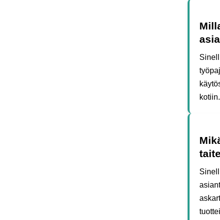
Mill
asia
Sinell
työpaj
käytös
kotiin.
Mikä
tait
Sinell
asiant
askart
tuotte