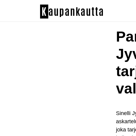
K
aupankautta
Pa
Jy
ta
va
Sinelli 
askartel
joka tar