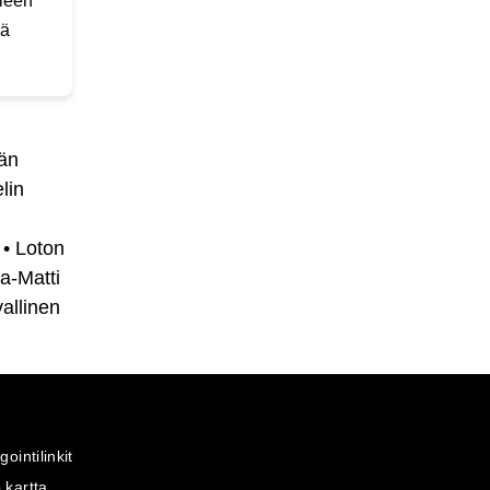
lleen
lä
än
lin
•
Loton
a-Matti
allinen
gointilinkit
 kartta