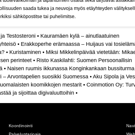
la tuotevalikoiman ja tapahtumien osalta sekä tarjoavat asiakkai
llisuuden saada tukea ja neuvoja myös etäyhteyden välityksel
kiksi sähköpostitse tai puhelimitse.
 ja Testosteroni
•
Kauramäen kylä – ainutlaatuinen
yhteisö
•
Erakkoperhe erämaassa – Huijaus vai tosieläm
a?
•
Kuristaminen
•
Miksi Mikkelinpäivää vietetään: Mikae
 sen perinteet
•
Risto Kaskilahti: Suomen Persoonallisin
jä
•
Naisen ruumis ikkunassa Konginkankaan bussiturma
vi – Arvontapelien suosikki Suomessa
•
Aku Sipola ja Ves
Suomalaisten koomikkojen mestarit
•
Coinmotion Oy: Turv
stää ja sijoittaa digivaluuttoihin
•
Koordinointi
Navi
Palveluntarjoaja
Web