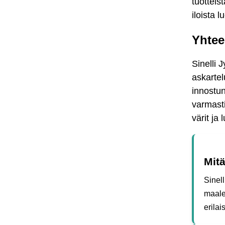
tuotteis
iloista 
Yhtee
Sinelli 
askartel
innostune
varmasti 
värit ja
Mitä
Sinell
maalej
erilai