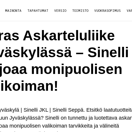
MAINONTA
TAPAHTUMAT
VERSIO
TOIMISTO
VUOKRASOPIMUS
VA
ras Askarteluliike
väskylässä – Sinelli
rjoaa monipuolisen
likoiman!
Jyväskylä | Sinelli JKL | Sinelli Seppä. Etsitkö laatutuotteit
uun Jyväskylässä? Sinelli on tunnettu ja luotettava askart
joaa monipuolisen valikoiman tarvikkeita ja välineitä