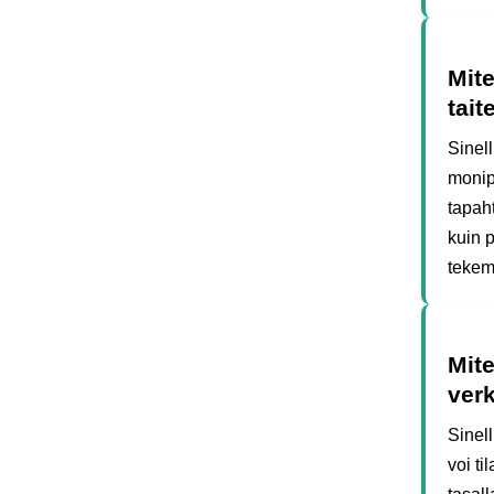
Mite
tait
Sinell
monipu
tapah
kuin 
tekem
Mite
ver
Sinel
voi ti