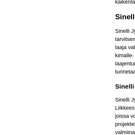
kaikenla
Sinell
Sinelli 
tarvitse
laaja val
kimalle-
laajentu
tunnetaa
Sinell
Sinelli 
Liikkees
joissa v
projekte
valmiina