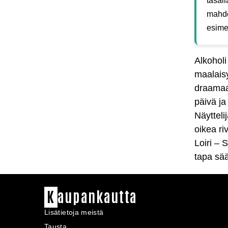
tasal
mahdo
esimer
Alkoholi
maalais
draama
päivä ja
Näytteli
oikea ri
Loiri – 
tapa sää
K
aupankautta
Lisätietoja meistä
Tausta