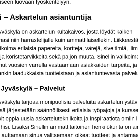
iseen luovaan työskentelyyn.
i – Askartelun asiantuntija
Jyväskylä on askartelun kultakaivos, josta löydät kaiken
masi niin harrastelijalle kuin ammattilaisellekin. Liikkeestä
ikoima erilaisia papereita, kortteja, värejä, siveltimiä, liim
 ja koristetarvikkeita sekä paljon muuta. Sinellin valikoim
nut vuosien varrella vastaamaan asiakkaiden tarpeita, ja 
nkin laadukkaista tuotteistaan ja asiantuntevasta palvel
i Jyväskylä – Palvelut
Jyväskylä tarjoaa monipuolisia palveluita askartelun ystävi
sä järjestetään säännöllisesti erilaisia työpajoja ja kursse
oit oppia uusia askartelutekniikoita ja inspiraatiota omiin 
ihisi. Lisäksi Sinellin ammattitaitoinen henkilökunta on a
 auttamaan sinua valitsemaan oikeat tuotteet ja antama