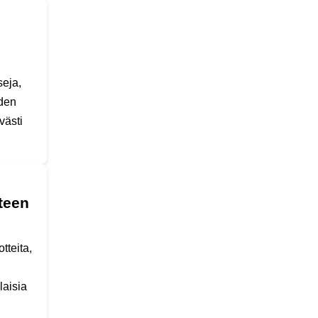
seja,
iden
västi
teen
tteita,
laisia