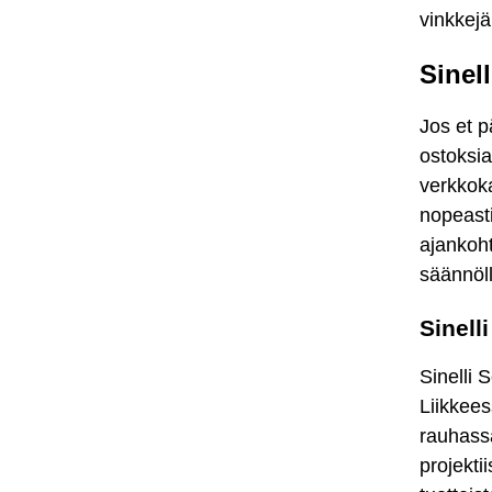
vinkkejä
Sinel
Jos et p
ostoksia
verkkoka
nopeast
ajankoht
säännöll
Sinell
Sinelli 
Liikkees
rauhassa
projekti