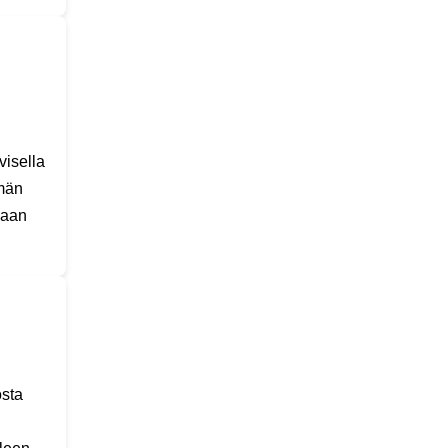
visella
mmän
vaan
osta