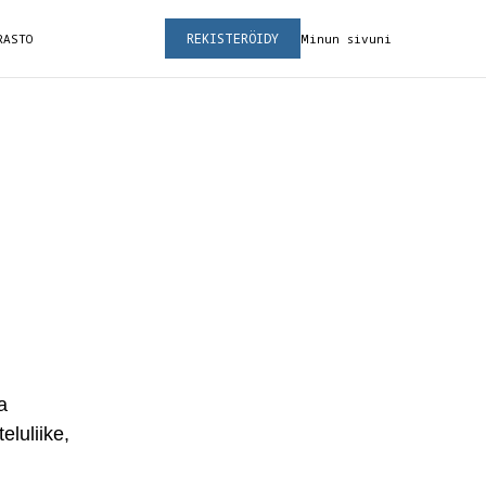
REKISTERÖIDY
RASTO
Minun sivuni
a
eluliike,