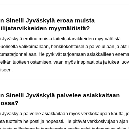
n Sinelli Jyväskylä eroaa muista
eilijatarvikkeiden myymälöistä?
i Jyväskylä erottuu muista taiteilijatarvikkeiden myymälöistä
olisella valikoimallaan, henkilökohtaisella palvelullaan ja aktii
tumatarjonnallaan. He pyrkivät tarjoamaan asiakkailleen ene
pelkän tuotteen ostamisen, vaan myös inspiraatiota ja tukea luo
iseen.
n Sinelli Jyväskylä palvelee asiakkaitaan
kossa?
li Jyväskylä palvelee asiakkaitaan myös verkkokaupan kautta, j
lata tuotteita helposti ja nopeasti. He pitävät verkkosivujaan ajan