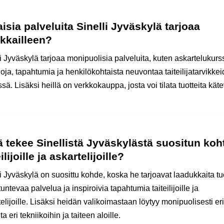
aisia palveluita Sinelli Jyväskylä tarjoaa
kkailleen?
i Jyväskylä tarjoaa monipuolisia palveluita, kuten askartelukurs
oja, tapahtumia ja henkilökohtaista neuvontaa taiteilijatarvikke
sä. Lisäksi heillä on verkkokauppa, josta voi tilata tuotteita käte
 tekee Sinellistä Jyväskylästä suositun koh
eilijoille ja askartelijoille?
i Jyväskylä on suosittu kohde, koska he tarjoavat laadukkaita tuo
untevaa palvelua ja inspiroivia tapahtumia taiteilijoille ja
elijoille. Lisäksi heidän valikoimastaan löytyy monipuolisesti eri
ita eri tekniikoihin ja taiteen aloille.