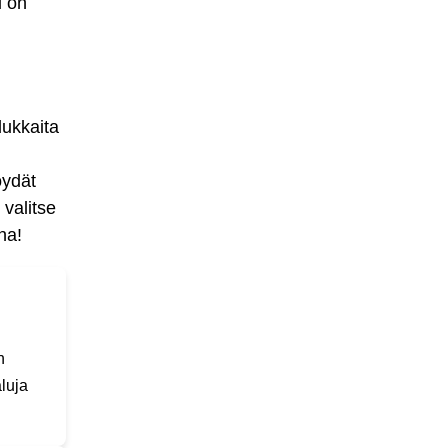
i on
dukkaita
löydät
 valitse
na!
n
aluja