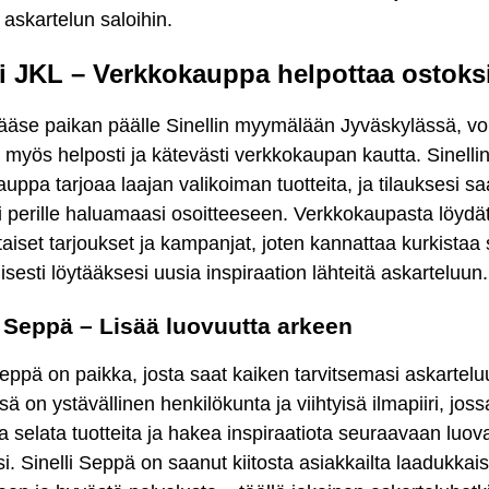
 askartelun saloihin.
li JKL – Verkkokauppa helpottaa ostoks
ääse paikan päälle Sinellin myymälään Jyväskylässä, vo
 myös helposti ja kätevästi verkkokaupan kautta. Sinelli
uppa tarjoaa laajan valikoiman tuotteita, ja tilauksesi s
i perille haluamaasi osoitteeseen. Verkkokaupasta löyd
aiset tarjoukset ja kampanjat, joten kannattaa kurkistaa
isesti löytääksesi uusia inspiraation lähteitä askarteluun.
i Seppä – Lisää luovuutta arkeen
Seppä on paikka, josta saat kaiken tarvitsemasi askartelu
sä on ystävällinen henkilökunta ja viihtyisä ilmapiiri, joss
 selata tuotteita ja hakea inspiraatiota seuraavaan luov
isi. Sinelli Seppä on saanut kiitosta asiakkailta laadukkais