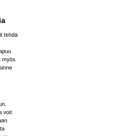
ia
it tehdä
n
aapuu
ät myös
 sinne
un.
a voit
aan
ta