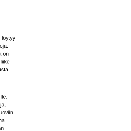
 löytyy
oja,
a on
liike
usta.
lle.
ja,
luoviin
ina
an