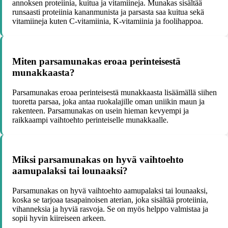
annoksen proteiinia, kuitua ja vitamiineja. Munakas sisältää
runsaasti proteiinia kananmunista ja parsasta saa kuitua sekä
vitamiineja kuten C-vitamiinia, K-vitamiinia ja foolihappoa.
Miten parsamunakas eroaa perinteisestä
munakkaasta?
Parsamunakas eroaa perinteisestä munakkaasta lisäämällä siihen
tuoretta parsaa, joka antaa ruokalajille oman uniikin maun ja
rakenteen. Parsamunakas on usein hieman kevyempi ja
raikkaampi vaihtoehto perinteiselle munakkaalle.
Miksi parsamunakas on hyvä vaihtoehto
aamupalaksi tai lounaaksi?
Parsamunakas on hyvä vaihtoehto aamupalaksi tai lounaaksi,
koska se tarjoaa tasapainoisen aterian, joka sisältää proteiinia,
vihanneksia ja hyviä rasvoja. Se on myös helppo valmistaa ja
sopii hyvin kiireiseen arkeen.