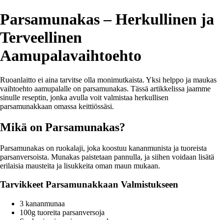
Parsamunakas – Herkullinen ja
Terveellinen
Aamupalavaihtoehto
Ruoanlaitto ei aina tarvitse olla monimutkaista. Yksi helppo ja maukas
vaihtoehto aamupalalle on parsamunakas. Tässä artikkelissa jaamme
sinulle reseptin, jonka avulla voit valmistaa herkullisen
parsamunakkaan omassa keittiössäsi.
Mikä on Parsamunakas?
Parsamunakas on ruokalaji, joka koostuu kananmunista ja tuoreista
parsanversoista. Munakas paistetaan pannulla, ja siihen voidaan lisätä
erilaisia mausteita ja lisukkeita oman maun mukaan.
Tarvikkeet Parsamunakkaan Valmistukseen
3 kananmunaa
100g tuoreita parsanversoja