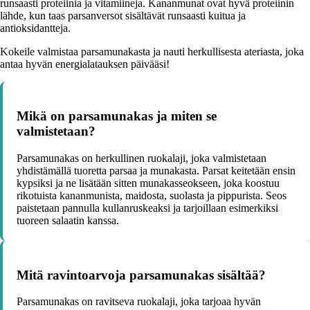
runsaasti proteiinia ja vitamiineja. Kananmunat ovat hyvä proteiinin
lähde, kun taas parsanversot sisältävät runsaasti kuitua ja
antioksidantteja.
Kokeile valmistaa parsamunakasta ja nauti herkullisesta ateriasta, joka
antaa hyvän energialatauksen päivääsi!
Mikä on parsamunakas ja miten se
valmistetaan?
Parsamunakas on herkullinen ruokalaji, joka valmistetaan
yhdistämällä tuoretta parsaa ja munakasta. Parsat keitetään ensin
kypsiksi ja ne lisätään sitten munakasseokseen, joka koostuu
rikotuista kananmunista, maidosta, suolasta ja pippurista. Seos
paistetaan pannulla kullanruskeaksi ja tarjoillaan esimerkiksi
tuoreen salaatin kanssa.
Mitä ravintoarvoja parsamunakas sisältää?
Parsamunakas on ravitseva ruokalaji, joka tarjoaa hyvän