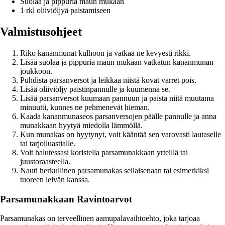
Suolaa ja pippuria maun mukaan
1 rkl oliiviöljyä paistamiseen
Valmistusohjeet
Riko kananmunat kulhoon ja vatkaa ne kevyesti rikki.
Lisää suolaa ja pippuria maun mukaan vatkatun kananmunan
joukkoon.
Puhdista parsanversot ja leikkaa niistä kovat varret pois.
Lisää oliiviöljy paistinpannulle ja kuumenna se.
Lisää parsanversot kuumaan pannuun ja paista niitä muutama
minuutti, kunnes ne pehmenevät hieman.
Kaada kananmunaseos parsanversojen päälle pannulle ja anna
munakkaan hyytyä miedolla lämmöllä.
Kun munakas on hyytynyt, voit kääntää sen varovasti lautaselle
tai tarjoiluastialle.
Voit halutessasi koristella parsamunakkaan yrteillä tai
juustoraasteella.
Nauti herkullinen parsamunakas sellaisenaan tai esimerkiksi
tuoreen leivän kanssa.
Parsamunakkaan Ravintoarvot
Parsamunakas on terveellinen aamupalavaihtoehto, joka tarjoaa