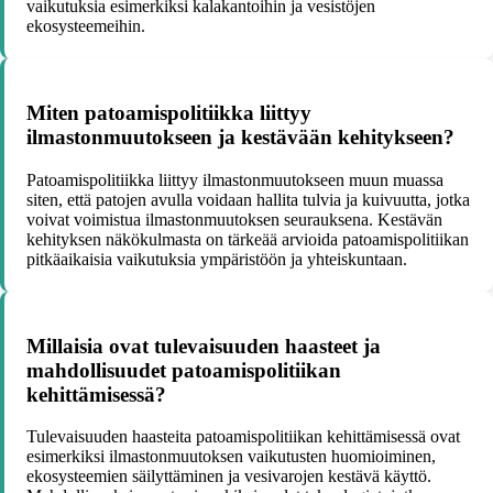
vaikutuksia esimerkiksi kalakantoihin ja vesistöjen
ekosysteemeihin.
Miten patoamispolitiikka liittyy
ilmastonmuutokseen ja kestävään kehitykseen?
Patoamispolitiikka liittyy ilmastonmuutokseen muun muassa
siten, että patojen avulla voidaan hallita tulvia ja kuivuutta, jotka
voivat voimistua ilmastonmuutoksen seurauksena. Kestävän
kehityksen näkökulmasta on tärkeää arvioida patoamispolitiikan
pitkäaikaisia vaikutuksia ympäristöön ja yhteiskuntaan.
Millaisia ovat tulevaisuuden haasteet ja
mahdollisuudet patoamispolitiikan
kehittämisessä?
Tulevaisuuden haasteita patoamispolitiikan kehittämisessä ovat
esimerkiksi ilmastonmuutoksen vaikutusten huomioiminen,
ekosysteemien säilyttäminen ja vesivarojen kestävä käyttö.