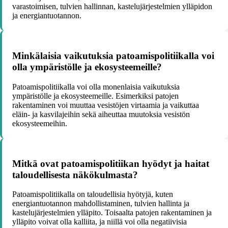
varastoimisen, tulvien hallinnan, kastelujärjestelmien ylläpidon
ja energiantuotannon.
Minkälaisia vaikutuksia patoamispolitiikalla voi
olla ympäristölle ja ekosysteemeille?
Patoamispolitiikalla voi olla monenlaisia vaikutuksia
ympäristölle ja ekosysteemeille. Esimerkiksi patojen
rakentaminen voi muuttaa vesistöjen virtaamia ja vaikuttaa
eläin- ja kasvilajeihin sekä aiheuttaa muutoksia vesistön
ekosysteemeihin.
Mitkä ovat patoamispolitiikan hyödyt ja haitat
taloudellisesta näkökulmasta?
Patoamispolitiikalla on taloudellisia hyötyjä, kuten
energiantuotannon mahdollistaminen, tulvien hallinta ja
kastelujärjestelmien ylläpito. Toisaalta patojen rakentaminen ja
ylläpito voivat olla kalliita, ja niillä voi olla negatiivisia