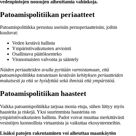
vedenpintojen nousujen aiheuttamia vahinkoja.
Patoamispolitiikan periaatteet
Patoamispolitiikka perustuu useisiin perusperiaatteisiin, joihin
kuuluvat:
Veden kestävä hallinta
Ympäristövaikutusten arviointi
Osallistava päätöksenteko
Viranomaisten valvonta ja sääntely
Näiden periaatteiden avulla pyritään varmistamaan, että
patoamispolitiikka toteutetaan kestävän kehityksen periaatteiden
mukaisesti ja että se hyödyttää sekä ihmisiä että ympäristöä.
Patoamispolitiikan haasteet
Vaikka patoamispolitiikka tarjoaa monia etuja, siihen liittyy myös
haasteita ja riskejä. Yksi suurimmista haasteista on
ympäristövaikutusten hallinta. Padot voivat muuttaa merkittävästi
vesistöjen luonnollista virtaamista ja vaikuttaa ekosysteemeihin.
Lisäksi patojen rakentaminen voi aiheuttaa maankäytön