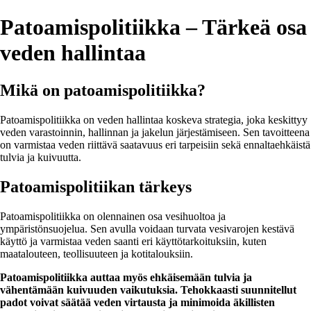
Patoamispolitiikka – Tärkeä osa
veden hallintaa
Mikä on patoamispolitiikka?
Patoamispolitiikka on veden hallintaa koskeva strategia, joka keskittyy
veden varastoinnin, hallinnan ja jakelun järjestämiseen. Sen tavoitteena
on varmistaa veden riittävä saatavuus eri tarpeisiin sekä ennaltaehkäistä
tulvia ja kuivuutta.
Patoamispolitiikan tärkeys
Patoamispolitiikka on olennainen osa vesihuoltoa ja
ympäristönsuojelua. Sen avulla voidaan turvata vesivarojen kestävä
käyttö ja varmistaa veden saanti eri käyttötarkoituksiin, kuten
maatalouteen, teollisuuteen ja kotitalouksiin.
Patoamispolitiikka auttaa myös ehkäisemään tulvia ja
vähentämään kuivuuden vaikutuksia. Tehokkaasti suunnitellut
padot voivat säätää veden virtausta ja minimoida äkillisten