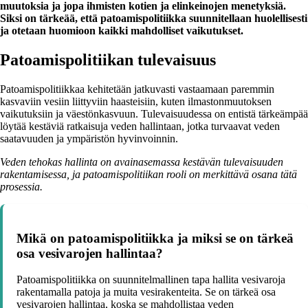
muutoksia ja jopa ihmisten kotien ja elinkeinojen menetyksiä.
Siksi on tärkeää, että patoamispolitiikka suunnitellaan huolellisesti
ja otetaan huomioon kaikki mahdolliset vaikutukset.
Patoamispolitiikan tulevaisuus
Patoamispolitiikkaa kehitetään jatkuvasti vastaamaan paremmin
kasvaviin vesiin liittyviin haasteisiin, kuten ilmastonmuutoksen
vaikutuksiin ja väestönkasvuun. Tulevaisuudessa on entistä tärkeämpää
löytää kestäviä ratkaisuja veden hallintaan, jotka turvaavat veden
saatavuuden ja ympäristön hyvinvoinnin.
Veden tehokas hallinta on avainasemassa kestävän tulevaisuuden
rakentamisessa, ja patoamispolitiikan rooli on merkittävä osana tätä
prosessia.
Mikä on patoamispolitiikka ja miksi se on tärkeä
osa vesivarojen hallintaa?
Patoamispolitiikka on suunnitelmallinen tapa hallita vesivaroja
rakentamalla patoja ja muita vesirakenteita. Se on tärkeä osa
vesivarojen hallintaa, koska se mahdollistaa veden