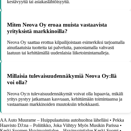
kestävyyttä tai asiakaslähtöisyyttä.
Miten Neova Oy eroaa muista vastaavista
yrityksistä markkinoilla?
Neova Oy saattaa erottua kilpailijoistaan esimerkiksi tarjoamalla
ainutlaatuisia tuotteita tai palveluita, panostamalla vahvasti
laatuun tai kehittämällä uudenlaisia liiketoimintamalleja.
Millaisia tulevaisuudennäkymiä Neova Oy:llä
voi olla?
Neova Oy:n tulevaisuudennäkymät voivat olla lupaavia, mikäli
yritys pystyy jatkamaan kasvuaan, kehittämään toimintaansa ja
vastaamaan markkinoiden muutoksiin tehokkaasti.
AA Auto Muurame – Huippulaatuista autohuoltoa lähelläsi
•
Pekka
Haavisto DJ:na – Poliitikko, Joka Viihtyy Myös Musikin Parissa
•
Keski-Suomen Hyvinvointialue – Hyvinvointialue Keski-Suomi
•