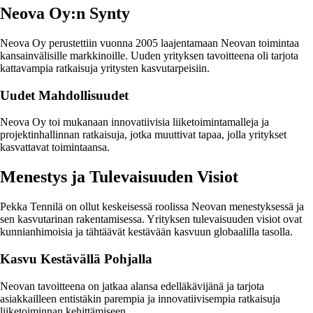
Neova Oy:n Synty
Neova Oy perustettiin vuonna 2005 laajentamaan Neovan toimintaa
kansainvälisille markkinoille. Uuden yrityksen tavoitteena oli tarjota
kattavampia ratkaisuja yritysten kasvutarpeisiin.
Uudet Mahdollisuudet
Neova Oy toi mukanaan innovatiivisia liiketoimintamalleja ja
projektinhallinnan ratkaisuja, jotka muuttivat tapaa, jolla yritykset
kasvattavat toimintaansa.
Menestys ja Tulevaisuuden Visiot
Pekka Tennilä on ollut keskeisessä roolissa Neovan menestyksessä ja
sen kasvutarinan rakentamisessa. Yrityksen tulevaisuuden visiot ovat
kunnianhimoisia ja tähtäävät kestävään kasvuun globaalilla tasolla.
Kasvu Kestävällä Pohjalla
Neovan tavoitteena on jatkaa alansa edelläkävijänä ja tarjota
asiakkailleen entistäkin parempia ja innovatiivisempia ratkaisuja
liiketoiminnan kehittämiseen.