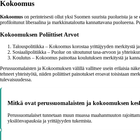
Kokoomus
Kokoomus
on perinteisesti ollut yksi Suomen suurista puolueista ja se 
profiloitunut liberaalina ja markkinataloutta kannattavana puolueena. 
Kokoomuksen Poliittiset Arvot
Talouspolitiikka – Kokoomus korostaa yrittäjyyden merkitystä ja 
Sosiaalipolitiikka – Puolue on sitoutunut tasa-arvoon ja yhteisk
Koulutus – Kokoomus painottaa koulutuksen merkitystä ja kannat
Perussuomalaisten ja Kokoomuksen välillä vallitsee usein erilaisia näke
tehneet yhteistyötä, niiden poliittiset painotukset eroavat toisistaan m
tulevaisuudessa.
Mitkä ovat perussuomalaisten ja kokoomuksen keske
Perussuomalaiset tunnetaan muun muassa maahanmuuton rajoittamista
yksilönvapauksia ja yrittäjyyden tukemista.