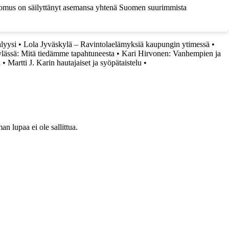
okoomus on säilyttänyt asemansa yhtenä Suomen suurimmista
lyysi
•
Lola Jyväskylä – Ravintolaelämyksiä kaupungin ytimessä
•
lässä: Mitä tiedämme tapahtuneesta
•
Kari Hirvonen: Vanhempien ja
a
•
Martti J. Karin hautajaiset ja syöpätaistelu
•
 lupaa ei ole sallittua.