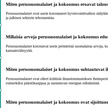
Miten perussuomalaiset ja kokoomus eroavat talous
Perussuomalaiset ovat usein korostaneet hyvinvointivaltion säilytt
ja julkisen sektorin tehostamista.
Millaisia arvoja perussuomalaiset ja kokoomus edus
Perussuomalaiset korostavat usein perinteisiä suomalaisia arvoja, ku
kansainvälisyyttä.
Miten perussuomalaiset ja kokoomus suhtautuvat 
Perussuomalaiset ovat olleet kriittisiä ilmastonmuutoksen ihmisper
esimerkiksi päästökauppaa ja uusiutuvan energian edistämistä.
Miten perussuomalaiset ja kokoomus ovat sijoittune