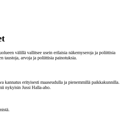
et
ueen välillä vallitsee usein erilaisia näkemyseroja ja poliittisia
austoja, arvoja ja poliittisia painotuksia.
 kannatus erityisesti maaseudulla ja pienemmillä paikkakunnilla.
ii nykyisin Jussi Halla-aho.
istä.