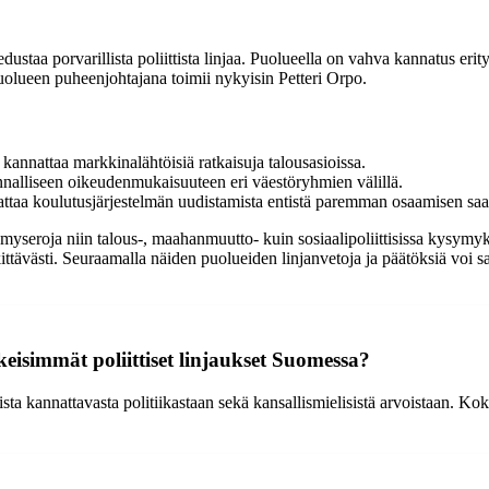
edustaa porvarillista poliittista linjaa. Puolueella on vahva kannatus eri
Puolueen puheenjohtajana toimii nykyisin Petteri Orpo.
kannattaa markkinalähtöisiä ratkaisuja talousasioissa.
unnalliseen oikeudenmukaisuuteen eri väestöryhmien välillä.
taa koulutusjärjestelmän uudistamista entistä paremman osaamisen saa
myseroja niin talous-, maahanmuutto- kuin sosiaalipoliittisissa kysymyks
erkittävästi. Seuraamalla näiden puolueiden linjanvetoja ja päätöksiä vo
isimmät poliittiset linjaukset Suomessa?
 kannattavasta politiikastaan sekä kansallismielisistä arvoistaan. K