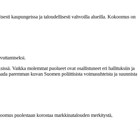
tyisesti kaupungeissa ja taloudellisesti vahvoilla alueilla. Kokoomus on
vuttamiseksi.
issä. Vaikka molemmat puolueet ovat osallistuneet eri hallituksiin ja
i saada paremman kuvan Suomen poliittisista voimasuhteista ja suunnista
okoomus puolestaan korostaa markkinatalouden merkitystä,