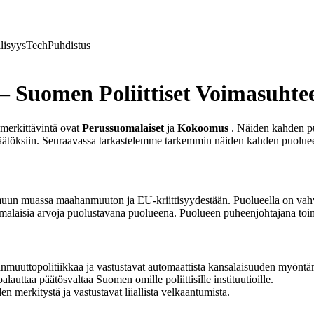
lisyys
Tech
Puhdistus
– Suomen Poliittiset Voimasuhte
i merkittävintä ovat
Perussuomalaiset
ja
Kokoomus
. Näiden kahden puol
päätöksiin. Seuraavassa tarkastelemme tarkemmin näiden kahden puolueen t
muun muassa maahanmuuton ja EU-kriittisyydestään. Puolueella on vahva
uomalaisia arvoja puolustavana puolueena. Puolueen puheenjohtajana toim
uuttopolitiikkaa ja vastustavat automaattista kansalaisuuden myöntäm
auttaa päätösvaltaa Suomen omille poliittisille instituutioille.
n merkitystä ja vastustavat liiallista velkaantumista.