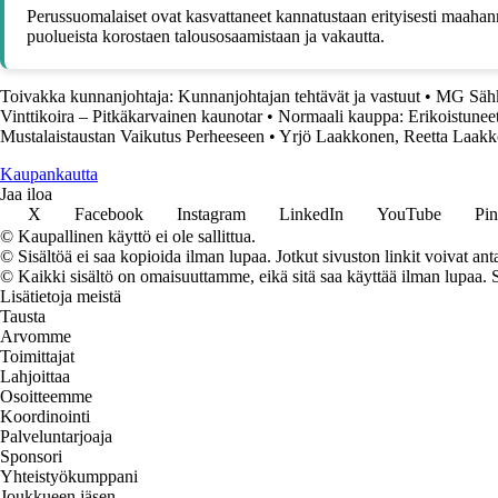
Perussuomalaiset ovat kasvattaneet kannatustaan erityisesti maaha
puolueista korostaen talousosaamistaan ja vakautta.
Toivakka kunnanjohtaja: Kunnanjohtajan tehtävät ja vastuut
•
MG Sähk
Vinttikoira – Pitkäkarvainen kaunotar
•
Normaali kauppa: Erikoistuneet
Mustalaistaustan Vaikutus Perheeseen
•
Yrjö Laakkonen, Reetta Laakko
K
aupankautta
Jaa iloa
X
Facebook
Instagram
LinkedIn
YouTube
Pin
© Kaupallinen käyttö ei ole sallittua.
© Sisältöä ei saa kopioida ilman lupaa. Jotkut sivuston linkit voivat ant
© Kaikki sisältö on omaisuuttamme, eikä sitä saa käyttää ilman lupaa. 
Lisätietoja meistä
Tausta
Arvomme
Toimittajat
Lahjoittaa
Osoitteemme
Koordinointi
Palveluntarjoaja
Sponsori
Yhteistyökumppani
Joukkueen jäsen