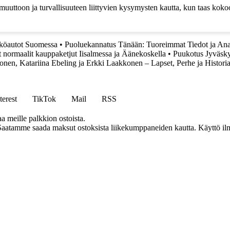
nmuuttoon ja turvallisuuteen liittyvien kysymysten kautta, kun taas k
öautot Suomessa
•
Puoluekannatus Tänään: Tuoreimmat Tiedot ja Ana
 normaalit kauppaketjut Iisalmessa ja Äänekoskella
•
Puukotus Jyväsky
nen, Katariina Ebeling ja Erkki Laakkonen – Lapset, Perhe ja Histori
terest
TikTok
Mail
RSS
aa meille palkkion ostoista.
Saatamme saada maksut ostoksista liikekumppaneiden kautta. Käyttö ilman