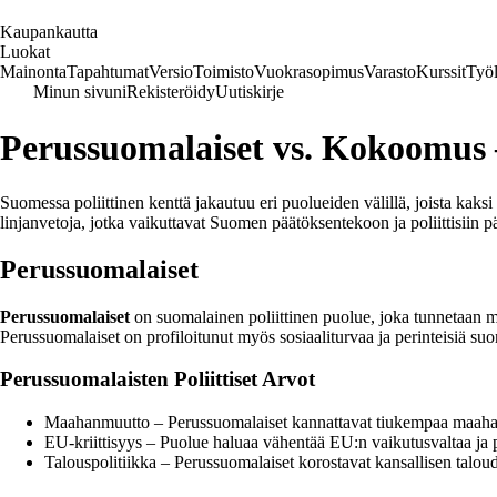
K
aupankautta
Luokat
Mainonta
Tapahtumat
Versio
Toimisto
Vuokrasopimus
Varasto
Kurssit
Työl
Minun sivuni
Rekisteröidy
Uutiskirje
Perussuomalaiset vs. Kokoomus 
Suomessa poliittinen kenttä jakautuu eri puolueiden välillä, joista kaks
linjanvetoja, jotka vaikuttavat Suomen päätöksentekoon ja poliittisiin 
Perussuomalaiset
Perussuomalaiset
on suomalainen poliittinen puolue, joka tunnetaan 
Perussuomalaiset on profiloitunut myös sosiaaliturvaa ja perinteisiä s
Perussuomalaisten Poliittiset Arvot
Maahanmuutto – Perussuomalaiset kannattavat tiukempaa maahanm
EU-kriittisyys – Puolue haluaa vähentää EU:n vaikutusvaltaa ja pal
Talouspolitiikka – Perussuomalaiset korostavat kansallisen taloude