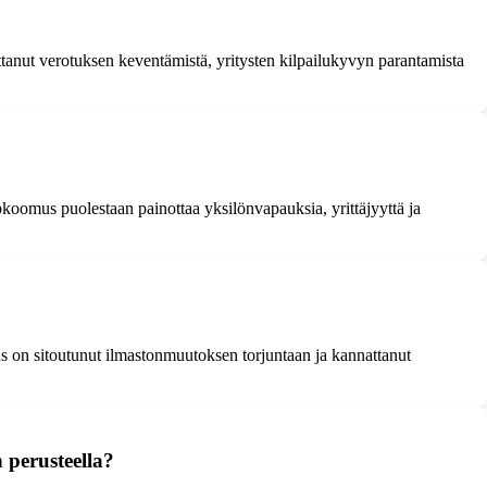
ttanut verotuksen keventämistä, yritysten kilpailukyvyn parantamista
Kokoomus puolestaan painottaa yksilönvapauksia, yrittäjyyttä ja
us on sitoutunut ilmastonmuutoksen torjuntaan ja kannattanut
 perusteella?