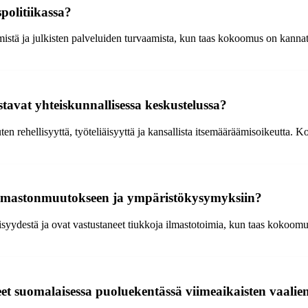
politiikassa?
ämistä ja julkisten palveluiden turvaamista, kun taas kokoomus on kanna
tavat yhteiskunnallisessa keskustelussa?
ten rehellisyyttä, työteliäisyyttä ja kansallista itsemääräämisoikeutta. 
ilmastonmuutokseen ja ympäristökysymyksiin?
äisyydestä ja ovat vastustaneet tiukkoja ilmastotoimia, kun taas kokoom
et suomalaisessa puoluekentässä viimeaikaisten vaalien