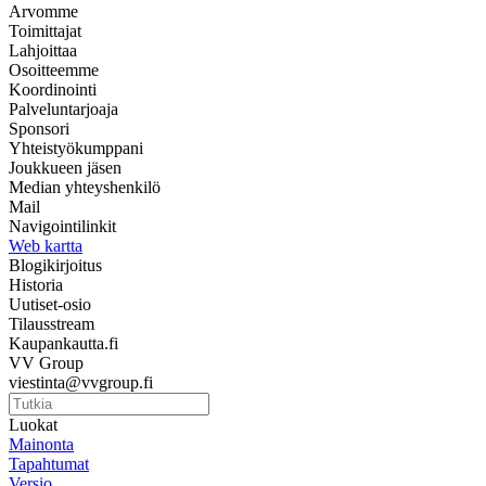
Arvomme
Toimittajat
Lahjoittaa
Osoitteemme
Koordinointi
Palveluntarjoaja
Sponsori
Yhteistyökumppani
Joukkueen jäsen
Median yhteyshenkilö
Mail
Navigointilinkit
Web kartta
Blogikirjoitus
Historia
Uutiset-osio
Tilausstream
Kaupankautta.fi
VV Group
viestinta@vvgroup.fi
Luokat
Mainonta
Tapahtumat
Versio