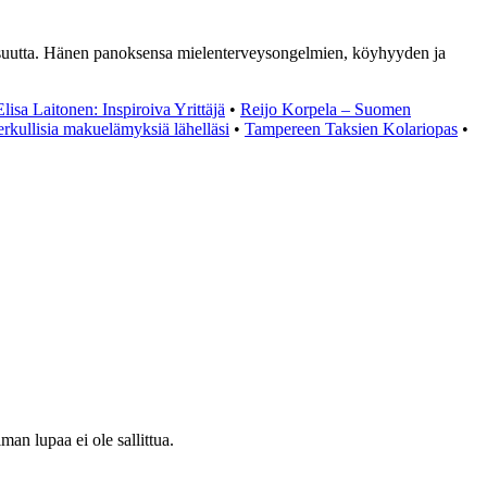
taisuutta. Hänen panoksensa mielenterveysongelmien, köyhyyden ja
Elisa Laitonen: Inspiroiva Yrittäjä
•
Reijo Korpela – Suomen
kullisia makuelämyksiä lähelläsi
•
Tampereen Taksien Kolariopas
•
an lupaa ei ole sallittua.