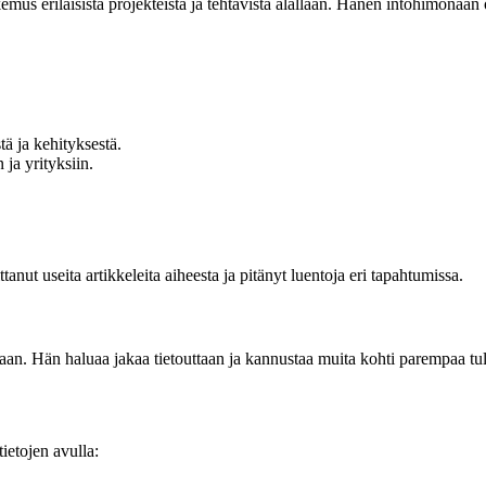
emus erilaisista projekteista ja tehtävistä alallaan. Hänen intohimonaan 
tä ja kehityksestä.
ja yrityksiin.
tanut useita artikkeleita aiheesta ja pitänyt luentoja eri tapahtumissa.
aan. Hän haluaa jakaa tietouttaan ja kannustaa muita kohti parempaa tul
tietojen avulla: