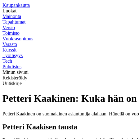
K
aupankautta
Luokat
Mainonta
Tapahtumat
Versio
Toimisto
Vuokrasopimus
Varasto
Kurssit
Työllisyys
Tech
Puhdistus
Minun sivuni
Rekisteröidy
Uutiskirje
Petteri Kaakinen: Kuka hän on ja
Petteri Kaakinen on suomalainen asiantuntija alallaan. Hänellä on vuo
Petteri Kaakisen tausta