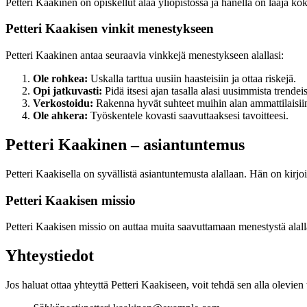
Petteri Kaakinen on opiskellut alaa yliopistossa ja hänellä on laaja kok
Petteri Kaakisen vinkit menestykseen
Petteri Kaakinen antaa seuraavia vinkkejä menestykseen alallasi:
Ole rohkea:
Uskalla tarttua uusiin haasteisiin ja ottaa riskejä.
Opi jatkuvasti:
Pidä itsesi ajan tasalla alasi uusimmista trendeis
Verkostoidu:
Rakenna hyvät suhteet muihin alan ammattilaisiin 
Ole ahkera:
Työskentele kovasti saavuttaaksesi tavoitteesi.
Petteri Kaakinen – asiantuntemus
Petteri Kaakisella on syvällistä asiantuntemusta alallaan. Hän on kirjoit
Petteri Kaakisen missio
Petteri Kaakisen missio on auttaa muita saavuttamaan menestystä alall
Yhteystiedot
Jos haluat ottaa yhteyttä Petteri Kaakiseen, voit tehdä sen alla olevien 