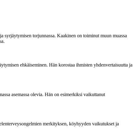
en ja syrjäytymisen torjunnassa. Kaakinen on toiminut muun muassa
sa.
jäytymisen ehkäiseminen. Hän korostaa ihmisten yhdenvertaisuutta ja
mmassa asemassa olevia. Hän on esimerkiksi vaikuttanut
n mielenterveysongelmien merkityksen, köyhyyden vaikutukset ja