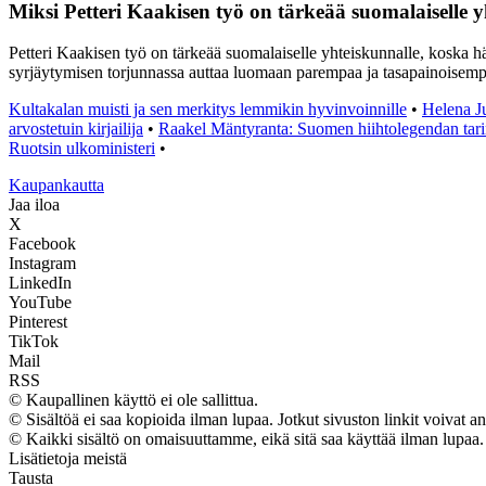
Miksi Petteri Kaakisen työ on tärkeää suomalaiselle 
Petteri Kaakisen työ on tärkeää suomalaiselle yhteiskunnalle, koska 
syrjäytymisen torjunnassa auttaa luomaan parempaa ja tasapainoisemp
Kultakalan muisti ja sen merkitys lemmikin hyvinvoinnille
•
Helena J
arvostetuin kirjailija
•
Raakel Mäntyranta: Suomen hiihtolegendan tar
Ruotsin ulkoministeri
•
K
aupankautta
Jaa iloa
X
Facebook
Instagram
LinkedIn
YouTube
Pinterest
TikTok
Mail
RSS
© Kaupallinen käyttö ei ole sallittua.
© Sisältöä ei saa kopioida ilman lupaa. Jotkut sivuston linkit voivat an
© Kaikki sisältö on omaisuuttamme, eikä sitä saa käyttää ilman lupaa.
Lisätietoja meistä
Tausta