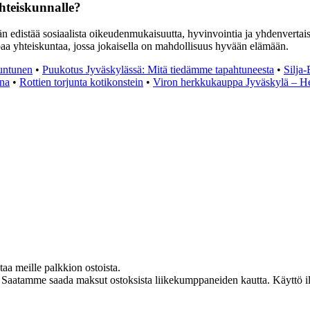
yhteiskunnalle?
hän edistää sosiaalista oikeudenmukaisuutta, hyvinvointia ja yhdenver
aa yhteiskuntaa, jossa jokaisella on mahdollisuus hyvään elämään.
untunen
•
Puukotus Jyväskylässä: Mitä tiedämme tapahtuneesta
•
Silja-
ina
•
Rottien torjunta kotikonstein
•
Viron herkkukauppa Jyväskylä – Her
taa meille palkkion ostoista.
 Saatamme saada maksut ostoksista liikekumppaneiden kautta. Käyttö ilm