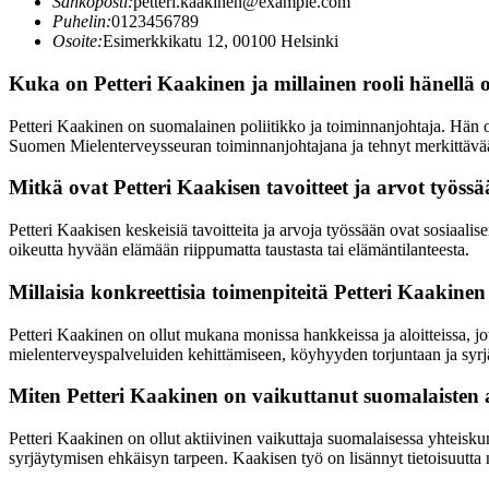
Sähköposti:
petteri.kaakinen@example.com
Puhelin:
0123456789
Osoite:
Esimerkkikatu 12, 00100 Helsinki
Kuka on Petteri Kaakinen ja millainen rooli hänellä
Petteri Kaakinen on suomalainen poliitikko ja toiminnanjohtaja. Hän o
Suomen Mielenterveysseuran toiminnanjohtajana ja tehnyt merkittävä
Mitkä ovat Petteri Kaakisen tavoitteet ja arvot työss
Petteri Kaakisen keskeisiä tavoitteita ja arvoja työssään ovat sosia
oikeutta hyvään elämään riippumatta taustasta tai elämäntilanteesta.
Millaisia konkreettisia toimenpiteitä Petteri Kaakinen
Petteri Kaakinen on ollut mukana monissa hankkeissa ja aloitteissa, 
mielenterveyspalveluiden kehittämiseen, köyhyyden torjuntaan ja syrj
Miten Petteri Kaakinen on vaikuttanut suomalaisten a
Petteri Kaakinen on ollut aktiivinen vaikuttaja suomalaisessa yhteisk
syrjäytymisen ehkäisyn tarpeen. Kaakisen työ on lisännyt tietoisuutta 