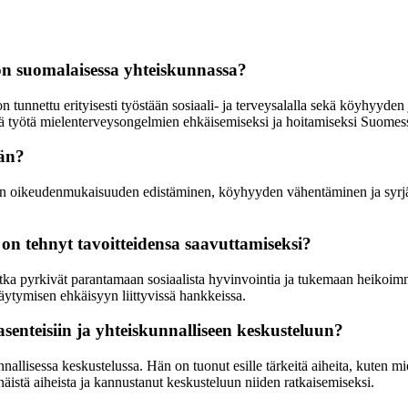
 on suomalaisessa yhteiskunnassa?
n tunnettu erityisesti työstään sosiaali- ja terveysalalla sekä köyhyyd
ä työtä mielenterveysongelmien ehkäisemiseksi ja hoitamiseksi Suomes
ään?
alisen oikeudenmukaisuuden edistäminen, köyhyyden vähentäminen ja syr
 on tehnyt tavoitteidensa saavuttamiseksi?
jotka pyrkivät parantamaan sosiaalista hyvinvointia ja tukemaan heikoi
äytymisen ehkäisyyn liittyvissä hankkeissa.
senteisiin ja yhteiskunnalliseen keskusteluun?
unnallisessa keskustelussa. Hän on tuonut esille tärkeitä aiheita, kute
näistä aiheista ja kannustanut keskusteluun niiden ratkaisemiseksi.