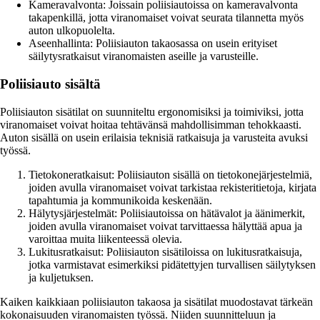
Kameravalvonta: Joissain poliisiautoissa on kameravalvonta
takapenkillä, jotta viranomaiset voivat seurata tilannetta myös
auton ulkopuolelta.
Aseenhallinta: Poliisiauton takaosassa on usein erityiset
säilytysratkaisut viranomaisten aseille ja varusteille.
Poliisiauto sisältä
Poliisiauton sisätilat on suunniteltu ergonomisiksi ja toimiviksi, jotta
viranomaiset voivat hoitaa tehtävänsä mahdollisimman tehokkaasti.
Auton sisällä on usein erilaisia teknisiä ratkaisuja ja varusteita avuksi
työssä.
Tietokoneratkaisut: Poliisiauton sisällä on tietokonejärjestelmiä,
joiden avulla viranomaiset voivat tarkistaa rekisteritietoja, kirjata
tapahtumia ja kommunikoida keskenään.
Hälytysjärjestelmät: Poliisiautoissa on hätävalot ja äänimerkit,
joiden avulla viranomaiset voivat tarvittaessa hälyttää apua ja
varoittaa muita liikenteessä olevia.
Lukitusratkaisut: Poliisiauton sisätiloissa on lukitusratkaisuja,
jotka varmistavat esimerkiksi pidätettyjen turvallisen säilytyksen
ja kuljetuksen.
Kaiken kaikkiaan poliisiauton takaosa ja sisätilat muodostavat tärkeän
kokonaisuuden viranomaisten työssä. Niiden suunnitteluun ja