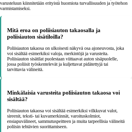
varusteluun kiinnitetään erityistä huomiota turvallisuuden ja työtehon
varmistamiseksi.
Mitä eroa on poliisiauton takaosalla ja
poliisiauton sisätiloilla?
Poliisiauton takaosa on ulkoisesti näkyvä osa ajoneuvosta, joka
voi sisältää esimerkiksi valoja, merkintöjä ja varusteita.
Poliisiauton sisätilat puolestaan viittaavat auton sisäpuolelle,
jossa poliisit työskentelevät ja kuljettavat pidätettyjä tai
tarvittavia välineitä.
Minkälaisia varusteita poliisiauton takaosa voi
sisältää?
Poliisiauton takaosa voi sisältää esimerkiksi vilkkuvat valot,
sireenit, teksti- tai kuvamerkinnät, varoituskolmiot,
ensiapuvälineet, sammutuspeitteen ja muita tarpeellisia välineitä
poliisin tehtävien suorittamiseen.