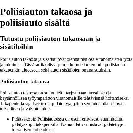
Poliisiauton takaosa ja
poliisiauto sisältä
Tutustu poliisiauton takaosaan ja
sisätiloihin
Poliisiauton takaosa ja sisätilat ovat olennainen osa viranomaisten työtä
ja toimintaa. Tässä artikkelissa pureudumme tarkemmin poliisiauton
takapenkin alueeseen sekä auton sisätilojen ominaisuuksiin.
Poliisiauton takaosa
Poliisiauton takaosa on suunniteltu tarjoamaan turvallisen ja
käytännöllisen työympäristön viranomaisille tehtäviensä hoitamiseksi.
Takapenkillä sijaitsee usein pidätettyjä, joten sen tulee olla riittävän
turvallinen ja valvottu alue.
Pidätyskopit: Poliisiautoissa on usein erityisesti suunnitellut
pidätyskopit takapenkillä. Nämä tilat varmistavat pidätettyjen
turvallisen kuljetuksen.