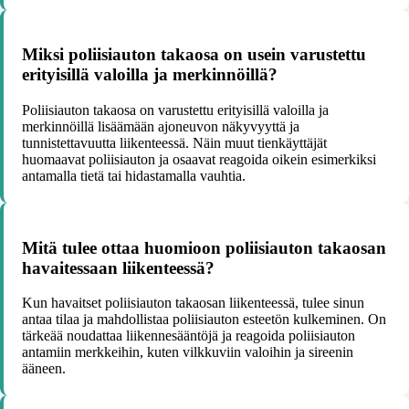
Miksi poliisiauton takaosa on usein varustettu
erityisillä valoilla ja merkinnöillä?
Poliisiauton takaosa on varustettu erityisillä valoilla ja
merkinnöillä lisäämään ajoneuvon näkyvyyttä ja
tunnistettavuutta liikenteessä. Näin muut tienkäyttäjät
huomaavat poliisiauton ja osaavat reagoida oikein esimerkiksi
antamalla tietä tai hidastamalla vauhtia.
Mitä tulee ottaa huomioon poliisiauton takaosan
havaitessaan liikenteessä?
Kun havaitset poliisiauton takaosan liikenteessä, tulee sinun
antaa tilaa ja mahdollistaa poliisiauton esteetön kulkeminen. On
tärkeää noudattaa liikennesääntöjä ja reagoida poliisiauton
antamiin merkkeihin, kuten vilkkuviin valoihin ja sireenin
ääneen.