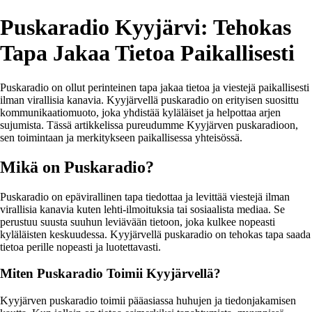
Puskaradio Kyyjärvi: Tehokas
Tapa Jakaa Tietoa Paikallisesti
Puskaradio on ollut perinteinen tapa jakaa tietoa ja viestejä paikallisesti
ilman virallisia kanavia. Kyyjärvellä puskaradio on erityisen suosittu
kommunikaatiomuoto, joka yhdistää kyläläiset ja helpottaa arjen
sujumista. Tässä artikkelissa pureudumme Kyyjärven puskaradioon,
sen toimintaan ja merkitykseen paikallisessa yhteisössä.
Mikä on Puskaradio?
Puskaradio on epävirallinen tapa tiedottaa ja levittää viestejä ilman
virallisia kanavia kuten lehti-ilmoituksia tai sosiaalista mediaa. Se
perustuu suusta suuhun leviävään tietoon, joka kulkee nopeasti
kyläläisten keskuudessa. Kyyjärvellä puskaradio on tehokas tapa saada
tietoa perille nopeasti ja luotettavasti.
Miten Puskaradio Toimii Kyyjärvellä?
Kyyjärven puskaradio toimii pääasiassa huhujen ja tiedonjakamisen