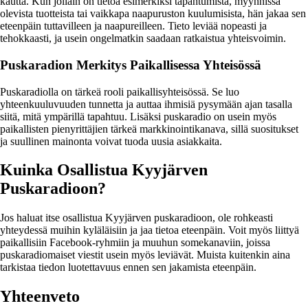
kautta. Kun jollain on tietoa esimerkiksi tapahtumista, myynnissä
olevista tuotteista tai vaikkapa naapuruston kuulumisista, hän jakaa sen
eteenpäin tuttavilleen ja naapureilleen. Tieto leviää nopeasti ja
tehokkaasti, ja usein ongelmatkin saadaan ratkaistua yhteisvoimin.
Puskaradion Merkitys Paikallisessa Yhteisössä
Puskaradiolla on tärkeä rooli paikallisyhteisössä. Se luo
yhteenkuuluvuuden tunnetta ja auttaa ihmisiä pysymään ajan tasalla
siitä, mitä ympärillä tapahtuu. Lisäksi puskaradio on usein myös
paikallisten pienyrittäjien tärkeä markkinointikanava, sillä suositukset
ja suullinen mainonta voivat tuoda uusia asiakkaita.
Kuinka Osallistua Kyyjärven
Puskaradioon?
Jos haluat itse osallistua Kyyjärven puskaradioon, ole rohkeasti
yhteydessä muihin kyläläisiin ja jaa tietoa eteenpäin. Voit myös liittyä
paikallisiin Facebook-ryhmiin ja muuhun somekanaviin, joissa
puskaradiomaiset viestit usein myös leviävät. Muista kuitenkin aina
tarkistaa tiedon luotettavuus ennen sen jakamista eteenpäin.
Yhteenveto