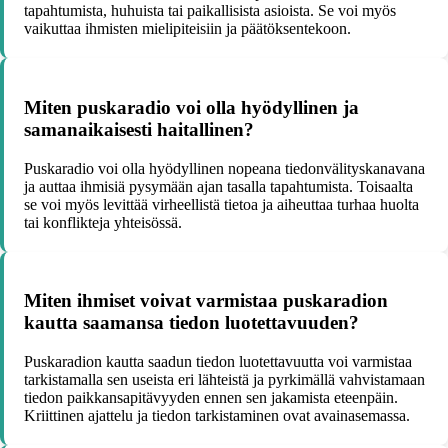
tapahtumista, huhuista tai paikallisista asioista. Se voi myös
vaikuttaa ihmisten mielipiteisiin ja päätöksentekoon.
Miten puskaradio voi olla hyödyllinen ja
samanaikaisesti haitallinen?
Puskaradio voi olla hyödyllinen nopeana tiedonvälityskanavana
ja auttaa ihmisiä pysymään ajan tasalla tapahtumista. Toisaalta
se voi myös levittää virheellistä tietoa ja aiheuttaa turhaa huolta
tai konflikteja yhteisössä.
Miten ihmiset voivat varmistaa puskaradion
kautta saamansa tiedon luotettavuuden?
Puskaradion kautta saadun tiedon luotettavuutta voi varmistaa
tarkistamalla sen useista eri lähteistä ja pyrkimällä vahvistamaan
tiedon paikkansapitävyyden ennen sen jakamista eteenpäin.
Kriittinen ajattelu ja tiedon tarkistaminen ovat avainasemassa.