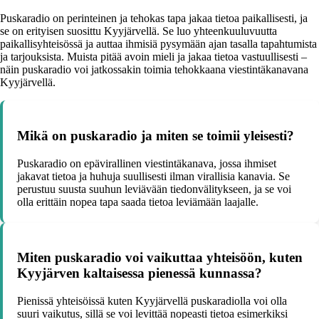
Puskaradio on perinteinen ja tehokas tapa jakaa tietoa paikallisesti, ja
se on erityisen suosittu Kyyjärvellä. Se luo yhteenkuuluvuutta
paikallisyhteisössä ja auttaa ihmisiä pysymään ajan tasalla tapahtumista
ja tarjouksista. Muista pitää avoin mieli ja jakaa tietoa vastuullisesti –
näin puskaradio voi jatkossakin toimia tehokkaana viestintäkanavana
Kyyjärvellä.
Mikä on puskaradio ja miten se toimii yleisesti?
Puskaradio on epävirallinen viestintäkanava, jossa ihmiset
jakavat tietoa ja huhuja suullisesti ilman virallisia kanavia. Se
perustuu suusta suuhun leviävään tiedonvälitykseen, ja se voi
olla erittäin nopea tapa saada tietoa leviämään laajalle.
Miten puskaradio voi vaikuttaa yhteisöön, kuten
Kyyjärven kaltaisessa pienessä kunnassa?
Pienissä yhteisöissä kuten Kyyjärvellä puskaradiolla voi olla
suuri vaikutus, sillä se voi levittää nopeasti tietoa esimerkiksi