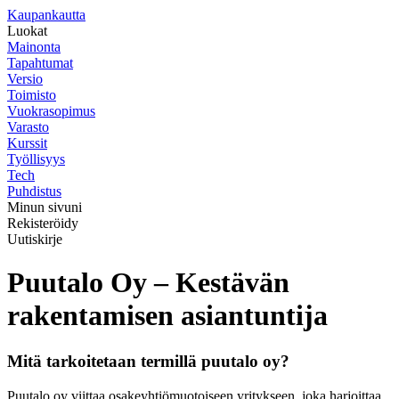
K
aupankautta
Luokat
Mainonta
Tapahtumat
Versio
Toimisto
Vuokrasopimus
Varasto
Kurssit
Työllisyys
Tech
Puhdistus
Minun sivuni
Rekisteröidy
Uutiskirje
Puutalo Oy – Kestävän
rakentamisen asiantuntija
Mitä tarkoitetaan termillä puutalo oy?
Puutalo oy viittaa osakeyhtiömuotoiseen yritykseen, joka harjoittaa