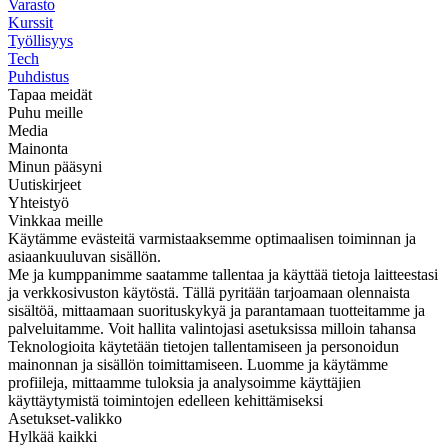
Varasto
Kurssit
Työllisyys
Tech
Puhdistus
Tapaa meidät
Puhu meille
Media
Mainonta
Minun pääsyni
Uutiskirjeet
Yhteistyö
Vinkkaa meille
Käytämme evästeitä varmistaaksemme optimaalisen toiminnan ja
asiaankuuluvan sisällön.
Me ja kumppanimme saatamme tallentaa ja käyttää tietoja laitteestasi
ja verkkosivuston käytöstä. Tällä pyritään tarjoamaan olennaista
sisältöä, mittaamaan suorituskykyä ja parantamaan tuotteitamme ja
palveluitamme. Voit hallita valintojasi asetuksissa milloin tahansa
Teknologioita käytetään tietojen tallentamiseen ja personoidun
mainonnan ja sisällön toimittamiseen. Luomme ja käytämme
profiileja, mittaamme tuloksia ja analysoimme käyttäjien
käyttäytymistä toimintojen edelleen kehittämiseksi
Asetukset-valikko
Hylkää kaikki