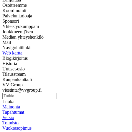
Osoitteemme
Koordinointi
Palveluntarjoaja
Sponsori
Yhteistyökumppani
Joukkueen jäsen
Median yhteyshenkilö
Mail
Navigointilinkit
Web kartta
Blogikirjoitus
Historia
Uutiset-osio
Tilausstream
Kaupankautta.fi
VV Group
viestinta@vvgroup.fi
Luokat
Mainonta
Tapahtumat
Versio
Toimisto
Vuokrasopimus