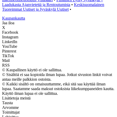
Laadukasta Ajanvietettä ja Rentoutumista
•
Keskisuomalainen
Tuoreimmat Uutiset ja Jyväskylä Uutiset
•
K
aupankautta
Jaa iloa
X
Facebook
Instagram
LinkedIn
YouTube
Pinterest
TikTok
Mail
RSS
© Kaupallinen käyttö ei ole sallittua.
© Sisältöä ei saa kopioida ilman lupaa. Jotkut sivuston linkit voivat
antaa meille palkkion ostoista.
© Kaikki sisältö on omaisuuttamme, eikä sitä saa käyttää ilman
lupaa. Saatamme saada maksut ostoksista liikekumppaneiden kautta.
Käyttö ilman lupaa ei ole sallittua.
Lisätietoja meistä
Tausta
Arvomme
Toimittajat
Lahjoittaa