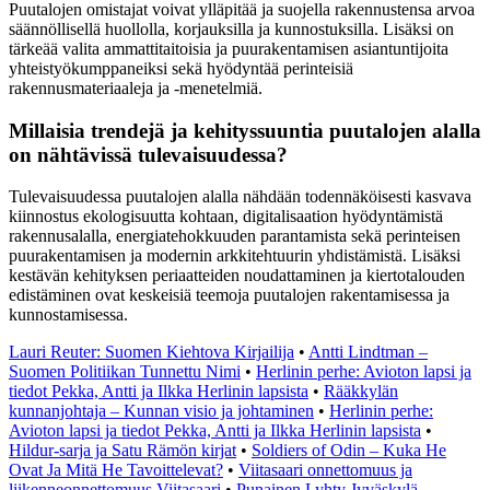
Puutalojen omistajat voivat ylläpitää ja suojella rakennustensa arvoa
säännöllisellä huollolla, korjauksilla ja kunnostuksilla. Lisäksi on
tärkeää valita ammattitaitoisia ja puurakentamisen asiantuntijoita
yhteistyökumppaneiksi sekä hyödyntää perinteisiä
rakennusmateriaaleja ja -menetelmiä.
Millaisia trendejä ja kehityssuuntia puutalojen alalla
on nähtävissä tulevaisuudessa?
Tulevaisuudessa puutalojen alalla nähdään todennäköisesti kasvava
kiinnostus ekologisuutta kohtaan, digitalisaation hyödyntämistä
rakennusalalla, energiatehokkuuden parantamista sekä perinteisen
puurakentamisen ja modernin arkkitehtuurin yhdistämistä. Lisäksi
kestävän kehityksen periaatteiden noudattaminen ja kiertotalouden
edistäminen ovat keskeisiä teemoja puutalojen rakentamisessa ja
kunnostamisessa.
Lauri Reuter: Suomen Kiehtova Kirjailija
•
Antti Lindtman –
Suomen Politiikan Tunnettu Nimi
•
Herlinin perhe: Avioton lapsi ja
tiedot Pekka, Antti ja Ilkka Herlinin lapsista
•
Rääkkylän
kunnanjohtaja – Kunnan visio ja johtaminen
•
Herlinin perhe:
Avioton lapsi ja tiedot Pekka, Antti ja Ilkka Herlinin lapsista
•
Hildur-sarja ja Satu Rämön kirjat
•
Soldiers of Odin – Kuka He
Ovat Ja Mitä He Tavoittelevat?
•
Viitasaari onnettomuus ja
liikenneonnettomuus Viitasaari
•
Punainen Lyhty Jyväskylä –