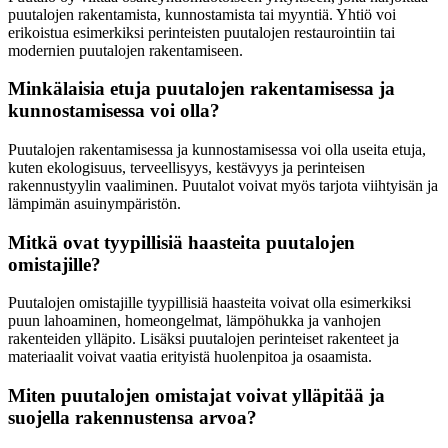
puutalojen rakentamista, kunnostamista tai myyntiä. Yhtiö voi
erikoistua esimerkiksi perinteisten puutalojen restaurointiin tai
modernien puutalojen rakentamiseen.
Minkälaisia etuja puutalojen rakentamisessa ja
kunnostamisessa voi olla?
Puutalojen rakentamisessa ja kunnostamisessa voi olla useita etuja,
kuten ekologisuus, terveellisyys, kestävyys ja perinteisen
rakennustyylin vaaliminen. Puutalot voivat myös tarjota viihtyisän ja
lämpimän asuinympäristön.
Mitkä ovat tyypillisiä haasteita puutalojen
omistajille?
Puutalojen omistajille tyypillisiä haasteita voivat olla esimerkiksi
puun lahoaminen, homeongelmat, lämpöhukka ja vanhojen
rakenteiden ylläpito. Lisäksi puutalojen perinteiset rakenteet ja
materiaalit voivat vaatia erityistä huolenpitoa ja osaamista.
Miten puutalojen omistajat voivat ylläpitää ja
suojella rakennustensa arvoa?