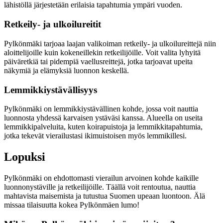
lähistöllä järjestetään erilaisia tapahtumia ympäri vuoden.
Retkeily- ja ulkoilureitit
Pylkönmäki tarjoaa laajan valikoiman retkeily- ja ulkoilureittejä niin
aloittelijoille kuin kokeneillekin retkeilijöille. Voit valita lyhyitä
päiväretkiä tai pidempiä vaellusreittejä, jotka tarjoavat upeita
näkymiä ja elämyksiä luonnon keskellä.
Lemmikkiystävällisyys
Pylkönmäki on lemmikkiystävällinen kohde, jossa voit nauttia
luonnosta yhdessä karvaisen ystäväsi kanssa. Alueella on useita
lemmikkipalveluita, kuten koirapuistoja ja lemmikkitapahtumia,
jotka tekevät vierailustasi ikimuistoisen myös lemmikillesi.
Lopuksi
Pylkönmäki on ehdottomasti vierailun arvoinen kohde kaikille
luonnonystäville ja retkeilijöille. Täällä voit rentoutua, nauttia
mahtavista maisemista ja tutustua Suomen upeaan luontoon. Älä
missaa tilaisuutta kokea Pylkönmäen lumo!