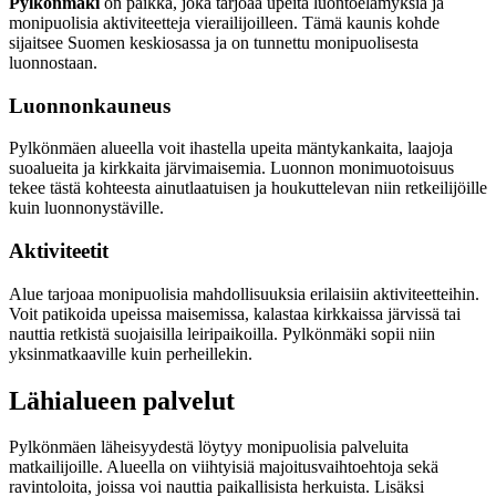
Pylkönmäki
on paikka, joka tarjoaa upeita luontoelämyksiä ja
monipuolisia aktiviteetteja vierailijoilleen. Tämä kaunis kohde
sijaitsee Suomen keskiosassa ja on tunnettu monipuolisesta
luonnostaan.
Luonnonkauneus
Pylkönmäen alueella voit ihastella upeita mäntykankaita, laajoja
suoalueita ja kirkkaita järvimaisemia. Luonnon monimuotoisuus
tekee tästä kohteesta ainutlaatuisen ja houkuttelevan niin retkeilijöille
kuin luonnonystäville.
Aktiviteetit
Alue tarjoaa monipuolisia mahdollisuuksia erilaisiin aktiviteetteihin.
Voit patikoida upeissa maisemissa, kalastaa kirkkaissa järvissä tai
nauttia retkistä suojaisilla leiripaikoilla. Pylkönmäki sopii niin
yksinmatkaaville kuin perheillekin.
Lähialueen palvelut
Pylkönmäen läheisyydestä löytyy monipuolisia palveluita
matkailijoille. Alueella on viihtyisiä majoitusvaihtoehtoja sekä
ravintoloita, joissa voi nauttia paikallisista herkuista. Lisäksi