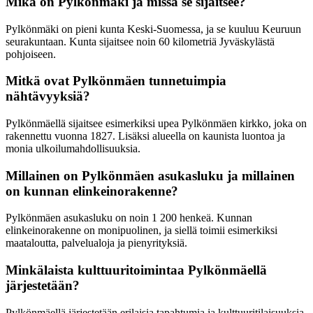
Mikä on Pylkönmäki ja missä se sijaitsee?
Pylkönmäki on pieni kunta Keski-Suomessa, ja se kuuluu Keuruun
seurakuntaan. Kunta sijaitsee noin 60 kilometriä Jyväskylästä
pohjoiseen.
Mitkä ovat Pylkönmäen tunnetuimpia
nähtävyyksiä?
Pylkönmäellä sijaitsee esimerkiksi upea Pylkönmäen kirkko, joka on
rakennettu vuonna 1827. Lisäksi alueella on kaunista luontoa ja
monia ulkoilumahdollisuuksia.
Millainen on Pylkönmäen asukasluku ja millainen
on kunnan elinkeinorakenne?
Pylkönmäen asukasluku on noin 1 200 henkeä. Kunnan
elinkeinorakenne on monipuolinen, ja siellä toimii esimerkiksi
maataloutta, palvelualoja ja pienyrityksiä.
Minkälaista kulttuuritoimintaa Pylkönmäellä
järjestetään?
Pylkönmäellä järjestetään erilaisia tapahtumia ja kulttuuritilaisuuksia