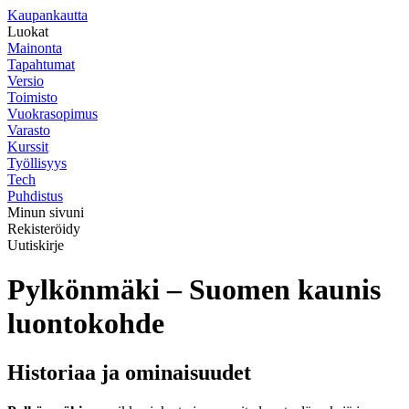
K
aupankautta
Luokat
Mainonta
Tapahtumat
Versio
Toimisto
Vuokrasopimus
Varasto
Kurssit
Työllisyys
Tech
Puhdistus
Minun sivuni
Rekisteröidy
Uutiskirje
Pylkönmäki – Suomen kaunis
luontokohde
Historiaa ja ominaisuudet