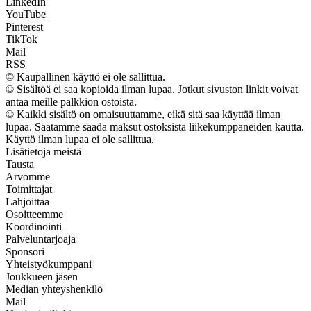
LinkedIn
YouTube
Pinterest
TikTok
Mail
RSS
© Kaupallinen käyttö ei ole sallittua.
© Sisältöä ei saa kopioida ilman lupaa. Jotkut sivuston linkit voivat
antaa meille palkkion ostoista.
© Kaikki sisältö on omaisuuttamme, eikä sitä saa käyttää ilman
lupaa. Saatamme saada maksut ostoksista liikekumppaneiden kautta.
Käyttö ilman lupaa ei ole sallittua.
Lisätietoja meistä
Tausta
Arvomme
Toimittajat
Lahjoittaa
Osoitteemme
Koordinointi
Palveluntarjoaja
Sponsori
Yhteistyökumppani
Joukkueen jäsen
Median yhteyshenkilö
Mail