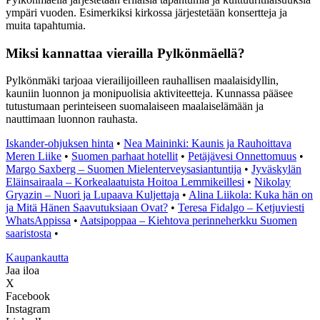
ympäri vuoden. Esimerkiksi kirkossa järjestetään konsertteja ja
muita tapahtumia.
Miksi kannattaa vierailla Pylkönmäellä?
Pylkönmäki tarjoaa vierailijoilleen rauhallisen maalaisidyllin,
kauniin luonnon ja monipuolisia aktiviteetteja. Kunnassa pääsee
tutustumaan perinteiseen suomalaiseen maalaiselämään ja
nauttimaan luonnon rauhasta.
Iskander-ohjuksen hinta
•
Nea Maininki: Kaunis ja Rauhoittava
Meren Liike
•
Suomen parhaat hotellit
•
Petäjävesi Onnettomuus
•
Margo Saxberg – Suomen Mielenterveysasiantuntija
•
Jyväskylän
Eläinsairaala – Korkealaatuista Hoitoa Lemmikeillesi
•
Nikolay
Gryazin – Nuori ja Lupaava Kuljettaja
•
Alina Liikola: Kuka hän on
ja Mitä Hänen Saavutuksiaan Ovat?
•
Teresa Fidalgo – Ketjuviesti
WhatsAppissa
•
Aatsipoppaa – Kiehtova perinneherkku Suomen
saaristosta
•
K
aupankautta
Jaa iloa
X
Facebook
Instagram