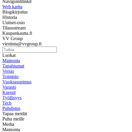
Navigointilinkit
Web kartta
Blogikirjoitus
Historia
Uutiset-osio
Tilausstream
Kaupankautta.fi
VV Group
viestinta@vvgroup.fi
Luokat
Mainonta
Tapahtumat
Versio
Toimisto
Vuokrasopimus
Varasto
Kurssit
Työllisyys
Tech
Puhdistus
Tapaa meidät
Puhu meille
Media
Mainonta