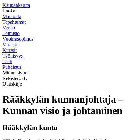
K
aupankautta
Luokat
Mainonta
Tapahtumat
Versio
Toimisto
Vuokrasopimus
Varasto
Kurssit
Työllisyys
Tech
Puhdistus
Minun sivuni
Rekisteröidy
Uutiskirje
Rääkkylän kunnanjohtaja –
Kunnan visio ja johtaminen
Rääkkylän kunta