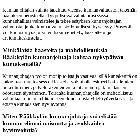
Kunnanjohtajan valinta tapahtuu yleensä kunnanvaltuuston tekemän
päätöksen perusteella. Tyypillisessä valintaprosessissa
kunnanhallitus valmistelee ja tekee esityksen kunnanjohtajan
valinnasta, jonka kunnanvaltuusto lopullisesti hyväksyy. Prosessiin
voi kuulua myös julkinen hakumenettely, haastattelut ja
arviointikeskustelut.
Minkälaisia haasteita ja mahdollisuuksia
Rääkkylän kunnanjohtaja kohtaa nykypäivän
kuntakentällä?
Kunnanjohtajan työ on monipuolista ja vaativaa, sillä kuntakenttä on
jatkuvassa muutoksessa. Haasteita voivat olla esimerkiksi talouden
tiukentuminen, palvelurakenteiden kehittäminen ja kuntalaisten
odotusten täyttäminen. Toisaalta kunnanjohtajalla on mahdollisuus
vaikuttaa kunnan kehittämiseen, luoda uusia yhteistyöverkostoja ja
edistää kuntalaisten hyvinvointia.
Miten Rääkkylän kunnanjohtaja voi edistää
kunnan elinvoimaisuutta ja asukkaiden
hyvinvointia?