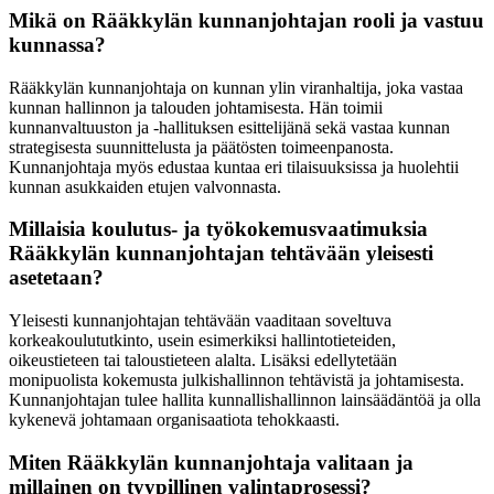
Mikä on Rääkkylän kunnanjohtajan rooli ja vastuu
kunnassa?
Rääkkylän kunnanjohtaja on kunnan ylin viranhaltija, joka vastaa
kunnan hallinnon ja talouden johtamisesta. Hän toimii
kunnanvaltuuston ja -hallituksen esittelijänä sekä vastaa kunnan
strategisesta suunnittelusta ja päätösten toimeenpanosta.
Kunnanjohtaja myös edustaa kuntaa eri tilaisuuksissa ja huolehtii
kunnan asukkaiden etujen valvonnasta.
Millaisia koulutus- ja työkokemusvaatimuksia
Rääkkylän kunnanjohtajan tehtävään yleisesti
asetetaan?
Yleisesti kunnanjohtajan tehtävään vaaditaan soveltuva
korkeakoulututkinto, usein esimerkiksi hallintotieteiden,
oikeustieteen tai taloustieteen alalta. Lisäksi edellytetään
monipuolista kokemusta julkishallinnon tehtävistä ja johtamisesta.
Kunnanjohtajan tulee hallita kunnallishallinnon lainsäädäntöä ja olla
kykenevä johtamaan organisaatiota tehokkaasti.
Miten Rääkkylän kunnanjohtaja valitaan ja
millainen on tyypillinen valintaprosessi?