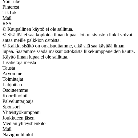
YouTube
Pinterest
TikTok
Mail
RSS
© Kaupallinen käyttö ei ole sallittua.
© Sisältöä ei saa kopioida ilman lupaa. Jotkut sivuston linkit voivat
antaa meille palkkion ostoista.
© Kaikki sisältö on omaisuuttamme, eikä sitä saa käyttää ilman
lupaa. Saatamme saada maksut ostoksista liikekumppaneiden kautta.
Käyttö ilman lupaa ei ole sallittua.
Lisätietoja meistä
Tausta
Arvomme
Toimittajat
Lahjoittaa
Osoitteemme
Koordinointi
Palveluntarjoaja
Sponsori
Yhteistyökumppani
Joukkueen jäsen
Median yhteyshenkilö
Mail
Navigointilinkit