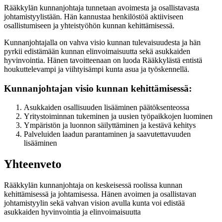
Rääkkylän kunnanjohtaja tunnetaan avoimesta ja osallistavasta
johtamistyylistään. Hän kannustaa henkilöstöä aktiiviseen
osallistumiseen ja yhteistyöhön kunnan kehittämisessä.
Kunnanjohtajalla on vahva visio kunnan tulevaisuudesta ja hän
pyrkii edistämään kunnan elinvoimaisuutta sekä asukkaiden
hyvinvointia. Hänen tavoitteenaan on luoda Rääkkylästä entistä
houkuttelevampi ja viihtyisämpi kunta asua ja työskennellä.
Kunnanjohtajan visio kunnan kehittämisessä:
Asukkaiden osallisuuden lisääminen päätöksenteossa
Yritystoiminnan tukeminen ja uusien työpaikkojen luominen
Ympäristön ja luonnon säilyttäminen ja kestävä kehitys
Palveluiden laadun parantaminen ja saavutettavuuden
lisääminen
Yhteenveto
Rääkkylän kunnanjohtaja on keskeisessä roolissa kunnan
kehittämisessä ja johtamisessa. Hänen avoimen ja osallistavan
johtamistyylin sekä vahvan vision avulla kunta voi edistää
asukkaiden hyvinvointia ja elinvoimaisuutta