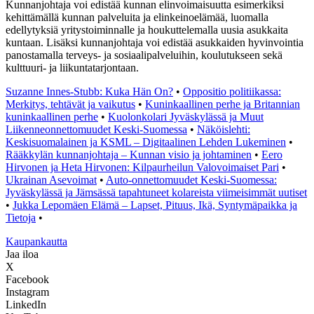
Kunnanjohtaja voi edistää kunnan elinvoimaisuutta esimerkiksi
kehittämällä kunnan palveluita ja elinkeinoelämää, luomalla
edellytyksiä yritystoiminnalle ja houkuttelemalla uusia asukkaita
kuntaan. Lisäksi kunnanjohtaja voi edistää asukkaiden hyvinvointia
panostamalla terveys- ja sosiaalipalveluihin, koulutukseen sekä
kulttuuri- ja liikuntatarjontaan.
Suzanne Innes-Stubb: Kuka Hän On?
•
Oppositio politiikassa:
Merkitys, tehtävät ja vaikutus
•
Kuninkaallinen perhe ja Britannian
kuninkaallinen perhe
•
Kuolonkolari Jyväskylässä ja Muut
Liikenneonnettomuudet Keski-Suomessa
•
Näköislehti:
Keskisuomalainen ja KSML – Digitaalinen Lehden Lukeminen
•
Rääkkylän kunnanjohtaja – Kunnan visio ja johtaminen
•
Eero
Hirvonen ja Heta Hirvonen: Kilpaurheilun Valovoimaiset Pari
•
Ukrainan Asevoimat
•
Auto-onnettomuudet Keski-Suomessa:
Jyväskylässä ja Jämsässä tapahtuneet kolareista viimeisimmät uutiset
•
Jukka Lepomäen Elämä – Lapset, Pituus, Ikä, Syntymäpaikka ja
Tietoja
•
K
aupankautta
Jaa iloa
X
Facebook
Instagram
LinkedIn