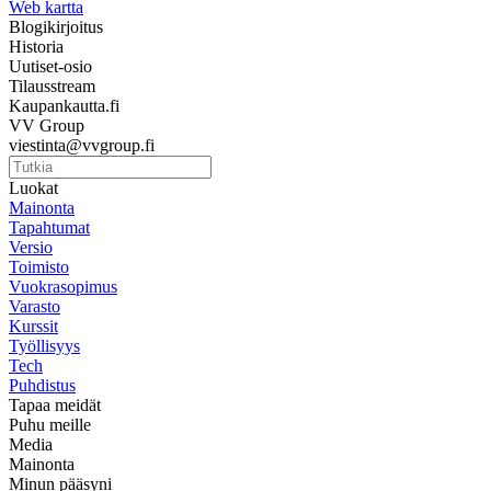
Web kartta
Blogikirjoitus
Historia
Uutiset-osio
Tilausstream
Kaupankautta.fi
VV Group
viestinta@vvgroup.fi
Luokat
Mainonta
Tapahtumat
Versio
Toimisto
Vuokrasopimus
Varasto
Kurssit
Työllisyys
Tech
Puhdistus
Tapaa meidät
Puhu meille
Media
Mainonta
Minun pääsyni