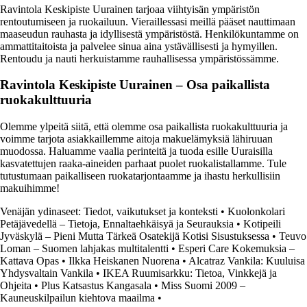
Ravintola Keskipiste Uurainen tarjoaa viihtyisän ympäristön
rentoutumiseen ja ruokailuun. Vieraillessasi meillä pääset nauttimaan
maaseudun rauhasta ja idyllisestä ympäristöstä. Henkilökuntamme on
ammattitaitoista ja palvelee sinua aina ystävällisesti ja hymyillen.
Rentoudu ja nauti herkuistamme rauhallisessa ympäristössämme.
Ravintola Keskipiste Uurainen – Osa paikallista
ruokakulttuuria
Olemme ylpeitä siitä, että olemme osa paikallista ruokakulttuuria ja
voimme tarjota asiakkaillemme aitoja makuelämyksiä lähiruuan
muodossa. Haluamme vaalia perinteitä ja tuoda esille Uuraisilla
kasvatettujen raaka-aineiden parhaat puolet ruokalistallamme. Tule
tutustumaan paikalliseen ruokatarjontaamme ja ihastu herkullisiin
makuihimme!
Venäjän ydinaseet: Tiedot, vaikutukset ja konteksti
•
Kuolonkolari
Petäjävedellä – Tietoja, Ennaltaehkäisyä ja Seurauksia
•
Kotipeili
Jyväskylä – Pieni Mutta Tärkeä Osatekijä Kotisi Sisustuksessa
•
Teuvo
Loman – Suomen lahjakas multitalentti
•
Esperi Care Kokemuksia –
Kattava Opas
•
Ilkka Heiskanen Nuorena
•
Alcatraz Vankila: Kuuluisa
Yhdysvaltain Vankila
•
IKEA Ruumisarkku: Tietoa, Vinkkejä ja
Ohjeita
•
Plus Katsastus Kangasala
•
Miss Suomi 2009 –
Kauneuskilpailun kiehtova maailma
•