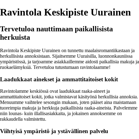
Ravintola Keskipiste Uurainen
Tervetuloa nauttimaan paikallisista
herkuista
Ravintola Keskipiste Uurainen on tunnettu maalaisromantiikastaan ja
herkullisista annoksistaan. Sijaitsemme Uuraisilla, luonnonkauniissa
ympäristössä, ja tarjoamme asiakkaillemme aidosti paikallisia makuja ja
ruokaelämyksiä. Tervetuloa tutustumaan ravintolaamme!
Laadukkaat ainekset ja ammattitaitoiset kokit
Ravintolamme keskiössä ovat laadukkaat raaka-aineet ja
ammattitaitoiset kokit, jotka valmistavat käsityönä herkullisia annoksia.
Menuumme vaihtelee sesongin mukaan, joten pääset aina maistamaan
tuoreimpia makuja ja herkkuja paikallisista raaka-aineista. Palvelemme
niin lounas- kuin illallisasiakkaita, ja jokainen annoksemme on
rakkaudella valmistettu.
Viihtyisä ympäristö ja ystävällinen palvelu