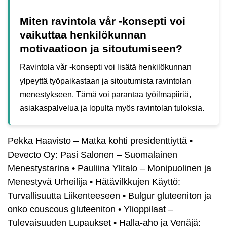
Miten ravintola vår -konsepti voi
vaikuttaa henkilökunnan
motivaatioon ja sitoutumiseen?
Ravintola vår -konsepti voi lisätä henkilökunnan
ylpeyttä työpaikastaan ja sitoutumista ravintolan
menestykseen. Tämä voi parantaa työilmapiiriä,
asiakaspalvelua ja lopulta myös ravintolan tuloksia.
Pekka Haavisto – Matka kohti presidenttiyttä
•
Devecto Oy: Pasi Salonen – Suomalainen
Menestystarina
•
Pauliina Ylitalo – Monipuolinen ja
Menestyvä Urheilija
•
Hätävilkkujen Käyttö:
Turvallisuutta Liikenteeseen
•
Bulgur gluteeniton ja
onko couscous gluteeniton
•
Ylioppilaat –
Tulevaisuuden Lupaukset
•
Halla-aho ja Venäjä: