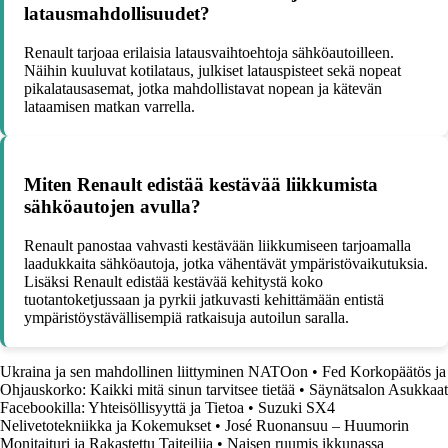
latausmahdollisuudet?
Renault tarjoaa erilaisia latausvaihtoehtoja sähköautoilleen.
Näihin kuuluvat kotilataus, julkiset latauspisteet sekä nopeat
pikalatausasemat, jotka mahdollistavat nopean ja kätevän
lataamisen matkan varrella.
Miten Renault edistää kestävää liikkumista
sähköautojen avulla?
Renault panostaa vahvasti kestävään liikkumiseen tarjoamalla
laadukkaita sähköautoja, jotka vähentävät ympäristövaikutuksia.
Lisäksi Renault edistää kestävää kehitystä koko
tuotantoketjussaan ja pyrkii jatkuvasti kehittämään entistä
ympäristöystävällisempiä ratkaisuja autoilun saralla.
Ukraina ja sen mahdollinen liittyminen NATOon
•
Fed Korkopäätös ja
Ohjauskorko: Kaikki mitä sinun tarvitsee tietää
•
Säynätsalon Asukkaat
Facebookilla: Yhteisöllisyyttä ja Tietoa
•
Suzuki SX4
Nelivetotekniikka ja Kokemukset
•
José Ruonansuu – Huumorin
Monitaituri ja Rakastettu Taiteilija
•
Naisen ruumis ikkunassa