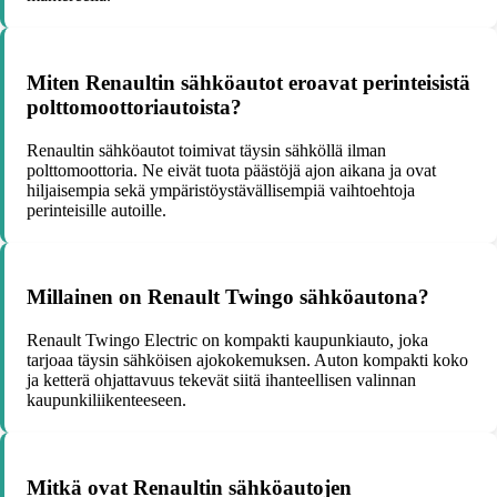
Miten Renaultin sähköautot eroavat perinteisistä
polttomoottoriautoista?
Renaultin sähköautot toimivat täysin sähköllä ilman
polttomoottoria. Ne eivät tuota päästöjä ajon aikana ja ovat
hiljaisempia sekä ympäristöystävällisempiä vaihtoehtoja
perinteisille autoille.
Millainen on Renault Twingo sähköautona?
Renault Twingo Electric on kompakti kaupunkiauto, joka
tarjoaa täysin sähköisen ajokokemuksen. Auton kompakti koko
ja ketterä ohjattavuus tekevät siitä ihanteellisen valinnan
kaupunkiliikenteeseen.
Mitkä ovat Renaultin sähköautojen