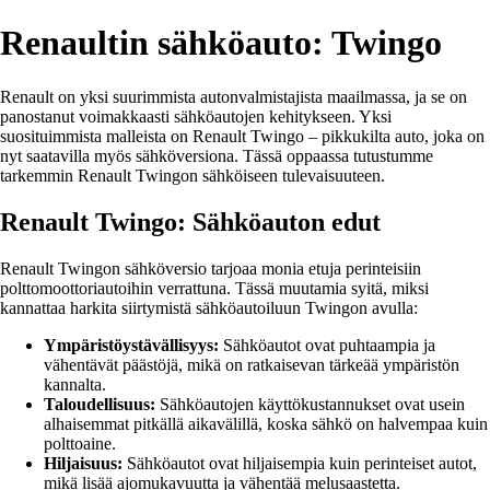
Renaultin sähköauto: Twingo
Renault on yksi suurimmista autonvalmistajista maailmassa, ja se on
panostanut voimakkaasti sähköautojen kehitykseen. Yksi
suosituimmista malleista on Renault Twingo – pikkukilta auto, joka on
nyt saatavilla myös sähköversiona. Tässä oppaassa tutustumme
tarkemmin Renault Twingon sähköiseen tulevaisuuteen.
Renault Twingo: Sähköauton edut
Renault Twingon sähköversio tarjoaa monia etuja perinteisiin
polttomoottoriautoihin verrattuna. Tässä muutamia syitä, miksi
kannattaa harkita siirtymistä sähköautoiluun Twingon avulla:
Ympäristöystävällisyys:
Sähköautot ovat puhtaampia ja
vähentävät päästöjä, mikä on ratkaisevan tärkeää ympäristön
kannalta.
Taloudellisuus:
Sähköautojen käyttökustannukset ovat usein
alhaisemmat pitkällä aikavälillä, koska sähkö on halvempaa kuin
polttoaine.
Hiljaisuus:
Sähköautot ovat hiljaisempia kuin perinteiset autot,
mikä lisää ajomukavuutta ja vähentää melusaastetta.