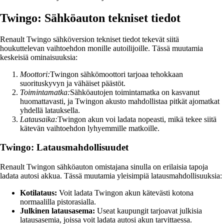
Twingo: Sähköauton tekniset tiedot
Renault Twingo sähköversion tekniset tiedot tekevät siitä
houkuttelevan vaihtoehdon monille autoilijoille. Tässä muutamia
keskeisiä ominaisuuksia:
Moottori:
Twingon sähkömoottori tarjoaa tehokkaan
suorituskyvyn ja vähäiset päästöt.
Toimintamatka:
Sähköautojen toimintamatka on kasvanut
huomattavasti, ja Twingon akusto mahdollistaa pitkät ajomatkat
yhdellä latauksella.
Latausaika:
Twingon akun voi ladata nopeasti, mikä tekee siitä
kätevän vaihtoehdon lyhyemmille matkoille.
Twingo: Latausmahdollisuudet
Renault Twingon sähköauton omistajana sinulla on erilaisia tapoja
ladata autosi akkua. Tässä muutamia yleisimpiä latausmahdollisuuksia:
Kotilataus:
Voit ladata Twingon akun kätevästi kotona
normaalilla pistorasialla.
Julkinen latausasema:
Useat kaupungit tarjoavat julkisia
latausasemia, joissa voit ladata autosi akun tarvittaessa.