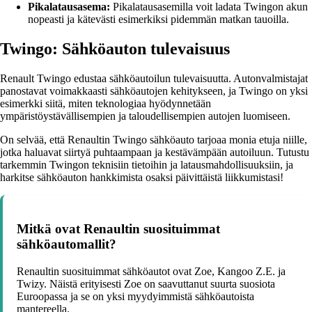
Pikalatausasema:
Pikalatausasemilla voit ladata Twingon akun
nopeasti ja kätevästi esimerkiksi pidemmän matkan tauoilla.
Twingo: Sähköauton tulevaisuus
Renault Twingo edustaa sähköautoilun tulevaisuutta. Autonvalmistajat
panostavat voimakkaasti sähköautojen kehitykseen, ja Twingo on yksi
esimerkki siitä, miten teknologiaa hyödynnetään
ympäristöystävällisempien ja taloudellisempien autojen luomiseen.
On selvää, että Renaultin Twingo sähköauto tarjoaa monia etuja niille,
jotka haluavat siirtyä puhtaampaan ja kestävämpään autoiluun. Tutustu
tarkemmin Twingon teknisiin tietoihin ja latausmahdollisuuksiin, ja
harkitse sähköauton hankkimista osaksi päivittäistä liikkumistasi!
Mitkä ovat Renaultin suosituimmat
sähköautomallit?
Renaultin suosituimmat sähköautot ovat Zoe, Kangoo Z.E. ja
Twizy. Näistä erityisesti Zoe on saavuttanut suurta suosiota
Euroopassa ja se on yksi myydyimmistä sähköautoista
mantereella.