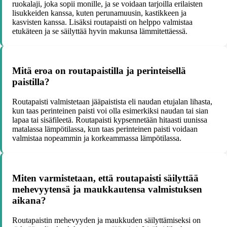
ruokalaji, joka sopii monille, ja se voidaan tarjoilla erilaisten
lisukkeiden kanssa, kuten perunamuusin, kastikkeen ja
kasvisten kanssa. Lisäksi routapaisti on helppo valmistaa
etukäteen ja se säilyttää hyvin makunsa lämmitettäessä.
Mitä eroa on routapaistilla ja perinteisellä
paistilla?
Routapaisti valmistetaan jääpaistista eli naudan etujalan lihasta,
kun taas perinteinen paisti voi olla esimerkiksi naudan tai sian
lapaa tai sisäfileetä. Routapaisti kypsennetään hitaasti uunissa
matalassa lämpötilassa, kun taas perinteinen paisti voidaan
valmistaa nopeammin ja korkeammassa lämpötilassa.
Miten varmistetaan, että routapaisti säilyttää
mehevyytensä ja maukkautensa valmistuksen
aikana?
Routapaistin mehevyyden ja maukkuden säilyttämiseksi on