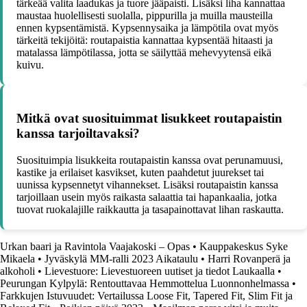
tärkeää valita laadukas ja tuore jääpaisti. Lisäksi liha kannattaa
maustaa huolellisesti suolalla, pippurilla ja muilla mausteilla
ennen kypsentämistä. Kypsennysaika ja lämpötila ovat myös
tärkeitä tekijöitä: routapaistia kannattaa kypsentää hitaasti ja
matalassa lämpötilassa, jotta se säilyttää mehevyytensä eikä
kuivu.
Mitkä ovat suosituimmat lisukkeet routapaistin
kanssa tarjoiltavaksi?
Suosituimpia lisukkeita routapaistin kanssa ovat perunamuusi,
kastike ja erilaiset kasvikset, kuten paahdetut juurekset tai
uunissa kypsennetyt vihannekset. Lisäksi routapaistin kanssa
tarjoillaan usein myös raikasta salaattia tai hapankaalia, jotka
tuovat ruokalajille raikkautta ja tasapainottavat lihan raskautta.
Urkan baari ja Ravintola Vaajakoski – Opas
•
Kauppakeskus Syke
Mikaela
•
Jyväskylä MM-ralli 2023 Aikataulu
•
Harri Rovanperä ja
alkoholi
•
Lievestuore: Lievestuoreen uutiset ja tiedot Laukaalla
•
Peurungan Kylpylä: Rentouttavaa Hemmottelua Luonnonhelmassa
•
Farkkujen Istuvuudet: Vertailussa Loose Fit, Tapered Fit, Slim Fit ja