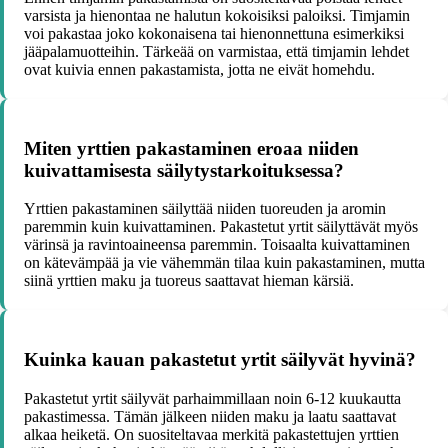
varsista ja hienontaa ne halutun kokoisiksi paloiksi. Timjamin
voi pakastaa joko kokonaisena tai hienonnettuna esimerkiksi
jääpalamuotteihin. Tärkeää on varmistaa, että timjamin lehdet
ovat kuivia ennen pakastamista, jotta ne eivät homehdu.
Miten yrttien pakastaminen eroaa niiden
kuivattamisesta säilytystarkoituksessa?
Yrttien pakastaminen säilyttää niiden tuoreuden ja aromin
paremmin kuin kuivattaminen. Pakastetut yrtit säilyttävät myös
värinsä ja ravintoaineensa paremmin. Toisaalta kuivattaminen
on kätevämpää ja vie vähemmän tilaa kuin pakastaminen, mutta
siinä yrttien maku ja tuoreus saattavat hieman kärsiä.
Kuinka kauan pakastetut yrtit säilyvät hyvinä?
Pakastetut yrtit säilyvät parhaimmillaan noin 6-12 kuukautta
pakastimessa. Tämän jälkeen niiden maku ja laatu saattavat
alkaa heiketä. On suositeltavaa merkitä pakastettujen yrttien