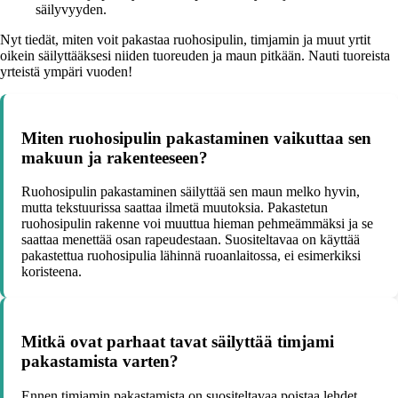
säilyvyyden.
Nyt tiedät, miten voit pakastaa ruohosipulin, timjamin ja muut yrtit
oikein säilyttääksesi niiden tuoreuden ja maun pitkään. Nauti tuoreista
yrteistä ympäri vuoden!
Miten ruohosipulin pakastaminen vaikuttaa sen
makuun ja rakenteeseen?
Ruohosipulin pakastaminen säilyttää sen maun melko hyvin,
mutta tekstuurissa saattaa ilmetä muutoksia. Pakastetun
ruohosipulin rakenne voi muuttua hieman pehmeämmäksi ja se
saattaa menettää osan rapeudestaan. Suositeltavaa on käyttää
pakastettua ruohosipulia lähinnä ruoanlaitossa, ei esimerkiksi
koristeena.
Mitkä ovat parhaat tavat säilyttää timjami
pakastamista varten?
Ennen timjamin pakastamista on suositeltavaa poistaa lehdet