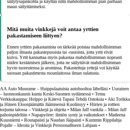
säilytysajankohta ja käyttää niitä mahdollisimman pian parhaan
maun säilyttämiseksi.
Mitä muita vinkkejä voit antaa yrttien
pakastamiseen liittyen?
Ennen yrttien pakastamista on tärkeää poistaa mahdollisimman
paljon ilmasta pakastepussista tai -rasioista, jotta yrtit eivät
kuivu. Yrtit kannattaa myös pakastaa mahdollisimman nopeasti
niiden keräämisen jälkeen, jotta ne säilyttävät mahdollisimman
hyvin tuoreutensa ja arominsa. Pakastettuja yrttejä voi käyttää
suoraan pakastimesta ruoanlaitossa ilman sulatusta.
AA Auto Muurame – Huippulaatuista autohuoltoa lähelläsi
•
Uurainen
– luonnonkaunis kunta Keski-Suomen sydämessä
•
Temu
Verkkokauppa: Helppo ja Kätevä Tapasi Tehdä Ostoksia
•
Aki Torikka
ja Hänen Eloonjäämättä Jäämisensä Kuolinsyy
•
Hiirien ja rottien
torjunta talossa – Vinkkejä ja ohjeita
•
Milan Jaff vankila – Milan Jaff
pahoinpideltiin
•
Napapyörre: ilmiön synty ja vaikutukset
•
Matleena
Kuusniemi
•
Routapaisti ja Naudan Jääpaisti
•
Kummin Rippilahja
Pojalle – Ideoita ja Vinkkejä Persoonalliseen Lahjaan
•