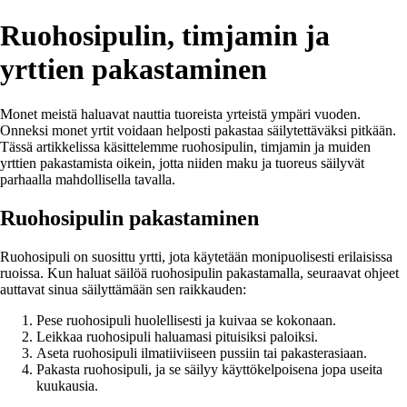
Ruohosipulin, timjamin ja
yrttien pakastaminen
Monet meistä haluavat nauttia tuoreista yrteistä ympäri vuoden.
Onneksi monet yrtit voidaan helposti pakastaa säilytettäväksi pitkään.
Tässä artikkelissa käsittelemme ruohosipulin, timjamin ja muiden
yrttien pakastamista oikein, jotta niiden maku ja tuoreus säilyvät
parhaalla mahdollisella tavalla.
Ruohosipulin pakastaminen
Ruohosipuli on suosittu yrtti, jota käytetään monipuolisesti erilaisissa
ruoissa. Kun haluat säilöä ruohosipulin pakastamalla, seuraavat ohjeet
auttavat sinua säilyttämään sen raikkauden:
Pese ruohosipuli huolellisesti ja kuivaa se kokonaan.
Leikkaa ruohosipuli haluamasi pituisiksi paloiksi.
Aseta ruohosipuli ilmatiiviiseen pussiin tai pakasterasiaan.
Pakasta ruohosipuli, ja se säilyy käyttökelpoisena jopa useita
kuukausia.