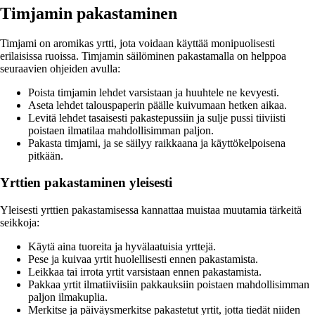
Timjamin pakastaminen
Timjami on aromikas yrtti, jota voidaan käyttää monipuolisesti
erilaisissa ruoissa. Timjamin säilöminen pakastamalla on helppoa
seuraavien ohjeiden avulla:
Poista timjamin lehdet varsistaan ja huuhtele ne kevyesti.
Aseta lehdet talouspaperin päälle kuivumaan hetken aikaa.
Levitä lehdet tasaisesti pakastepussiin ja sulje pussi tiiviisti
poistaen ilmatilaa mahdollisimman paljon.
Pakasta timjami, ja se säilyy raikkaana ja käyttökelpoisena
pitkään.
Yrttien pakastaminen yleisesti
Yleisesti yrttien pakastamisessa kannattaa muistaa muutamia tärkeitä
seikkoja:
Käytä aina tuoreita ja hyvälaatuisia yrttejä.
Pese ja kuivaa yrtit huolellisesti ennen pakastamista.
Leikkaa tai irrota yrtit varsistaan ennen pakastamista.
Pakkaa yrtit ilmatiiviisiin pakkauksiin poistaen mahdollisimman
paljon ilmakuplia.
Merkitse ja päiväysmerkitse pakastetut yrtit, jotta tiedät niiden