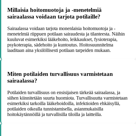
Millaisia hoitomuotoja ja -menetelmiä
sairaalassa voidaan tarjota potilaille?
Sairaalassa voidaan tarjota monenlaisia hoitomuotoja ja -
menetelmiä riippuen potilaan sairaudesta ja tilanteesta. Näihin
kuuluvat esimerkiksi lääkehoito, leikkaukset, fysioterapia,
psykoterapia, sädehoito ja kuntoutus. Hoitosuunnitelma
laaditaan aina yksilöllisesti potilaan tarpeiden mukaan.
Miten potilaiden turvallisuus varmistetaan
sairaalassa?
Potilaiden turvallisuus on ensisijaisen tärkeää sairaalassa, ja
siihen kiinnitetään suurta huomiota. Turvallisuutta varmistetaan
esimerkiksi tarkoilla lääkehoidoilla, infektioiden ehkäisyllä,
potilaiden oikealla tunnistamisella, asianmukaisilla
hoitokäytännöillä ja turvallisilla tiloilla ja laitteilla.