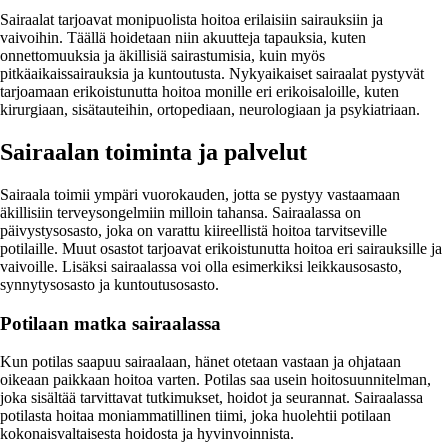
Sairaalat tarjoavat monipuolista hoitoa erilaisiin sairauksiin ja
vaivoihin. Täällä hoidetaan niin akuutteja tapauksia, kuten
onnettomuuksia ja äkillisiä sairastumisia, kuin myös
pitkäaikaissairauksia ja kuntoutusta. Nykyaikaiset sairaalat pystyvät
tarjoamaan erikoistunutta hoitoa monille eri erikoisaloille, kuten
kirurgiaan, sisätauteihin, ortopediaan, neurologiaan ja psykiatriaan.
Sairaalan toiminta ja palvelut
Sairaala toimii ympäri vuorokauden, jotta se pystyy vastaamaan
äkillisiin terveysongelmiin milloin tahansa. Sairaalassa on
päivystysosasto, joka on varattu kiireellistä hoitoa tarvitseville
potilaille. Muut osastot tarjoavat erikoistunutta hoitoa eri sairauksille ja
vaivoille. Lisäksi sairaalassa voi olla esimerkiksi leikkausosasto,
synnytysosasto ja kuntoutusosasto.
Potilaan matka sairaalassa
Kun potilas saapuu sairaalaan, hänet otetaan vastaan ja ohjataan
oikeaan paikkaan hoitoa varten. Potilas saa usein hoitosuunnitelman,
joka sisältää tarvittavat tutkimukset, hoidot ja seurannat. Sairaalassa
potilasta hoitaa moniammatillinen tiimi, joka huolehtii potilaan
kokonaisvaltaisesta hoidosta ja hyvinvoinnista.