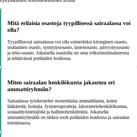
nykyaikaisten hoitomenetelmien avulla.
Mitä erilaisia osastoja tyypillisessä sairaalassa voi
olla?
Tyypillisessä sairaalassa voi olla esimerkiksi kirurginen osasto,
sisätautien osasto, synnytysosasto, lastenosasto, päivystysosasto
ja teho-osasto. Jokaisella osastolla on oma erikoistumisalueensa
ja tehtävänsä potilaiden hoidossa.
Miten sairaalan henkilökunta jakautuu eri
ammattiryhmiin?
Sairaalassa työskentelee monenlaisia ammattilaisia, kuten
lääkäreitä, hoitajia, fysioterapeutteja, laboratoriohenkilökuntaa,
sosiaalityöntekijöitä ja hallintohenkilöstöä. Jokaisella
ammattiryhmällä on tärkeä rooli potilaiden hoidossa ja sairaalan
toiminnassa.