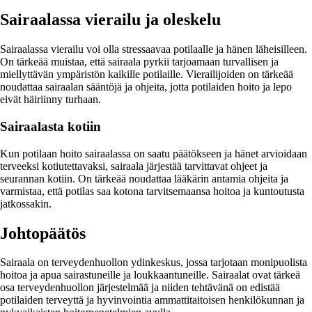
Sairaalassa vierailu ja oleskelu
Sairaalassa vierailu voi olla stressaavaa potilaalle ja hänen läheisilleen.
On tärkeää muistaa, että sairaala pyrkii tarjoamaan turvallisen ja
miellyttävän ympäristön kaikille potilaille. Vierailijoiden on tärkeää
noudattaa sairaalan sääntöjä ja ohjeita, jotta potilaiden hoito ja lepo
eivät häiriinny turhaan.
Sairaalasta kotiin
Kun potilaan hoito sairaalassa on saatu päätökseen ja hänet arvioidaan
terveeksi kotiutettavaksi, sairaala järjestää tarvittavat ohjeet ja
seurannan kotiin. On tärkeää noudattaa lääkärin antamia ohjeita ja
varmistaa, että potilas saa kotona tarvitsemaansa hoitoa ja kuntoutusta
jatkossakin.
Johtopäätös
Sairaala on terveydenhuollon ydinkeskus, jossa tarjotaan monipuolista
hoitoa ja apua sairastuneille ja loukkaantuneille. Sairaalat ovat tärkeä
osa terveydenhuollon järjestelmää ja niiden tehtävänä on edistää
potilaiden terveyttä ja hyvinvointia ammattitaitoisen henkilökunnan ja