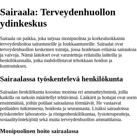
Sairaala: Terveydenhuollon
ydinkeskus
Sairaala on paikka, joka tarjoaa monipuolista ja korkealuokkaista
terveydenhoitoa sairastuneille ja loukkaantuneille. Sairaalat ovat
terveydenhuollon keskeinen toimija, jossa hoidetaan erilaisia sairauksia
ja vaivoja. Nämä laitokset ovat varustettuja erilaisilla laitteilla ja
henkilökunnalla, jotka mahdollistavat tehokkaan hoidon ja
kuntoutuksen.
Sairaalassa työskentelevä henkilökunta
Sairaalan henkilökunta koostuu monista eri ammattiryhmistä, joilla
kaikilla on tarkoin määritellyt tehtävänsä. Lääkärit ja hoitajat ovat usein
ensimmäisiä, joihin potilaat sairaalassa törmäävät. He vastaavat
potilaiden tutkimisesta, hoidosta ja seurannasta. Lisäksi sairaaloissa
työskentelee laboratorio- ja röntgenhenkilökuntaa, fysioterapeutteja,
sosiaalityöntekijöitä sekä muita terveydenhuollon ammattilaisia.
Monipuolinen hoito sairaalassa