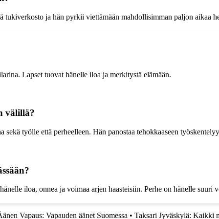
keä tukiverkosto ja hän pyrkii viettämään mahdollisimman paljon aikaa 
larina. Lapset tuovat hänelle iloa ja merkitystä elämään.
 välillä?
ikaa sekä työlle että perheelleen. Hän panostaa tehokkaaseen työskentely
ässään?
nelle iloa, onnea ja voimaa arjen haasteisiin. Perhe on hänelle suuri v
Äänen Vapaus: Vapauden äänet Suomessa
•
Taksari Jyväskylä: Kaikki mi