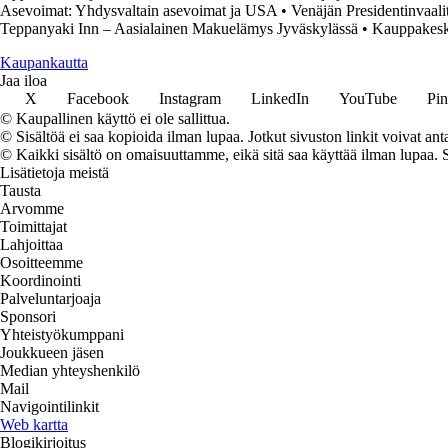
Asevoimat: Yhdysvaltain asevoimat ja USA
•
Venäjän Presidentinvaali
Teppanyaki Inn – Aasialainen Makuelämys Jyväskylässä
•
Kauppakesk
K
aupankautta
Jaa iloa
X
Facebook
Instagram
LinkedIn
YouTube
Pin
© Kaupallinen käyttö ei ole sallittua.
© Sisältöä ei saa kopioida ilman lupaa. Jotkut sivuston linkit voivat ant
© Kaikki sisältö on omaisuuttamme, eikä sitä saa käyttää ilman lupaa. 
Lisätietoja meistä
Tausta
Arvomme
Toimittajat
Lahjoittaa
Osoitteemme
Koordinointi
Palveluntarjoaja
Sponsori
Yhteistyökumppani
Joukkueen jäsen
Median yhteyshenkilö
Mail
Navigointilinkit
Web kartta
Blogikirjoitus