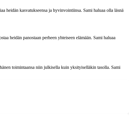
giaa heidän kasvatukseensa ja hyvinvointiinsa. Sami haluaa olla läsnä
vostaa heidän panostaan perheen yhteiseen elämään. Sami haluaa
nen toimintaansa niin julkisella kuin yksityiselläkin tasolla. Sami