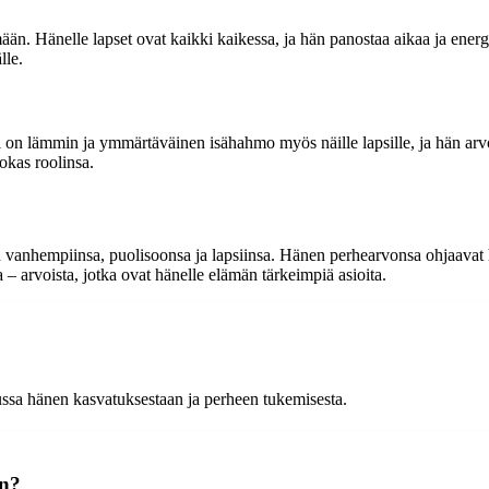
mään. Hänelle lapset ovat kaikki kaikessa, ja hän panostaa aikaa ja ener
lle.
 on lämmin ja ymmärtäväinen isähahmo myös näille lapsille, ja hän ar
okas roolinsa.
n vanhempiinsa, puolisoonsa ja lapsiinsa. Hänen perhearvonsa ohjaavat hä
 – arvoista, jotka ovat hänelle elämän tärkeimpiä asioita.
ussa hänen kasvatuksestaan ja perheen tukemisesta.
in?