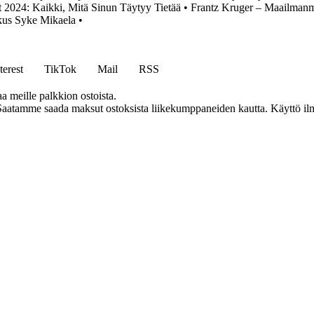
t 2024: Kaikki, Mitä Sinun Täytyy Tietää
•
Frantz Kruger – Maailmanm
us Syke Mikaela
•
terest
TikTok
Mail
RSS
aa meille palkkion ostoista.
Saatamme saada maksut ostoksista liikekumppaneiden kautta. Käyttö ilman