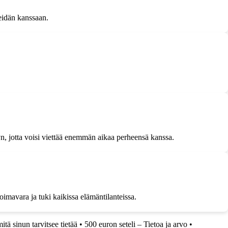
heidän kanssaan.
yn, jotta voisi viettää enemmän aikaa perheensä kanssa.
oimavara ja tuki kaikissa elämäntilanteissa.
tä sinun tarvitsee tietää
•
500 euron seteli – Tietoa ja arvo
•