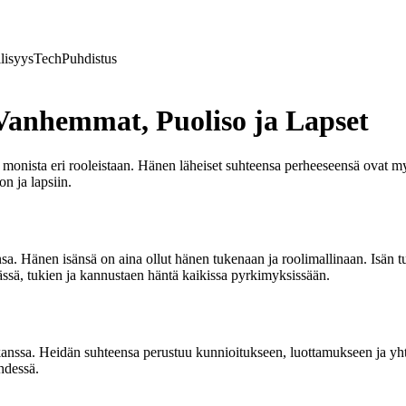
lisyys
Tech
Puhdistus
 Vanhemmat, Puoliso ja Lapset
si monista eri rooleistaan. Hänen läheiset suhteensa perheeseensä ovat 
n ja lapsiin.
a. Hänen isänsä on aina ollut hänen tukenaan ja roolimallinaan. Isän tu
ssä, tukien ja kannustaen häntä kaikissa pyrkimyksissään.
nssa. Heidän suhteensa perustuu kunnioitukseen, luottamukseen ja yhte
hdessä.