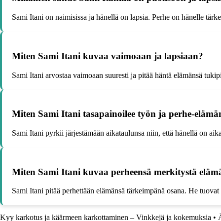
Sami Itani on naimisissa ja hänellä on lapsia. Perhe on hänelle tär
Miten Sami Itani kuvaa vaimoaan ja lapsiaan?
Sami Itani arvostaa vaimoaan suuresti ja pitää häntä elämänsä tukipi
Miten Sami Itani tasapainoilee työn ja perhe-elämän
Sami Itani pyrkii järjestämään aikataulunsa niin, että hänellä on a
Miten Sami Itani kuvaa perheensä merkitystä eläm
Sami Itani pitää perhettään elämänsä tärkeimpänä osana. He tuovat hä
Kyy karkotus ja käärmeen karkottaminen – Vinkkejä ja kokemuksia
•