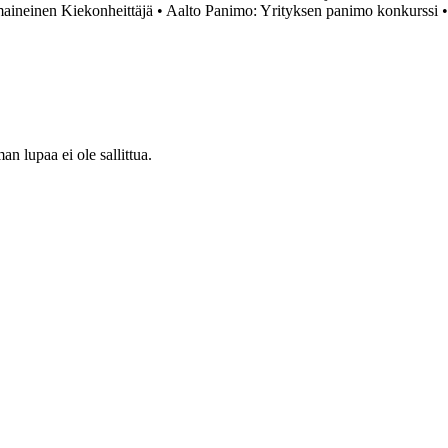
aineinen Kiekonheittäjä
•
Aalto Panimo: Yrityksen panimo konkurssi
•
 lupaa ei ole sallittua.