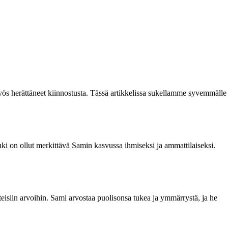
myös herättäneet kiinnostusta. Tässä artikkelissa sukellamme syvemmälle
ki on ollut merkittävä Samin kasvussa ihmiseksi ja ammattilaiseksi.
isiin arvoihin. Sami arvostaa puolisonsa tukea ja ymmärrystä, ja he