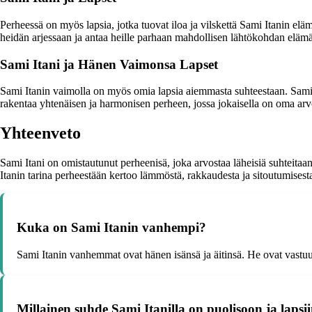
Perheessä on myös lapsia, jotka tuovat iloa ja vilskettä Sami Itanin elä
heidän arjessaan ja antaa heille parhaan mahdollisen lähtökohdan elämä
Sami Itani ja Hänen Vaimonsa Lapset
Sami Itanin vaimolla on myös omia lapsia aiemmasta suhteestaan. Sami
rakentaa yhtenäisen ja harmonisen perheen, jossa jokaisella on oma arv
Yhteenveto
Sami Itani on omistautunut perheenisä, joka arvostaa läheisiä suhteitaa
Itanin tarina perheestään kertoo lämmöstä, rakkaudesta ja sitoutumisesta
Kuka on Sami Itanin vanhempi?
Sami Itanin vanhemmat ovat hänen isänsä ja äitinsä. He ovat vastu
Millainen suhde Sami Itanilla on puolisoon ja lapsi