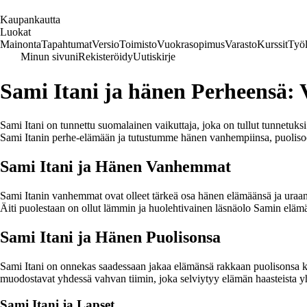
K
aupankautta
Luokat
Mainonta
Tapahtumat
Versio
Toimisto
Vuokrasopimus
Varasto
Kurssit
Työl
Minun sivuni
Rekisteröidy
Uutiskirje
Sami Itani ja hänen Perheensä:
Sami Itani on tunnettu suomalainen vaikuttaja, joka on tullut tunnetuk
Sami Itanin perhe-elämään ja tutustumme hänen vanhempiinsa, puolisoo
Sami Itani ja Hänen Vanhemmat
Sami Itanin vanhemmat ovat olleet tärkeä osa hänen elämäänsä ja uraans
Äiti puolestaan on ollut lämmin ja huolehtivainen läsnäolo Samin elämä
Sami Itani ja Hänen Puolisonsa
Sami Itani on onnekas saadessaan jakaa elämänsä rakkaan puolisonsa ka
muodostavat yhdessä vahvan tiimin, joka selviytyy elämän haasteista y
Sami Itani ja Lapset