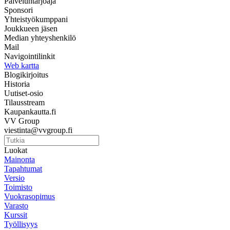
Palveluntarjoaja
Sponsori
Yhteistyökumppani
Joukkueen jäsen
Median yhteyshenkilö
Mail
Navigointilinkit
Web kartta
Blogikirjoitus
Historia
Uutiset-osio
Tilausstream
Kaupankautta.fi
VV Group
viestinta@vvgroup.fi
Luokat
Mainonta
Tapahtumat
Versio
Toimisto
Vuokrasopimus
Varasto
Kurssit
Työllisyys