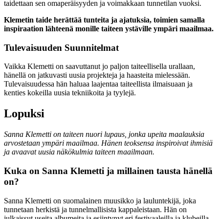
taidettaan sen omaperäisyyden ja voimakkaan tunnetilan vuoksi.
Klemetin taide herättää tunteita ja ajatuksia, toimien samalla
inspiraation lähteenä monille taiteen ystäville ympäri maailmaa.
Tulevaisuuden Suunnitelmat
Vaikka Klemetti on saavuttanut jo paljon taiteellisella urallaan,
hänellä on jatkuvasti uusia projekteja ja haasteita mielessään.
Tulevaisuudessa hän haluaa laajentaa taiteellista ilmaisuaan ja
kenties kokeilla uusia tekniikoita ja tyylejä.
Lopuksi
Sanna Klemetti on taiteen nuori lupaus, jonka upeita maalauksia
arvostetaan ympäri maailmaa. Hänen teoksensa inspiroivat ihmisiä
ja avaavat uusia näkökulmia taiteen maailmaan.
Kuka on Sanna Klemetti ja millainen tausta hänellä
on?
Sanna Klemetti on suomalainen muusikko ja lauluntekijä, joka
tunnetaan herkistä ja tunnelmallisista kappaleistaan. Hän on
julkaissut useita albumeita ja esiintynyt eri festivaaleilla ja klubeilla