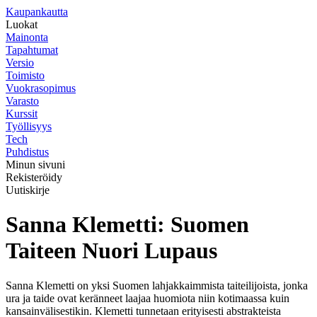
K
aupankautta
Luokat
Mainonta
Tapahtumat
Versio
Toimisto
Vuokrasopimus
Varasto
Kurssit
Työllisyys
Tech
Puhdistus
Minun sivuni
Rekisteröidy
Uutiskirje
Sanna Klemetti: Suomen
Taiteen Nuori Lupaus
Sanna Klemetti on yksi Suomen lahjakkaimmista taiteilijoista, jonka
ura ja taide ovat keränneet laajaa huomiota niin kotimaassa kuin
kansainvälisestikin. Klemetti tunnetaan erityisesti abstrakteista