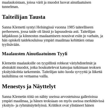
maalauksistaan, joissa värit ja muodot luovat ainutlaatuisen
tunnelman.
Taiteilijan Tausta
Sanna Klemetti syntyi Helsingissä vuonna 1985 taiteelliseen
perheeseen, jossa taide oli läsnä jo lapsuudesta asti. Taiteilijan
lahjakkuus ja kiinnostus maalaamiseen nousivat esiin jo varhain, ja
hän opiskeli taidekouluissa ympäri maailmaa kehittäen omaa
tyylisävään.
Maalausten Ainutlaatuinen Tyyli
Klemetin maalauksille on tyypillistä rohkeat väriyhdistelmät ja
abstraktit muodot, jotka houkuttelevat katsojaa tutkimaan teoksen
yksityiskohtia tarkemmin. Taiteilijan taito luoda syvyyttä ja liikettä
tauluihinsa on vertaansa vailla.
Menestys ja Näyttelyt
Sanna Klemetin töitä on nähty useissa arvostetuissa gallerioissa
ympäri maailmaa, ja hänen teoksiaan on myös useissa merkittävissä
yksityis- ja ryhmänäyttelyissä. Kriitikot ovat ylistäneet hänen