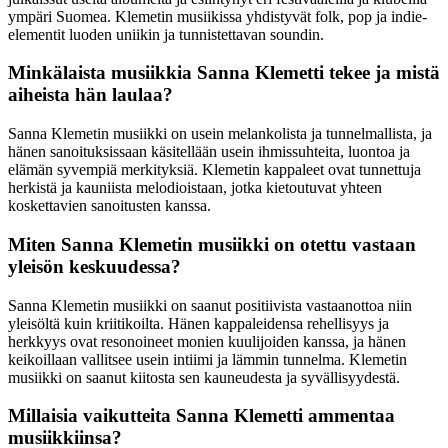
ympäri Suomea. Klemetin musiikissa yhdistyvät folk, pop ja indie-
elementit luoden uniikin ja tunnistettavan soundin.
Minkälaista musiikkia Sanna Klemetti tekee ja mistä
aiheista hän laulaa?
Sanna Klemetin musiikki on usein melankolista ja tunnelmallista, ja
hänen sanoituksissaan käsitellään usein ihmissuhteita, luontoa ja
elämän syvempiä merkityksiä. Klemetin kappaleet ovat tunnettuja
herkistä ja kauniista melodioistaan, jotka kietoutuvat yhteen
koskettavien sanoitusten kanssa.
Miten Sanna Klemetin musiikki on otettu vastaan
yleisön keskuudessa?
Sanna Klemetin musiikki on saanut positiivista vastaanottoa niin
yleisöltä kuin kriitikoilta. Hänen kappaleidensa rehellisyys ja
herkkyys ovat resonoineet monien kuulijoiden kanssa, ja hänen
keikoillaan vallitsee usein intiimi ja lämmin tunnelma. Klemetin
musiikki on saanut kiitosta sen kauneudesta ja syvällisyydestä.
Millaisia vaikutteita Sanna Klemetti ammentaa
musiikkiinsa?