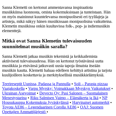
Sanna Klemetti on kertonut ammentavansa inspiraatiota
musiikkiinsa luonnosta, omista kokemuksistaan ja tunteistaan. Hän
on myös maininnut kuuntelevansa monipuolisesti eri tyylilajeja ja
artisteja, mikä näkyy hänen musiikissaan monipuolisina vaikutteina.
Klemetin musiikissa onkin kuultavissa folk-, pop- ja indiemusiikin
elementtejä.
Mitkä ovat Sanna Klemetin tulevaisuuden
suunnitelmat musiikin saralla?
Sanna Klemetti jatkaa musiikin tekemistä ja keikkailemista
aktiivisesti tulevaisuudessa. Hän on kertonut työstävänsä uutta
musiikkia ja etsivänsä jatkuvasti uusia tapoja ilmaista itseään
musiikin kautta. Klemetti haluaa edelleen kehittyä artistina ja tarjota
kuulijoilleen koskettavia ja merkityksellisiä musiikkielämyksiä.
Teerireseptit Uunissa, Padassa ja Pannulla
•
Soli – Parasta pizzaa
Vaajakoskella
•
Varpu Myrsky: Voimakkaan Myrskyn Vaikutukset
•
Ukrainan Asevoimat
•
Devecto Oy: Pasi Salonen – Suomalainen
Menestystarina
•
Riku Salmisen Vaimo – Elämäkerta ja Ikä
•
NP
Housukauppa Kokemuksia Jyväskylässä
•
Harvinaiset automerkit
•
Toyota AE86 – Legendaarinen Corolla AE86
•
OAJ: Suomen
Opettajien Ammattijärjestö
•