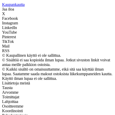
K
aupankautta
Jaa iloa
X
Facebook
Instagram
LinkedIn
YouTube
Pinterest
TikTok
Mail
RSS
© Kaupallinen käyttö ei ole sallittua.
© Sisältöä ei saa kopioida ilman lupaa. Jotkut sivuston linkit voivat
antaa meille palkkion ostoista.
© Kaikki sisältö on omaisuuttamme, eikä sitä saa käyttää ilman
lupaa. Saatamme saada maksut ostoksista liikekumppaneiden kautta.
Käyttö ilman lupaa ei ole sallittua.
Lisätietoja meistä
Tausta
Arvomme
Toimittajat
Lahjoittaa
Osoitteemme
Koordinointi