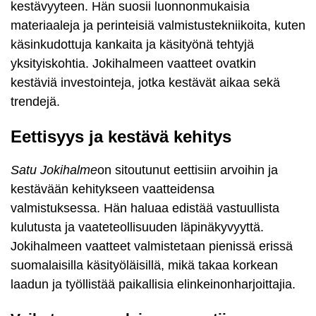
kestävyyteen. Hän suosii luonnonmukaisia
materiaaleja ja perinteisiä valmistustekniikoita, kuten
käsinkudottuja kankaita ja käsityönä tehtyjä
yksityiskohtia. Jokihalmeen vaatteet ovatkin
kestäviä investointeja, jotka kestävät aikaa sekä
trendejä.
Eettisyys ja kestävä kehitys
Satu Jokihalme
on sitoutunut eettisiin arvoihin ja
kestävään kehitykseen vaatteidensa
valmistuksessa. Hän haluaa edistää vastuullista
kulutusta ja vaateteollisuuden läpinäkyvyyttä.
Jokihalmeen vaatteet valmistetaan pienissä erissä
suomalaisilla käsityöläisillä, mikä takaa korkean
laadun ja työllistää paikallisia elinkeinonharjoittajia.