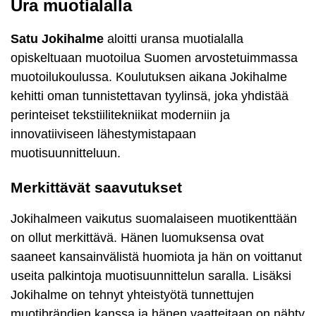
Ura muotialalla
Satu Jokihalme
aloitti uransa muotialalla
opiskeltuaan muotoilua Suomen arvostetuimmassa
muotoilukoulussa. Koulutuksen aikana Jokihalme
kehitti oman tunnistettavan tyylinsä, joka yhdistää
perinteiset tekstiilitekniikat moderniin ja
innovatiiviseen lähestymistapaan
muotisuunnitteluun.
Merkittävät saavutukset
Jokihalmeen vaikutus suomalaiseen muotikenttään
on ollut merkittävä. Hänen luomuksensa ovat
saaneet kansainvälistä huomiota ja hän on voittanut
useita palkintoja muotisuunnittelun saralla. Lisäksi
Jokihalme on tehnyt yhteistyötä tunnettujen
muotibrändien kanssa ja hänen vaatteitaan on nähty