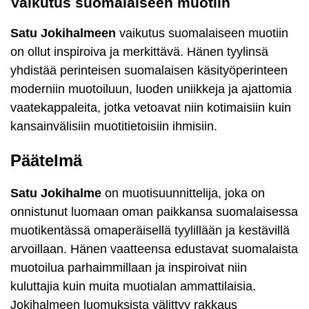
Vaikutus suomalaiseen muotiin
Satu Jokihalmeen
vaikutus suomalaiseen muotiin
on ollut inspiroiva ja merkittävä. Hänen tyylinsä
yhdistää perinteisen suomalaisen käsityöperinteen
moderniin muotoiluun, luoden uniikkeja ja ajattomia
vaatekappaleita, jotka vetoavat niin kotimaisiin kuin
kansainvälisiin muotitietoisiin ihmisiin.
Päätelmä
Satu Jokihalme
on muotisuunnittelija, joka on
onnistunut luomaan oman paikkansa suomalaisessa
muotikentässä omaperäisellä tyylillään ja kestävillä
arvoillaan. Hänen vaatteensa edustavat suomalaista
muotoilua parhaimmillaan ja inspiroivat niin
kuluttajia kuin muita muotialan ammattilaisia.
Jokihalmeen luomuksista välittyy rakkaus