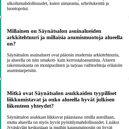
ulkoilumahdollisuudet, kuten uimaranta, urheilukenttä ja
luontopolut.
Millainen on Säynätsalon asuinalueiden
arkkitehtuuri ja millaisia asumismuotoja alueella
on?
Säynätsalon asuinalueet ovat pääosin modernia arkkitehtuuria,
ja alueella on niin omakoti- kuin kerrostaloasumista. Alueen
rakennuskanta on monipuolinen ja tarjoaa vaihtoehtoja erilaisiin
asumistarpeisiin.
Mitkä ovat Säynätsalon asukkaiden tyypilliset
liikkumistavat ja onko alueella hyvät julkisen
liikenteen yhteydet?
Säynätsalon asukkaat liikkuvat pääasiassa omilla autoillaan,
mutta alueella on myös hyvät pyöräilymahdollisuudet. Lisäksi
Jyväskylän keskustaan ja muihin kaupunginosiin on hyvät