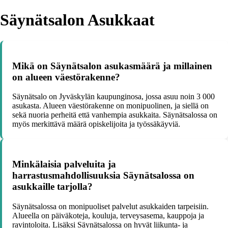
Säynätsalon Asukkaat
Mikä on Säynätsalon asukasmäärä ja millainen
on alueen väestörakenne?
Säynätsalo on Jyväskylän kaupunginosa, jossa asuu noin 3 000
asukasta. Alueen väestörakenne on monipuolinen, ja siellä on
sekä nuoria perheitä että vanhempia asukkaita. Säynätsalossa on
myös merkittävä määrä opiskelijoita ja työssäkäyviä.
Minkälaisia palveluita ja
harrastusmahdollisuuksia Säynätsalossa on
asukkaille tarjolla?
Säynätsalossa on monipuoliset palvelut asukkaiden tarpeisiin.
Alueella on päiväkoteja, kouluja, terveysasema, kauppoja ja
ravintoloita. Lisäksi Säynätsalossa on hyvät liikunta- ja