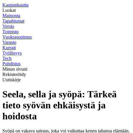
K
aupankautta
Luokat
Mainonta
Tapahtumat
Versio
Toimisto
Vuokrasopimus
Varasto
Kurssit
Työllisyys
Tech
Puhdistus
Minun sivuni
Rekisteröidy
Uutiskirje
Seela, sella ja syöpä: Tärkeä
tieto syövän ehkäisystä ja
hoidosta
Syöpä on vakava sairaus, joka voi vaikuttaa kenen tahansa elämään.