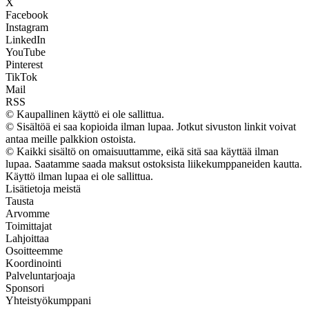
X
Facebook
Instagram
LinkedIn
YouTube
Pinterest
TikTok
Mail
RSS
© Kaupallinen käyttö ei ole sallittua.
© Sisältöä ei saa kopioida ilman lupaa. Jotkut sivuston linkit voivat
antaa meille palkkion ostoista.
© Kaikki sisältö on omaisuuttamme, eikä sitä saa käyttää ilman
lupaa. Saatamme saada maksut ostoksista liikekumppaneiden kautta.
Käyttö ilman lupaa ei ole sallittua.
Lisätietoja meistä
Tausta
Arvomme
Toimittajat
Lahjoittaa
Osoitteemme
Koordinointi
Palveluntarjoaja
Sponsori
Yhteistyökumppani