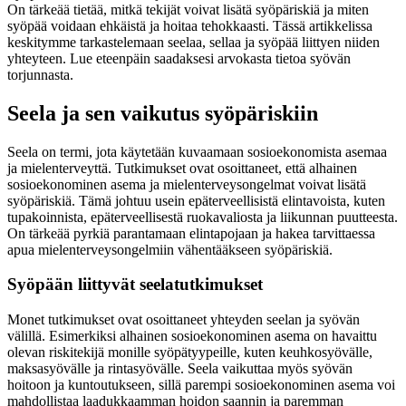
On tärkeää tietää, mitkä tekijät voivat lisätä syöpäriskiä ja miten
syöpää voidaan ehkäistä ja hoitaa tehokkaasti. Tässä artikkelissa
keskitymme tarkastelemaan seelaa, sellaa ja syöpää liittyen niiden
yhteyteen. Lue eteenpäin saadaksesi arvokasta tietoa syövän
torjunnasta.
Seela ja sen vaikutus syöpäriskiin
Seela on termi, jota käytetään kuvaamaan sosioekonomista asemaa
ja mielenterveyttä. Tutkimukset ovat osoittaneet, että alhainen
sosioekonominen asema ja mielenterveysongelmat voivat lisätä
syöpäriskiä. Tämä johtuu usein epäterveellisistä elintavoista, kuten
tupakoinnista, epäterveellisestä ruokavaliosta ja liikunnan puutteesta.
On tärkeää pyrkiä parantamaan elintapojaan ja hakea tarvittaessa
apua mielenterveysongelmiin vähentääkseen syöpäriskiä.
Syöpään liittyvät seelatutkimukset
Monet tutkimukset ovat osoittaneet yhteyden seelan ja syövän
välillä. Esimerkiksi alhainen sosioekonominen asema on havaittu
olevan riskitekijä monille syöpätyypeille, kuten keuhkosyövälle,
maksasyövälle ja rintasyövälle. Seela vaikuttaa myös syövän
hoitoon ja kuntoutukseen, sillä parempi sosioekonominen asema voi
mahdollistaa laadukkaamman hoidon saannin ja paremman