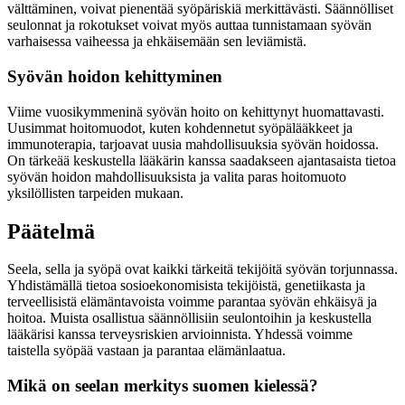
välttäminen, voivat pienentää syöpäriskiä merkittävästi. Säännölliset
seulonnat ja rokotukset voivat myös auttaa tunnistamaan syövän
varhaisessa vaiheessa ja ehkäisemään sen leviämistä.
Syövän hoidon kehittyminen
Viime vuosikymmeninä syövän hoito on kehittynyt huomattavasti.
Uusimmat hoitomuodot, kuten kohdennetut syöpälääkkeet ja
immunoterapia, tarjoavat uusia mahdollisuuksia syövän hoidossa.
On tärkeää keskustella lääkärin kanssa saadakseen ajantasaista tietoa
syövän hoidon mahdollisuuksista ja valita paras hoitomuoto
yksilöllisten tarpeiden mukaan.
Päätelmä
Seela, sella ja syöpä ovat kaikki tärkeitä tekijöitä syövän torjunnassa.
Yhdistämällä tietoa sosioekonomisista tekijöistä, genetiikasta ja
terveellisistä elämäntavoista voimme parantaa syövän ehkäisyä ja
hoitoa. Muista osallistua säännöllisiin seulontoihin ja keskustella
lääkärisi kanssa terveysriskien arvioinnista. Yhdessä voimme
taistella syöpää vastaan ja parantaa elämänlaatua.
Mikä on seelan merkitys suomen kielessä?