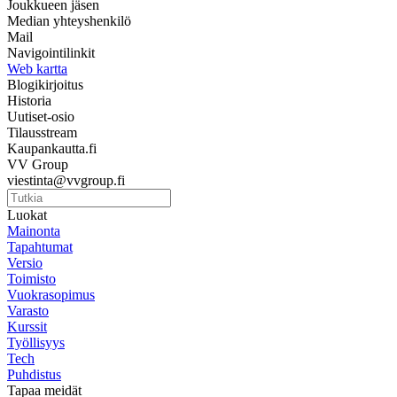
Joukkueen jäsen
Median yhteyshenkilö
Mail
Navigointilinkit
Web kartta
Blogikirjoitus
Historia
Uutiset-osio
Tilausstream
Kaupankautta.fi
VV Group
viestinta@vvgroup.fi
Luokat
Mainonta
Tapahtumat
Versio
Toimisto
Vuokrasopimus
Varasto
Kurssit
Työllisyys
Tech
Puhdistus
Tapaa meidät