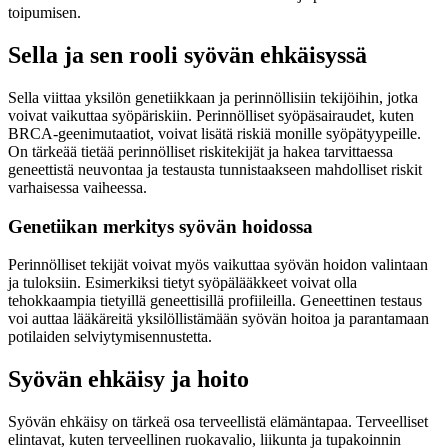
toipumisen.
Sella ja sen rooli syövän ehkäisyssä
Sella viittaa yksilön genetiikkaan ja perinnöllisiin tekijöihin, jotka
voivat vaikuttaa syöpäriskiin. Perinnölliset syöpäsairaudet, kuten
BRCA-geenimutaatiot, voivat lisätä riskiä monille syöpätyypeille.
On tärkeää tietää perinnölliset riskitekijät ja hakea tarvittaessa
geneettistä neuvontaa ja testausta tunnistaakseen mahdolliset riskit
varhaisessa vaiheessa.
Genetiikan merkitys syövän hoidossa
Perinnölliset tekijät voivat myös vaikuttaa syövän hoidon valintaan
ja tuloksiin. Esimerkiksi tietyt syöpälääkkeet voivat olla
tehokkaampia tietyillä geneettisillä profiileilla. Geneettinen testaus
voi auttaa lääkäreitä yksilöllistämään syövän hoitoa ja parantamaan
potilaiden selviytymisennustetta.
Syövän ehkäisy ja hoito
Syövän ehkäisy on tärkeä osa terveellistä elämäntapaa. Terveelliset
elintavat, kuten terveellinen ruokavalio, liikunta ja tupakoinnin