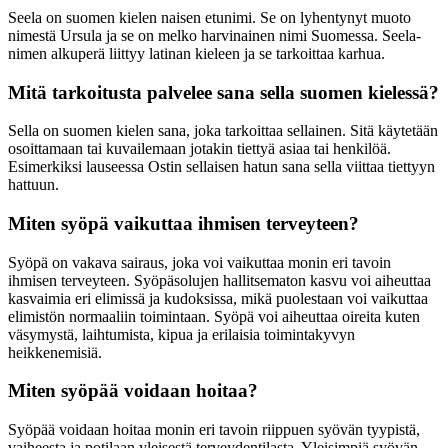
Seela on suomen kielen naisen etunimi. Se on lyhentynyt muoto
nimestä Ursula ja se on melko harvinainen nimi Suomessa. Seela-
nimen alkuperä liittyy latinan kieleen ja se tarkoittaa karhua.
Mitä tarkoitusta palvelee sana sella suomen kielessä?
Sella on suomen kielen sana, joka tarkoittaa sellainen. Sitä käytetään
osoittamaan tai kuvailemaan jotakin tiettyä asiaa tai henkilöä.
Esimerkiksi lauseessa Ostin sellaisen hatun sana sella viittaa tiettyyn
hattuun.
Miten syöpä vaikuttaa ihmisen terveyteen?
Syöpä on vakava sairaus, joka voi vaikuttaa monin eri tavoin
ihmisen terveyteen. Syöpäsolujen hallitsematon kasvu voi aiheuttaa
kasvaimia eri elimissä ja kudoksissa, mikä puolestaan voi vaikuttaa
elimistön normaaliin toimintaan. Syöpä voi aiheuttaa oireita kuten
väsymystä, laihtumista, kipua ja erilaisia toimintakyvyn
heikkenemisiä.
Miten syöpää voidaan hoitaa?
Syöpää voidaan hoitaa monin eri tavoin riippuen syövän tyypistä,
vaiheesta ja potilaan yleisestä terveydentilasta. Yleisimpiä syövän