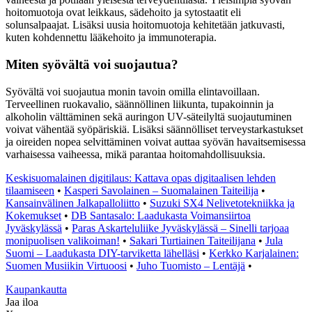
hoitomuotoja ovat leikkaus, sädehoito ja sytostaatit eli
solunsalpaajat. Lisäksi uusia hoitomuotoja kehitetään jatkuvasti,
kuten kohdennettu lääkehoito ja immunoterapia.
Miten syövältä voi suojautua?
Syövältä voi suojautua monin tavoin omilla elintavoillaan.
Terveellinen ruokavalio, säännöllinen liikunta, tupakoinnin ja
alkoholin välttäminen sekä auringon UV-säteilyltä suojautuminen
voivat vähentää syöpäriskiä. Lisäksi säännölliset terveystarkastukset
ja oireiden nopea selvittäminen voivat auttaa syövän havaitsemisessa
varhaisessa vaiheessa, mikä parantaa hoitomahdollisuuksia.
Keskisuomalainen digitilaus: Kattava opas digitaalisen lehden
tilaamiseen
•
Kasperi Savolainen – Suomalainen Taiteilija
•
Kansainvälinen Jalkapalloliitto
•
Suzuki SX4 Nelivetotekniikka ja
Kokemukset
•
DB Santasalo: Laadukasta Voimansiirtoa
Jyväskylässä
•
Paras Askarteluliike Jyväskylässä – Sinelli tarjoaa
monipuolisen valikoiman!
•
Sakari Turtiainen Taiteilijana
•
Jula
Suomi – Laadukasta DIY-tarviketta lähelläsi
•
Kerkko Karjalainen:
Suomen Musiikin Virtuoosi
•
Juho Tuomisto – Lentäjä
•
K
aupankautta
Jaa iloa