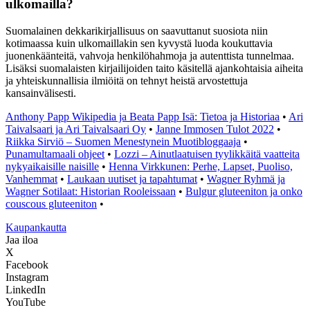
ulkomailla?
Suomalainen dekkarikirjallisuus on saavuttanut suosiota niin
kotimaassa kuin ulkomaillakin sen kyvystä luoda koukuttavia
juonenkäänteitä, vahvoja henkilöhahmoja ja autenttista tunnelmaa.
Lisäksi suomalaisten kirjailijoiden taito käsitellä ajankohtaisia aiheita
ja yhteiskunnallisia ilmiöitä on tehnyt heistä arvostettuja
kansainvälisesti.
Anthony Papp Wikipedia ja Beata Papp Isä: Tietoa ja Historiaa
•
Ari
Taivalsaari ja Ari Taivalsaari Oy
•
Janne Immosen Tulot 2022
•
Riikka Sirviö – Suomen Menestynein Muotibloggaaja
•
Punamultamaali ohjeet
•
Lozzi – Ainutlaatuisen tyylikkäitä vaatteita
nykyaikaisille naisille
•
Henna Virkkunen: Perhe, Lapset, Puoliso,
Vanhemmat
•
Laukaan uutiset ja tapahtumat
•
Wagner Ryhmä ja
Wagner Sotilaat: Historian Rooleissaan
•
Bulgur gluteeniton ja onko
couscous gluteeniton
•
K
aupankautta
Jaa iloa
X
Facebook
Instagram
LinkedIn
YouTube