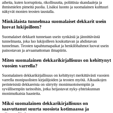
aiheita, kuten korruptiota, rikollisuutta, poliittisia skandaaleja ja
ihmismielen pimeitä puolia. Lisäksi luonto ja suomalainen kulttuuri
näkyvät monien teosten taustalla.
Minkälaista tunnelmaa suomalaiset dekkarit usein
luovat lukijoilleen?
Suomalaiset dekkarit tunnetaan usein synkästä ja jännittävästä
tunnelmasta, joka luo lukijoilleen koukuttavan ja ahdistavan
tunnelman. Teosten tapahtumapaikat ja henkilöhahmot luovat usein
painostavan ja arvaamattoman ilmapiirin.
Miten suomalainen dekkarikirjallisuus on kehittynyt
vuosien varrella?
Suomalainen dekkarikirjallisuus on kehittynyt merkittävästi vuosien
varrella monipuolisten kirjailijoiden ja teosten myötä. Alkuaikojen
perinteisistä dekkareista on siirrytty monimuotoisempiin ja
syvällisempiin tarinoihin, jotka heijastavat nyky-yhteiskunnan
monimutkaisia haasteita.
Miksi suomalainen dekkarikirjallisuus on
saavuttanut suurta suosiota kotimaassa ja