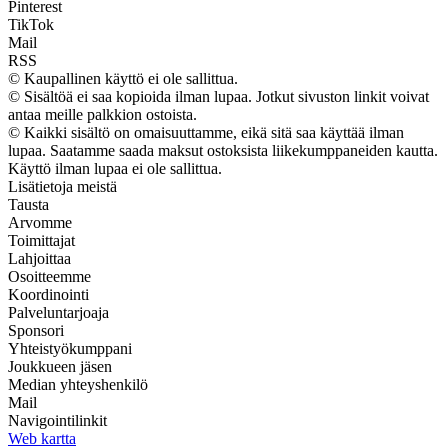
Pinterest
TikTok
Mail
RSS
© Kaupallinen käyttö ei ole sallittua.
© Sisältöä ei saa kopioida ilman lupaa. Jotkut sivuston linkit voivat
antaa meille palkkion ostoista.
© Kaikki sisältö on omaisuuttamme, eikä sitä saa käyttää ilman
lupaa. Saatamme saada maksut ostoksista liikekumppaneiden kautta.
Käyttö ilman lupaa ei ole sallittua.
Lisätietoja meistä
Tausta
Arvomme
Toimittajat
Lahjoittaa
Osoitteemme
Koordinointi
Palveluntarjoaja
Sponsori
Yhteistyökumppani
Joukkueen jäsen
Median yhteyshenkilö
Mail
Navigointilinkit
Web kartta