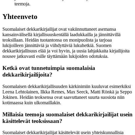
teemoja.
Yhteenveto
Suomalaiset dekkarikirjailijat ovat vakiinnuttaneet asemansa
kansainvälisellä kirjallisuuskentällä laadukkailla ja jännittävillä
teoksillaan. Heidän tuotantonsa on monipuolista ja tarjoaa
lukijoilleen jännittäviä ja viihdyttäviä lukuhetkiä. Suomen
dekkarikirjallisuus elää ja voi hyvin, ja uusia lahjakkaita kirjailijoita
nousee jatkuvasti esille täyttämään lukijoiden odotuksia.
Ketkä ovat tunnetuimpia suomalaisia
dekkarikirjailijoita?
Suomalaisen dekkarikirjallisuuden kärkinimiin kuuluvat esimerkiksi
Leena Lehtolainen, Ilkka Remes, Max Seeck, Matti Rönkä ja Seppo
Jokinen. Heidän teoksensa ovat saavuttaneet suurta suosiota niin
kotimaassa kuin ulkomaillakin.
Millaisia teemoja suomalaiset dekkarikirjailijat usein
käsittelevät teoksissaan?
Suomalaiset dekkarikirjailijat käsittelevät usein yhteiskunnallisia