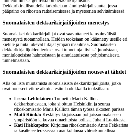
tunnetuimmista genreistä on dekkarikirjallisuus.
Dekkarikirjallisuudella tarkoitetaan jännityskirjallisuutta, jossa
pääpaino on rikosten ratkaisemisessa ja mysteerien selvittämisessä.
Suomalaisten dekkarikirjailijoiden menestys
Suomalaiset dekkarikirjailijat ovat saavuttaneet kansainvälistä
menestystä tuotannollaan. Heidän teoksiaan on käännetty useille eri
kielille ja niitä lukevat lukijat ympäri maailmaa. Suomalaisten
dekkarikirjailijoiden teokset ovat tunnettuja tiiviistä juonistaan,
moniulotteisista hahmoistaan ja ainutlaatuisesta pohjoismaisesta
tunnelmastaan.
Suomalaisten dekkarikirjailijoiden nousevat tähdet
Alla on lista muutamista suomalaisista dekkarikirjailijoista, jotka
ovat nousseet viime aikoina esiin laadukkailla teoksillaan:
Leena Lehtolainen:
Tunnettu Maria Kallio -
dekkarisarjastaan, joka sijoittuu Helsinkiin ja seuraa
rikoskomisario Maria Kalliota tämän työssä rikosten parissa.
Matti Rönkä:
Keskittyy kirjoissaan pohjoissuomalaiseen
ympäristöön ja kuvaa omaehtoista poliisia Juhani Luokkasta.
Kati Hiekkapelto:
Kirjoittaa rikoskomisario Anne Fekkarista
ja käsittelee teoksissaan ajankohtaisia yhteiskunnallisia