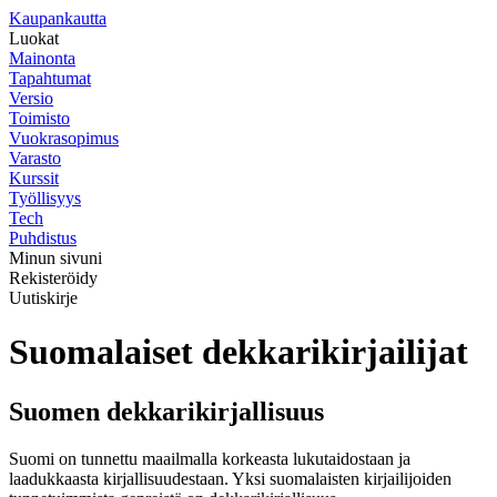
K
aupankautta
Luokat
Mainonta
Tapahtumat
Versio
Toimisto
Vuokrasopimus
Varasto
Kurssit
Työllisyys
Tech
Puhdistus
Minun sivuni
Rekisteröidy
Uutiskirje
Suomalaiset dekkarikirjailijat
Suomen dekkarikirjallisuus
Suomi on tunnettu maailmalla korkeasta lukutaidostaan ja
laadukkaasta kirjallisuudestaan. Yksi suomalaisten kirjailijoiden