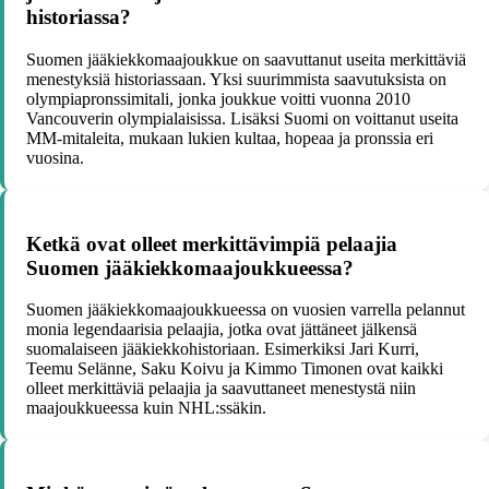
historiassa?
Suomen jääkiekkomaajoukkue on saavuttanut useita merkittäviä
menestyksiä historiassaan. Yksi suurimmista saavutuksista on
olympiapronssimitali, jonka joukkue voitti vuonna 2010
Vancouverin olympialaisissa. Lisäksi Suomi on voittanut useita
MM-mitaleita, mukaan lukien kultaa, hopeaa ja pronssia eri
vuosina.
Ketkä ovat olleet merkittävimpiä pelaajia
Suomen jääkiekkomaajoukkueessa?
Suomen jääkiekkomaajoukkueessa on vuosien varrella pelannut
monia legendaarisia pelaajia, jotka ovat jättäneet jälkensä
suomalaiseen jääkiekkohistoriaan. Esimerkiksi Jari Kurri,
Teemu Selänne, Saku Koivu ja Kimmo Timonen ovat kaikki
olleet merkittäviä pelaajia ja saavuttaneet menestystä niin
maajoukkueessa kuin NHL:ssäkin.