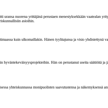
i uransa nuorena yrittäjänä perustaen menestyksekkään vaatealan yrity
iskunnallisiin asioihin.
imaassa kuin ulkomaillakin. Hänen tyylitajunsa ja visio yhdistettynä vas
isiin hyväntekeväisyysprojekteihin. Hän on perustanut useita säätiöitä j
sessa yhteiskunnassa monipuolisten saavutustensa ja näkemyksensä ansi