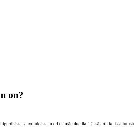
än on?
ipuolisista saavutuksistaan eri elämänalueilla. Tässä artikkelissa tutu