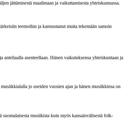
äljen jättämisestä maailmaan ja vaikuttamisesta yhteiskunnassa.
a tärkeisiin teemoihin ja kannustanut muita tekemään samoin
a anteliaalla asenteellaan. Hänen vaikutuksensa yhteiskuntaan ja
 musiikkialalla jo useiden vuosien ajan ja hänen musiikkinsa on
tä suomalaisesta musiikista kuin myös kansainvälisestä folk-