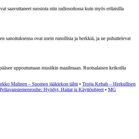
 saavuttaneet suosiota niin radiosoitossa kuin myös erilaisilla
n sanoituksensa ovat usein runollisia ja herkkiä, ja ne puhuttelevat
sö pääsee uppoutumaan musiikin maailmaan. Ruotsalaisen keikoilla
arkko Malinen – Suomen jääkiekon tähti
•
Troija Kebab – Herkullisen
Pellavansiemenrouhe: Hyödyt, Haitat ja Käyttöohjeet
•
MG