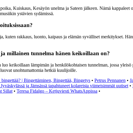
oika, Kuiskaus, Kesäyön unelma ja Sateen jälkeen. Nämä kappaleet ovat
 musiikin ystävien sydämissä.
noituksissaan?
a, kuten rakkaus, luonto, kaipaus ja elämän syvälliset merkitykset. Häne
 ja millainen tunnelma hänen keikoillaan on?
än luo keikoillaan lämpimän ja henkilökohtaisen tunnelman, jossa ylei
 luovat unohtumattomia hetkiä kuulijoille.
a bingettää? | Bingettäminen, Bingettää, Bingetys
•
Petrus Pennanen
•
J
väskylässä ja Jämsässä tapahtuneet kolareista viimeisimmät uutiset
•
 Sillat
•
Teresa Fidalgo – Ketjuviesti WhatsAppissa
•