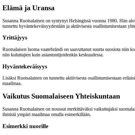
Elämä ja Uransa
Susanna Ruotsalainen on syntynyt Helsingissä vuonna 1980. Hän aloitt
tunnettu hyväntekeväisyydestään ja aktiivisesta osallistumisestaan yhte
Yrittäjyys
Ruotsalaisen luoma vaatebrändi on saavuttanut suurta suosiota niin kot
niin kuluttajien kuin asiantuntijoidenkin keskuudessa.
Hyväntekeväisyys
Lisäksi Ruotsalainen on tunnettu aktiivisesta osallistumisestaan erila
maailmaa.
Vaikutus Suomalaiseen Yhteiskuntaan
Susanna Ruotsalainen on noussut merkittäväksi vaikuttajaksi suomalai
ihmisiä ympäri maailmaa omalla esimerkillään.
Esimerkki nuorille