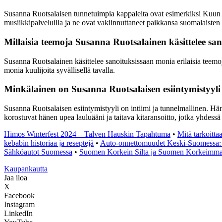
Susanna Ruotsalaisen tunnetuimpia kappaleita ovat esimerkiksi Kuun p
musiikkipalveluilla ja ne ovat vakiinnuttaneet paikkansa suomalaisten
Millaisia teemoja Susanna Ruotsalainen käsittelee sa
Susanna Ruotsalainen käsittelee sanoituksissaan monia erilaisia teemoj
monia kuulijoita syvällisellä tavalla.
Minkälainen on Susanna Ruotsalaisen esiintymistyyli
Susanna Ruotsalaisen esiintymistyyli on intiimi ja tunnelmallinen. H
korostuvat hänen upea lauluääni ja taitava kitaransoitto, jotka yhdessä
Himos Winterfest 2024 – Talven Hauskin Tapahtuma
•
Mitä tarkoitta
kebabin historiaa ja reseptejä
•
Auto-onnettomuudet Keski-Suomessa: Jy
Sähköautot Suomessa
•
Suomen Korkein Silta ja Suomen Korkeimmat
K
aupankautta
Jaa iloa
X
Facebook
Instagram
LinkedIn