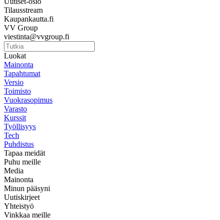
Uutiset-osio
Tilausstream
Kaupankautta.fi
VV Group
viestinta@vvgroup.fi
Luokat
Mainonta
Tapahtumat
Versio
Toimisto
Vuokrasopimus
Varasto
Kurssit
Työllisyys
Tech
Puhdistus
Tapaa meidät
Puhu meille
Media
Mainonta
Minun pääsyni
Uutiskirjeet
Yhteistyö
Vinkkaa meille