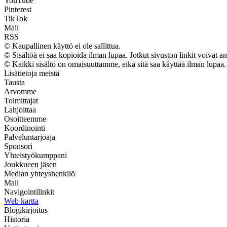
YouTube
Pinterest
TikTok
Mail
RSS
© Kaupallinen käyttö ei ole sallittua.
© Sisältöä ei saa kopioida ilman lupaa. Jotkut sivuston linkit voivat an
© Kaikki sisältö on omaisuuttamme, eikä sitä saa käyttää ilman lupaa.
Lisätietoja meistä
Tausta
Arvomme
Toimittajat
Lahjoittaa
Osoitteemme
Koordinointi
Palveluntarjoaja
Sponsori
Yhteistyökumppani
Joukkueen jäsen
Median yhteyshenkilö
Mail
Navigointilinkit
Web kartta
Blogikirjoitus
Historia