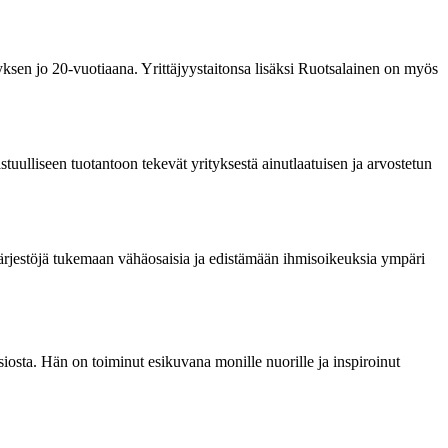
ksen jo 20-vuotiaana. Yrittäjyystaitonsa lisäksi Ruotsalainen on myös
tuulliseen tuotantoon tekevät yrityksestä ainutlaatuisen ja arvostetun
a järjestöjä tukemaan vähäosaisia ja edistämään ihmisoikeuksia ympäri
osta. Hän on toiminut esikuvana monille nuorille ja inspiroinut