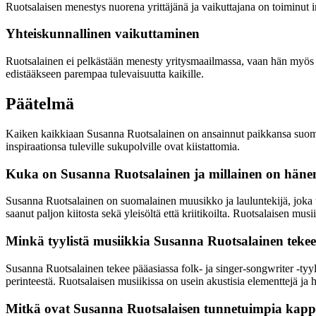
Ruotsalaisen menestys nuorena yrittäjänä ja vaikuttajana on toiminut 
Yhteiskunnallinen vaikuttaminen
Ruotsalainen ei pelkästään menesty yritysmaailmassa, vaan hän myös ak
edistääkseen parempaa tulevaisuutta kaikille.
Päätelmä
Kaiken kaikkiaan Susanna Ruotsalainen on ansainnut paikkansa suomala
inspiraationsa tuleville sukupolville ovat kiistattomia.
Kuka on Susanna Ruotsalainen ja millainen on häne
Susanna Ruotsalainen on suomalainen muusikko ja lauluntekijä, joka tu
saanut paljon kiitosta sekä yleisöltä että kriitikoilta. Ruotsalaisen musi
Minkä tyylistä musiikkia Susanna Ruotsalainen teke
Susanna Ruotsalainen tekee pääasiassa folk- ja singer-songwriter -tyyl
perinteestä. Ruotsalaisen musiikissa on usein akustisia elementtejä ja 
Mitkä ovat Susanna Ruotsalaisen tunnetuimpia kapp