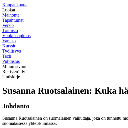
K
aupankautta
Luokat
Mainonta
Tapahtumat
Versio
Toimisto
Vuokrasopimus
Varasto
Kurssit
Työllisyys
Tech
Puhdistus
Minun sivuni
Rekisteröidy
Uutiskirje
Susanna Ruotsalainen: Kuka h
Johdanto
Susanna Ruotsalainen on suomalainen vaikuttaja, joka on tunnettu mon
suomalaisessa yhteiskunnassa.