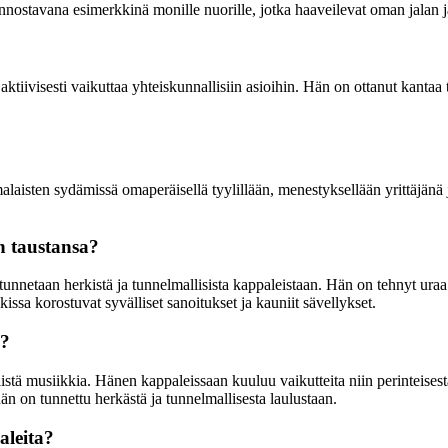
innostavana esimerkkinä monille nuorille, jotka haaveilevat oman jalan j
tiivisesti vaikuttaa yhteiskunnallisiin asioihin. Hän on ottanut kanta
isten sydämissä omaperäisellä tyylillään, menestyksellään yrittäjänä j
n taustansa?
nnetaan herkistä ja tunnelmallisista kappaleistaan. Hän on tehnyt uraa
ikissa korostuvat syvälliset sanoitukset ja kauniit sävellykset.
e?
istä musiikkia. Hänen kappaleissaan kuuluu vaikutteita niin perinteises
hän on tunnettu herkästä ja tunnelmallisesta laulustaan.
aleita?