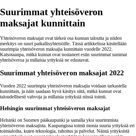
Suurimmat yhteisöveron
maksajat kunnittain
Yhteisöveron maksajat ovat tärkeä osa kunnan taloutta ja niiden
merkitys on suuri paikallisyhteisöille. Tässä artikkelissa käsitellään
suurimpia yhteisöveron maksajia kunnittain vuodelle 2022.
Katsotaanpa, mitkä kunnat ovat nostaneet esiin suurimmat summat
yhteisöveroa ja millaisia yrityksiä ne edustavat.
Suurimmat yhteisöveron maksajat 2022
Vuoden 2022 suurimpia yhteisöveron maksajia voidaan tarkastella
kunnittain, ja näin saadaan hyvä käsitys siitä, mitkä kunnat ovat
taloudellisesti vahvoja ja millaisia yrityksiä niissä toimii.
Helsingin suurimmat yhteisöveron maksajat
Helsinki on Suomen pääkaupunki ja samalla yksi suurimmista
yhteisöveron maksajista. Kaupungissa toimii monia suuria yrityksiä eri
toimialoilta, kuten teknologia, rahoitus ja palvelut. Näistä yrityksistä