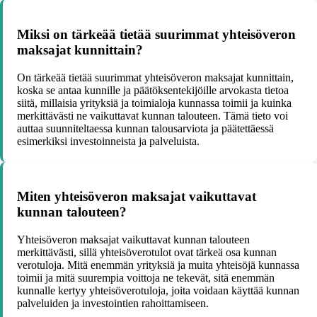
Miksi on tärkeää tietää suurimmat yhteisöveron
maksajat kunnittain?
On tärkeää tietää suurimmat yhteisöveron maksajat kunnittain,
koska se antaa kunnille ja päätöksentekijöille arvokasta tietoa
siitä, millaisia yrityksiä ja toimialoja kunnassa toimii ja kuinka
merkittävästi ne vaikuttavat kunnan talouteen. Tämä tieto voi
auttaa suunniteltaessa kunnan talousarviota ja päätettäessä
esimerkiksi investoinneista ja palveluista.
Miten yhteisöveron maksajat vaikuttavat
kunnan talouteen?
Yhteisöveron maksajat vaikuttavat kunnan talouteen
merkittävästi, sillä yhteisöverotulot ovat tärkeä osa kunnan
verotuloja. Mitä enemmän yrityksiä ja muita yhteisöjä kunnassa
toimii ja mitä suurempia voittoja ne tekevät, sitä enemmän
kunnalle kertyy yhteisöverotuloja, joita voidaan käyttää kunnan
palveluiden ja investointien rahoittamiseen.