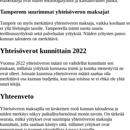
esimerkkejä ovat suuret teknologiayhtiöt ja kansainväliset pankit.
Tampereen suurimmat yhteisöveron maksajat
Tampere on myös merkittävä yhteisöveron maksaja, vaikka kooltaan se
ei yllä Helsingin tasolle. Tampereella toimii useita suuria
teollisuusyrityksiä sekä palvelualan yrityksiä. Näiden yritysten panos
kunnan talouteen on merkittävä.
Yhteisöverot kunnittain 2022
Vuonna 2022 yhteisöveron määrä on vaihdellut kunnittain sen
mukaan, millaisia yrityksiä kunnassa toimii ja kuinka menestyviä ne
ovat olleet. Joissain kunnissa yhteisöveron määrä saattaa olla
merkittävä osa kunnan budjettia, kun taas toisissa se ei ehkä ole yhtä
suuri tekijä.
Yhteenveto
Yhteisöveron maksajilla on keskeinen rooli kunnan taloudessa ja
niiden merkitys näkyy paikallisyhteisöissä monin tavoin. On tärkeää
seurata, mitkä yritykset ovat suurimpia yhteisöveron maksajia
kunnittain, jotta saadaan käsitys siitä, millaiset yritykset ovat
menestyneet ja tuoneet taloudellista kasvua kunnille.