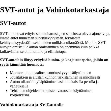
SVT-autot ja Vahinkotarkastaja
SVT-autot
SVT-autot ovat erityisesti autoharrastajien suosiossa olevia ajoneuvoja.
Nämä autot tunnetaan suorituskyvystään, teknisestä
kehittyneisyydestään sekä niiden uniikista ulkonäöstä. Monille SVT-
autojen omistajille auton omistaminen on enemmän kuin pelkkä
kulkuväline, se on intohimo ja elämäntapa.
SVT-autoihin liittyy erityisiä huolto- ja korjaustarpeita, joihin on
syytä kiinnittää huomiota:
Moottorin optimaalinen suorituskyvyn säilyttäminen
Jousituksen ja alustan kunnon tarkistaminen säännöllisesti
Auton ulkonäön ylläpitäminen asianmukaisella pesulla ja
vahauksella
Tehtaiden ohjeiden mukaisten varaosien käyttäminen
korjauksissa
Vahinkotarkastaja SVT-autolle