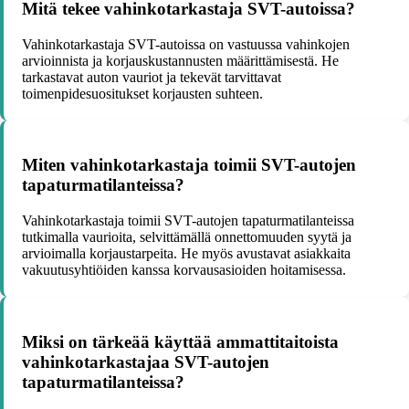
Mitä tekee vahinkotarkastaja SVT-autoissa?
Vahinkotarkastaja SVT-autoissa on vastuussa vahinkojen
arvioinnista ja korjauskustannusten määrittämisestä. He
tarkastavat auton vauriot ja tekevät tarvittavat
toimenpidesuositukset korjausten suhteen.
Miten vahinkotarkastaja toimii SVT-autojen
tapaturmatilanteissa?
Vahinkotarkastaja toimii SVT-autojen tapaturmatilanteissa
tutkimalla vaurioita, selvittämällä onnettomuuden syytä ja
arvioimalla korjaustarpeita. He myös avustavat asiakkaita
vakuutusyhtiöiden kanssa korvausasioiden hoitamisessa.
Miksi on tärkeää käyttää ammattitaitoista
vahinkotarkastajaa SVT-autojen
tapaturmatilanteissa?