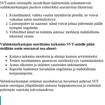
SVT-auton omistajille suositellaan kääntymään asiantuntevan
vahinkotarkastajan puoleen esimerkiksi seuraavissa tilanteissa:
Kolaritilanteet: vaikka vauriot näyttäisivät pieniltä, ne voivat
vaikuttaa auton suorituskykyyn
Lasinsirpaleet tai naarmut: nämä voivat johtaa pidemmän päälle
isompiin ongelmiin
Virheelliset äänet tai toiminta autossa: merkkejä mahdollisista
teknisistä vioista
Vahinkotarkastajan suorittama tarkastus SVT-autolle pitää
sisällään usein seuraavat osa-alueet:
Kattava tarkastus moottorin ja alustan kunnon arvioimiseksi
Testien suorittaminen ajoneuvon suorituskyvyn varmistamiseksi
Auton ulkoisten ja sisäisten vaurioiden tarkistaminen
Raportin laatiminen havaituista ongelmista ja mahdollisista
korjaustarpeista
Vahinkotarkastajan antamat suositukset ja havainnot auttavat SVT-
auton omistajaa ylläpitämään autonsa huippukunnossa ja estämään
pahempia vaurioita tulevaisuudessa.