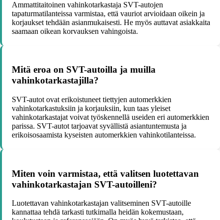
Ammattitaitoinen vahinkotarkastaja SVT-autojen
tapaturmatilanteissa varmistaa, että vauriot arvioidaan oikein ja
korjaukset tehdään asianmukaisesti. He myös auttavat asiakkaita
saamaan oikean korvauksen vahingoista.
Mitä eroa on SVT-autoilla ja muilla
vahinkotarkastajilla?
SVT-autot ovat erikoistuneet tiettyjen automerkkien
vahinkotarkastuksiin ja korjauksiin, kun taas yleiset
vahinkotarkastajat voivat työskennellä useiden eri automerkkien
parissa. SVT-autot tarjoavat syvällistä asiantuntemusta ja
erikoisosaamista kyseisten automerkkien vahinkotilanteissa.
Miten voin varmistaa, että valitsen luotettavan
vahinkotarkastajan SVT-autoilleni?
Luotettavan vahinkotarkastajan valitseminen SVT-autoille
kannattaa tehdä tarkasti tutkimalla heidän kokemustaan,