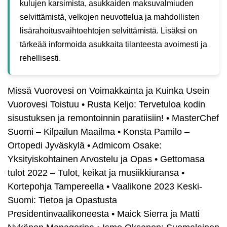
kulujen karsimista, asukkaiden maksuvalmiuden
selvittämistä, velkojen neuvottelua ja mahdollisten
lisärahoitusvaihtoehtojen selvittämistä. Lisäksi on
tärkeää informoida asukkaita tilanteesta avoimesti ja
rehellisesti.
Missä Vuorovesi on Voimakkainta ja Kuinka Usein
Vuorovesi Toistuu
•
Rusta Keljo: Tervetuloa kodin
sisustuksen ja remontoinnin paratiisiin!
•
MasterChef
Suomi – Kilpailun Maailma
•
Konsta Pamilo –
Ortopedi Jyväskylä
•
Admicom Osake:
Yksityiskohtainen Arvostelu ja Opas
•
Gettomasa
tulot 2022 – Tulot, keikat ja musiikkiuransa
•
Kortepohja Tampereella
•
Vaalikone 2023 Keski-
Suomi: Tietoa ja Opastusta
Presidentinvaalikoneesta
•
Maick Sierra ja Matti