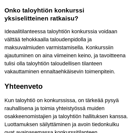
Onko taloyhtiön konkurssi
yksiselitteinen ratkaisu?
Ideaalitilanteessa taloyhtiön konkurssia voidaan
välttää tehokkaalla taloudenpidolla ja
maksuvalmiuden varmistamisella. Konkurssiin
ajautuminen on aina viimeinen keino, ja tavoitteena
tulisi olla taloyhtiön taloudellisen tilanteen
vakauttaminen ennaltaehkäisevin toimenpitein.
Yhteenveto
Kun taloyhtiö on konkurssissa, on tärkeää pysyä
rauhallisena ja toimia yhteistyössä muiden
osakkeenomistajien ja taloyhtiön hallituksen kanssa.
Luottamuksen säilyttäminen ja avoin tiedonkulku
ovat avainasemassa konkurssitilanteen