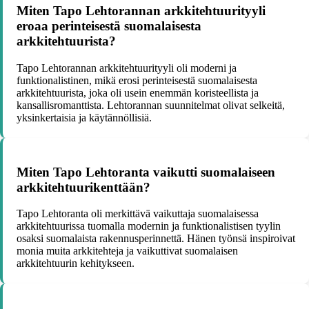
Miten Tapo Lehtorannan arkkitehtuurityyli
eroaa perinteisestä suomalaisesta
arkkitehtuurista?
Tapo Lehtorannan arkkitehtuurityyli oli moderni ja
funktionalistinen, mikä erosi perinteisestä suomalaisesta
arkkitehtuurista, joka oli usein enemmän koristeellista ja
kansallisromanttista. Lehtorannan suunnitelmat olivat selkeitä,
yksinkertaisia ja käytännöllisiä.
Miten Tapo Lehtoranta vaikutti suomalaiseen
arkkitehtuurikenttään?
Tapo Lehtoranta oli merkittävä vaikuttaja suomalaisessa
arkkitehtuurissa tuomalla modernin ja funktionalistisen tyylin
osaksi suomalaista rakennusperinnettä. Hänen työnsä inspiroivat
monia muita arkkitehteja ja vaikuttivat suomalaisen
arkkitehtuurin kehitykseen.