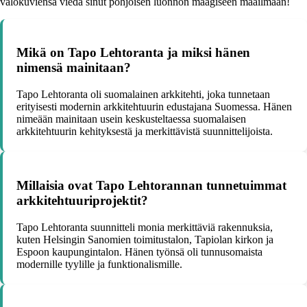
valokuviensa viedä sinut pohjoisen luonnon maagiseen maailmaan!
Mikä on Tapo Lehtoranta ja miksi hänen
nimensä mainitaan?
Tapo Lehtoranta oli suomalainen arkkitehti, joka tunnetaan
erityisesti modernin arkkitehtuurin edustajana Suomessa. Hänen
nimeään mainitaan usein keskusteltaessa suomalaisen
arkkitehtuurin kehityksestä ja merkittävistä suunnittelijoista.
Millaisia ovat Tapo Lehtorannan tunnetuimmat
arkkitehtuuriprojektit?
Tapo Lehtoranta suunnitteli monia merkittäviä rakennuksia,
kuten Helsingin Sanomien toimitustalon, Tapiolan kirkon ja
Espoon kaupungintalon. Hänen työnsä oli tunnusomaista
modernille tyylille ja funktionalismille.