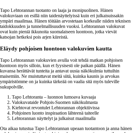
Tapo Lehtorannan tuotanto on laaja ja monipuolinen. Hänen
valokuviaan on esillä niin taidenäyttelyissä kuin eri julkaisuissakin
ympäri maailmaa. Hänen töitään arvostetaan korkealle niiden teknisen
taidokkuuden ja tunnelmallisuuden vuoksi. Lehtorannan valokuvat
ovat kuin pieniä ikkunoita suomalaiseen luontoon, jotka vievät
katsojan hetkeksi pois arjen kiireistä.
Eläydy pohjoisen luontoon valokuvien kautta
Tapo Lehtorannan valokuvien avulla voit tehdä matkan pohjoisen
luontoon myös silloin, kun et fyysisesti ole paikan päällä. Hänen
kuvansa herättävät tunteita ja antavat uusia näkökulmia tuttuihin
maisemiin. Ne muistuttavat meitä siitä, kuinka kaunis ja arvokas
ympäristömme on ja kuinka tärkeää on vaalia sitä myös tuleville
sukupolville.
Tapo Lehtoranta – luonnon lumoava kuvaaja
Valokuvataide Pohjois-Suomen näkökulmasta
Kiehtovat revontulet Lehtorannan objektiivissa
Pohjoinen luonto inspiraation lähteenä taiteelle
Lehtorannan näyttelyt ja julkaisut maailmalla
Ota aikaa tutustua Tapo Lehtorannan upeaan tuotantoon ja anna hänen