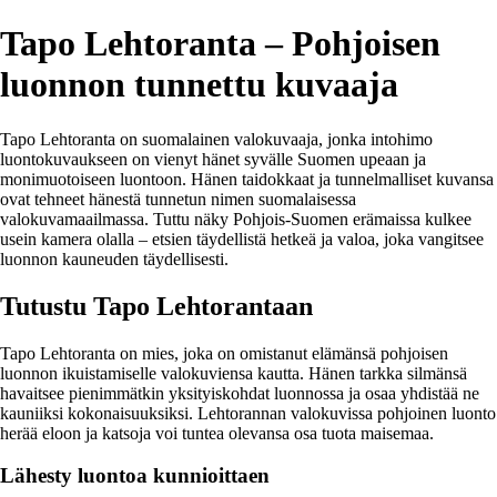
Tapo Lehtoranta – Pohjoisen
luonnon tunnettu kuvaaja
Tapo Lehtoranta on suomalainen valokuvaaja, jonka intohimo
luontokuvaukseen on vienyt hänet syvälle Suomen upeaan ja
monimuotoiseen luontoon. Hänen taidokkaat ja tunnelmalliset kuvansa
ovat tehneet hänestä tunnetun nimen suomalaisessa
valokuvamaailmassa. Tuttu näky Pohjois-Suomen erämaissa kulkee
usein kamera olalla – etsien täydellistä hetkeä ja valoa, joka vangitsee
luonnon kauneuden täydellisesti.
Tutustu Tapo Lehtorantaan
Tapo Lehtoranta on mies, joka on omistanut elämänsä pohjoisen
luonnon ikuistamiselle valokuviensa kautta. Hänen tarkka silmänsä
havaitsee pienimmätkin yksityiskohdat luonnossa ja osaa yhdistää ne
kauniiksi kokonaisuuksiksi. Lehtorannan valokuvissa pohjoinen luonto
herää eloon ja katsoja voi tuntea olevansa osa tuota maisemaa.
Lähesty luontoa kunnioittaen