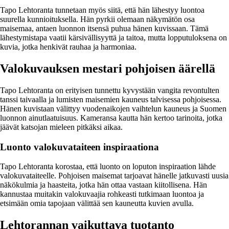
Tapo Lehtoranta tunnetaan myös siitä, että hän lähestyy luontoa
suurella kunnioituksella. Hän pyrkii olemaan näkymätön osa
maisemaa, antaen luonnon itsensä puhua hänen kuvissaan. Tämä
lähestymistapa vaatii kärsivällisyyttä ja taitoa, mutta lopputuloksena on
kuvia, jotka henkivät rauhaa ja harmoniaa.
Valokuvauksen mestari pohjoisen äärellä
Tapo Lehtoranta on erityisen tunnettu kyvystään vangita revontulten
tanssi taivaalla ja lumisten maisemien kauneus talvisessa pohjoisessa.
Hänen kuvistaan välittyy vuodenaikojen vaihtelun kauneus ja Suomen
luonnon ainutlaatuisuus. Kameransa kautta hän kertoo tarinoita, jotka
jäävät katsojan mieleen pitkäksi aikaa.
Luonto valokuvataiteen inspiraationa
Tapo Lehtoranta korostaa, että luonto on loputon inspiraation lähde
valokuvataiteelle. Pohjoisen maisemat tarjoavat hänelle jatkuvasti uusia
näkökulmia ja haasteita, jotka hän ottaa vastaan kiitollisena. Hän
kannustaa muitakin valokuvaajia rohkeasti tutkimaan luontoa ja
etsimään omia tapojaan välittää sen kauneutta kuvien avulla.
Lehtorannan vaikuttava tuotanto