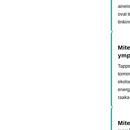
ainei
ovat 
tinki
Mite
ymp
Tappe
toimi
ekolog
energ
raaka
Mite