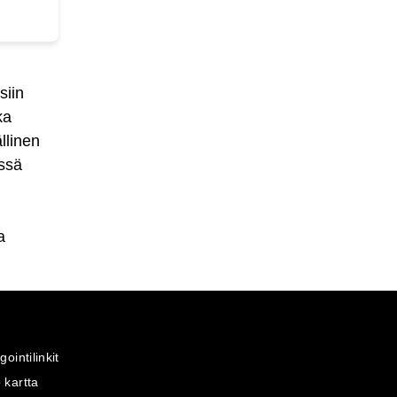
siin
ka
llinen
ssä
a
gointilinkit
 kartta