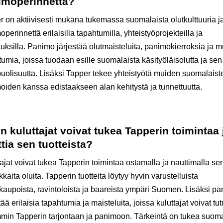
imoperinnettä?
r on aktiivisesti mukana tukemassa suomalaista olutkulttuuria j
perinnettä erilaisilla tapahtumilla, yhteistyöprojekteilla ja
uksilla. Panimo järjestää olutmaisteluita, panimokierroksia ja m
umia, joissa tuodaan esille suomalaista käsityöläisolutta ja sen
uolisuutta. Lisäksi Tapper tekee yhteistyötä muiden suomalaist
oiden kanssa edistaakseen alan kehitystä ja tunnettuutta.
n kuluttajat voivat tukea Tapperin toimintaa 
tia sen tuotteista?
ajat voivat tukea Tapperin toimintaa ostamalla ja nauttimalla se
kaita oluita. Tapperin tuotteita löytyy hyvin varustelluista
kaupoista, ravintoloista ja baareista ympäri Suomen. Lisäksi p
tää erilaisia tapahtumia ja maisteluita, joissa kuluttajat voivat tu
min Tapperin tarjontaan ja panimoon. Tärkeintä on tukea suoma