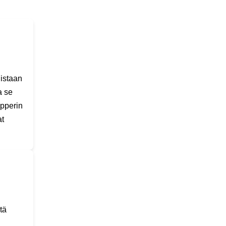
uistaan
a se
apperin
at
tä