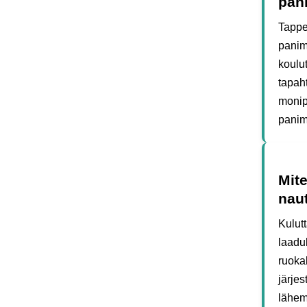
pan
Tappe
panimo
koulut
tapaht
monip
panim
Mite
naut
Kulutt
laaduk
ruoka
järjes
lähem