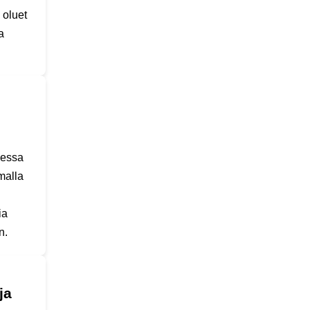
 oluet
a
kessa
malla
ia
n.
ja