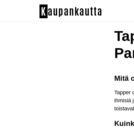
K
aupankautta
Tap
Pa
Mitä 
Tapper o
ihmisiä 
toistava
Kuink