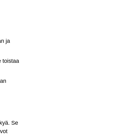
n ja
 toistaa
man
ykyä. Se
ivot