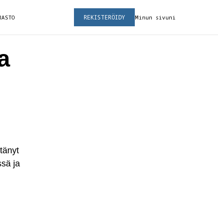
REKISTERÖIDY
RASTO
Minun sivuni
a
tänyt
ssä ja