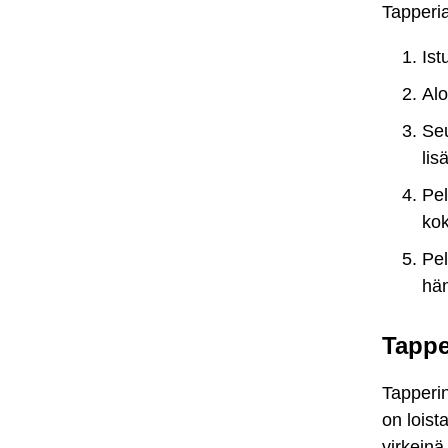
Tapperia
Ist
Alo
Seu
lis
Pel
kok
Pel
hän
Tappe
Tapperin
on loist
virkeinä