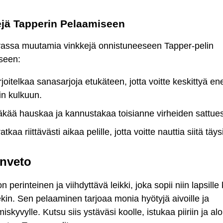
jä Tapperin Pelaamiseen
assa muutamia vinkkejä onnistuneeseen Tapper-pelin
seen:
joitelkaa sanasarjoja etukäteen, jotta voitte keskittyä 
in kulkuun.
äkää hauskaa ja kannustakaa toisianne virheiden sattue
atkaa riittävästi aikaa pelille, jotta voitte nauttia siitä täysi
nveto
n perinteinen ja viihdyttävä leikki, joka sopii niin lapsille
lekin. Sen pelaaminen tarjoaa monia hyötyjä aivoille ja
miskyvylle. Kutsu siis ystäväsi koolle, istukaa piiriin ja al