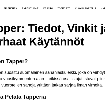
MAINONTA
TAPAHTUMAT
VERSIO
TOIMISTO
VUOKRASOPIMUS
VA
per: Tiedot, Vinkit j
rhaat Käytännöt
on Tapper?
n suosittu suomalainen sananlaskuleikki, joka on viihdyt
jo vuosikymmenten ajan. Leikissä osallistujat istuvat piiri
t vuorotellen sanoja yrittäen jatkaa sarjaa ilman virheitä.
a Pelata Tapperia