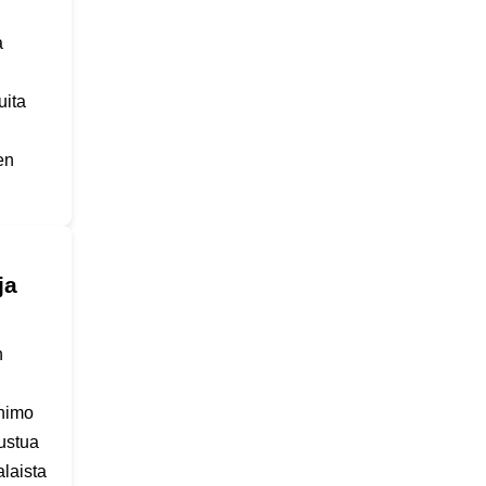
a
uita
en
ja
n
animo
tustua
laista