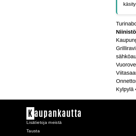
käsity
Turinab
Niinistö
Kaupung
Grillirav
sähköau
Vuorove
Viitasaa
Onnett
Kylpylä
K
aupankautta
Lisätietoja meistä
Tausta