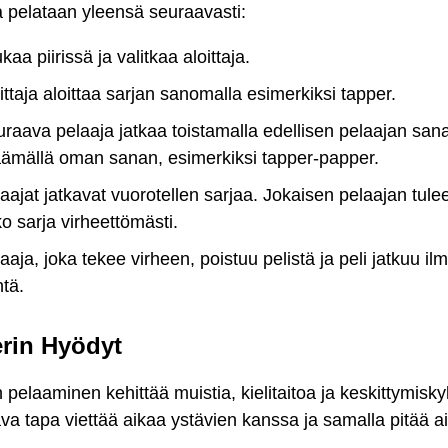
 pelataan yleensä seuraavasti:
ukaa piirissä ja valitkaa aloittaja.
ittaja aloittaa sarjan sanomalla esimerkiksi tapper.
raava pelaaja jatkaa toistamalla edellisen pelaajan sana
äämällä oman sanan, esimerkiksi tapper-papper.
aajat jatkavat vuorotellen sarjaa. Jokaisen pelaajan tulee
o sarja virheettömästi.
aaja, joka tekee virheen, poistuu pelistä ja peli jatkuu il
tä.
rin Hyödyt
 pelaaminen kehittää muistia, kielitaitoa ja keskittymisk
ava tapa viettää aikaa ystävien kanssa ja samalla pitää a
.