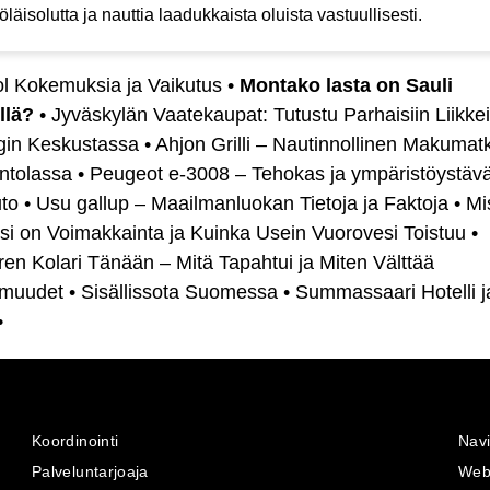
öläisolutta ja nauttia laadukkaista oluista vastuullisesti.
ol Kokemuksia ja Vaikutus
•
Montako lasta on Sauli
llä?
•
Jyväskylän Vaatekaupat: Tutustu Parhaisiin Liikkei
in Keskustassa
•
Ahjon Grilli – Nautinnollinen Makumat
intolassa
•
Peugeot e-3008 – Tehokas ja ympäristöystävä
to
•
Usu gallup – Maailmanluokan Tietoja ja Faktoja
•
Mi
si on Voimakkainta ja Kuinka Usein Vuorovesi Toistuu
•
ren Kolari Tänään – Mitä Tapahtui ja Miten Välttää
omuudet
•
Sisällissota Suomessa
•
Summassaari Hotelli j
•
Koordinointi
Navi
Palveluntarjoaja
Web