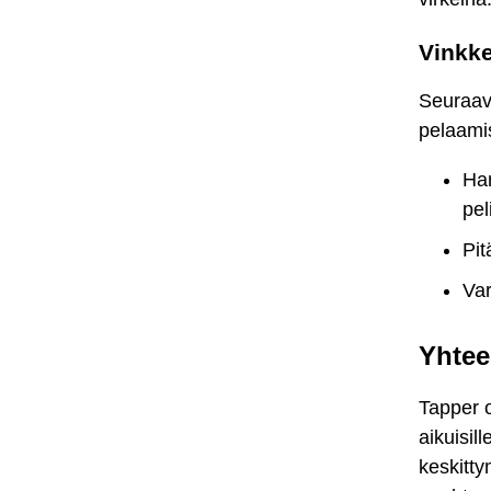
Vinkke
Seuraav
pelaami
Har
pel
Pit
Var
Yhtee
Tapper o
aikuisil
keskitty