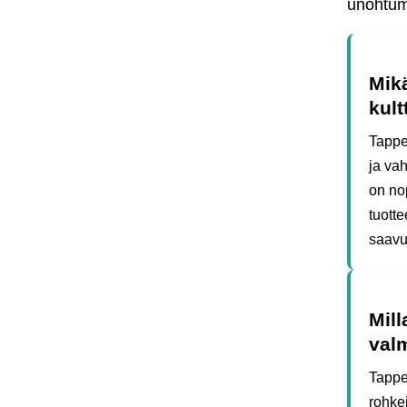
unohtum
Mikä
kult
Tappe
ja va
on no
tuott
saavut
Mill
val
Tapper
rohke