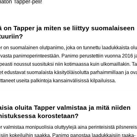
aton Tapper-peli!
 on Tapper ja miten se liittyy suomalaiseen
tuuriin?
r on suomalainen olutpanimo, joka on tunnettu laadukkaista ol
hvasta panimoperinteestään. Panimo perustettiin vuonna 2016 j
peasti noussut suosituksi niin kotimaassa kuin ulkomaillakin. T
eet edustavat suomalaista käsityöläisolutta parhaimmillaan ja ov
taneet useita palkintoja kansainvälisissä kilpailuissa.
aisia oluita Tapper valmistaa ja mitä niiden
mistuksessa korostetaan?
 valmistaa monipuolisia oluttyylejä aina perinteisistä pilsnereis
isiin kokeiluihin saakka. Panimo panostaa laadukkaisiin raaka-