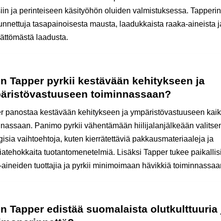
siin ja perinteiseen käsityöhön oluiden valmistuksessa. Tapperin
tunnettuja tasapainoisesta mausta, laadukkaista raaka-aineista j
mättömästä laadusta.
n Tapper pyrkii kestävään kehitykseen ja
äristövastuuseen toiminnassaan?
r panostaa kestävään kehitykseen ja ympäristövastuuseen kai
nnassaan. Panimo pyrkii vähentämään hiilijalanjälkeään valitse
isia vaihtoehtoja, kuten kierrätettäviä pakkausmateriaaleja ja
iatehokkaita tuotantomenetelmiä. Lisäksi Tapper tukee paikallis
-aineiden tuottajia ja pyrkii minimoimaan hävikkiä toiminnassaa
n Tapper edistää suomalaista olutkulttuuria 