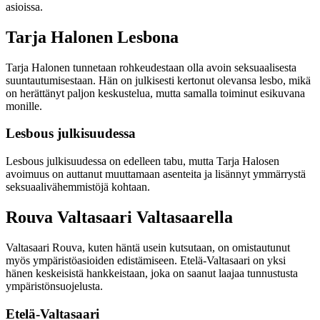
asioissa.
Tarja Halonen Lesbona
Tarja Halonen tunnetaan rohkeudestaan olla avoin seksuaalisesta
suuntautumisestaan. Hän on julkisesti kertonut olevansa lesbo, mikä
on herättänyt paljon keskustelua, mutta samalla toiminut esikuvana
monille.
Lesbous julkisuudessa
Lesbous julkisuudessa on edelleen tabu, mutta Tarja Halosen
avoimuus on auttanut muuttamaan asenteita ja lisännyt ymmärrystä
seksuaalivähemmistöjä kohtaan.
Rouva Valtasaari Valtasaarella
Valtasaari Rouva, kuten häntä usein kutsutaan, on omistautunut
myös ympäristöasioiden edistämiseen. Etelä-Valtasaari on yksi
hänen keskeisistä hankkeistaan, joka on saanut laajaa tunnustusta
ympäristönsuojelusta.
Etelä-Valtasaari