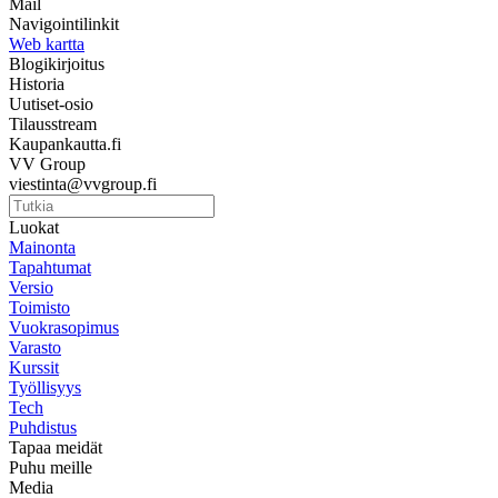
Mail
Navigointilinkit
Web kartta
Blogikirjoitus
Historia
Uutiset-osio
Tilausstream
Kaupankautta.fi
VV Group
viestinta@vvgroup.fi
Luokat
Mainonta
Tapahtumat
Versio
Toimisto
Vuokrasopimus
Varasto
Kurssit
Työllisyys
Tech
Puhdistus
Tapaa meidät
Puhu meille
Media