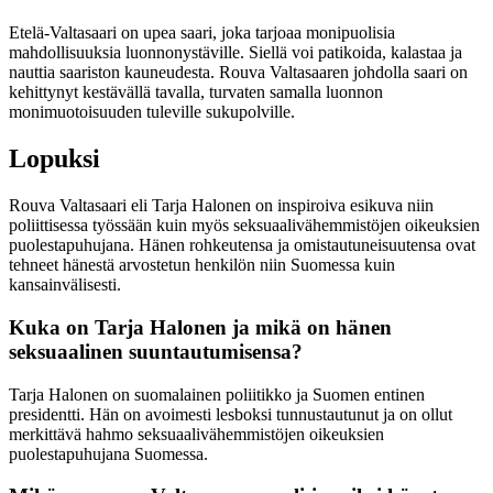
Etelä-Valtasaari on upea saari, joka tarjoaa monipuolisia
mahdollisuuksia luonnonystäville. Siellä voi patikoida, kalastaa ja
nauttia saariston kauneudesta. Rouva Valtasaaren johdolla saari on
kehittynyt kestävällä tavalla, turvaten samalla luonnon
monimuotoisuuden tuleville sukupolville.
Lopuksi
Rouva Valtasaari eli Tarja Halonen on inspiroiva esikuva niin
poliittisessa työssään kuin myös seksuaalivähemmistöjen oikeuksien
puolestapuhujana. Hänen rohkeutensa ja omistautuneisuutensa ovat
tehneet hänestä arvostetun henkilön niin Suomessa kuin
kansainvälisesti.
Kuka on Tarja Halonen ja mikä on hänen
seksuaalinen suuntautumisensa?
Tarja Halonen on suomalainen poliitikko ja Suomen entinen
presidentti. Hän on avoimesti lesboksi tunnustautunut ja on ollut
merkittävä hahmo seksuaalivähemmistöjen oikeuksien
puolestapuhujana Suomessa.