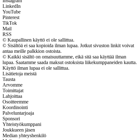
Instagram
LinkedIn
YouTube
Pinterest
TikTok
Mail
RSS
© Kaupallinen käyttö ei ole sallittua.
© Sisältöä ei saa kopioida ilman lupaa. Jotkut sivuston linkit voivat
antaa meille palkkion ostoista.
© Kaikki sisältö on omaisuuttamme, eikä sitä saa käyttää ilman
lupaa. Saatamme saada maksut ostoksista liikekumppaneiden kautta.
Käyttö ilman lupaa ei ole sallittua.
Lisätietoja meistä
Tausta
Arvomme
Toimittajat
Lahjoittaa
Osoitteemme
Koordinointi
Palveluntarjoaja
Sponsori
Yhteistyökumppani
Joukkueen jäsen
Median yhteyshenkilö