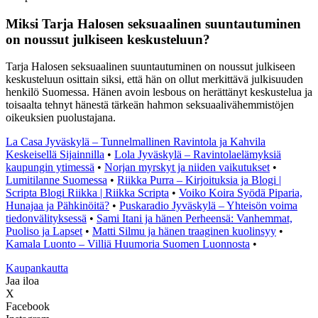
Miksi Tarja Halosen seksuaalinen suuntautuminen
on noussut julkiseen keskusteluun?
Tarja Halosen seksuaalinen suuntautuminen on noussut julkiseen
keskusteluun osittain siksi, että hän on ollut merkittävä julkisuuden
henkilö Suomessa. Hänen avoin lesbous on herättänyt keskustelua ja
toisaalta tehnyt hänestä tärkeän hahmon seksuaalivähemmistöjen
oikeuksien puolustajana.
La Casa Jyväskylä – Tunnelmallinen Ravintola ja Kahvila
Keskeisellä Sijainnilla
•
Lola Jyväskylä – Ravintolaelämyksiä
kaupungin ytimessä
•
Norjan myrskyt ja niiden vaikutukset
•
Lumitilanne Suomessa
•
Riikka Purra – Kirjoituksia ja Blogi |
Scripta Blogi Riikka | Riikka Scripta
•
Voiko Koira Syödä Piparia,
Hunajaa ja Pähkinöitä?
•
Puskaradio Jyväskylä – Yhteisön voima
tiedonvälityksessä
•
Sami Itani ja hänen Perheensä: Vanhemmat,
Puoliso ja Lapset
•
Matti Silmu ja hänen traaginen kuolinsyy
•
Kamala Luonto – Villiä Huumoria Suomen Luonnosta
•
K
aupankautta
Jaa iloa
X
Facebook