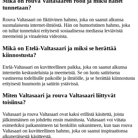
Mikä on rouva Valtasaaren rooli ja miksi hänet
tunnetaan?
Rouva Valtasaari on fiktiivinen hahmo, joka on saanut alkunsa
suomalaisesta internet-ilmiöstä. Hän on humoristinen hahmo, joka
on tullut tunnetuksi erityisesti sosiaalisessa mediassa leviävistä
meemeistä ja viraaleista videoista.
Mikä on Etelä-Valtasaari ja miksi se herättää
kiinnostusta?
Etelä-Valtasaari on kuvitteellinen paikka, joka on saanut alkunsa
internetin keskusteluista ja meemeistä. Se on luotu satiirisena
vastineena todellisille paikoille ja ilmiöille, ja se herättää kiinnostusta
erityisesti huumorin ja satiirin ystävissä.
Miten Valtasaari ja rouva Valtasaari liittyvät
toisiinsa?
Valtasaari ja rouva Valtasaari ovat kaksi erillistä käsitettä, joista
jälkimmäinen on johdettu ensin mainitusta. Valtasaari voi viitata
esimerkiksi paikannimeen tai henkilön sukunimeen, kun taas rouva
Valtasaari on kuvitteellinen hahmo, joka on saanut inspiraationsa
alkuperäisestä käsitteestä.