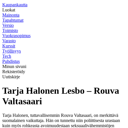
K
aupankautta
Luokat
Mainonta
Tapahtumat
Versio
Toimisto
Vuokrasopimus
Varasto
Kurssit
Työllisyys
Tech
Puhdistus
Minun sivuni
Rekisteröidy
Uutiskirje
Tarja Halonen Lesbo – Rouva
Valtasaari
Tarja Halonen, tuttavallisemmin Rouva Valtasaari, on merkittävä
suomalainen vaikuttaja. Hän on tunnettu niin poliittisesta urastaan
kuin myös rohkeasta avoimuudestaan seksuaalivähemmistöjen