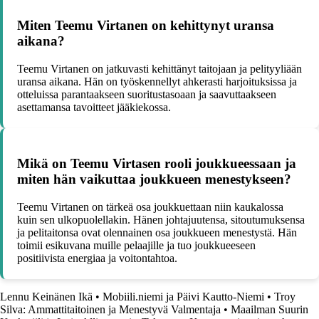
Miten Teemu Virtanen on kehittynyt uransa
aikana?
Teemu Virtanen on jatkuvasti kehittänyt taitojaan ja pelityyliään
uransa aikana. Hän on työskennellyt ahkerasti harjoituksissa ja
otteluissa parantaakseen suoritustasoaan ja saavuttaakseen
asettamansa tavoitteet jääkiekossa.
Mikä on Teemu Virtasen rooli joukkueessaan ja
miten hän vaikuttaa joukkueen menestykseen?
Teemu Virtanen on tärkeä osa joukkuettaan niin kaukalossa
kuin sen ulkopuolellakin. Hänen johtajuutensa, sitoutumuksensa
ja pelitaitonsa ovat olennainen osa joukkueen menestystä. Hän
toimii esikuvana muille pelaajille ja tuo joukkueeseen
positiivista energiaa ja voitontahtoa.
Lennu Keinänen Ikä
•
Mobiili.niemi ja Päivi Kautto-Niemi
•
Troy
Silva: Ammattitaitoinen ja Menestyvä Valmentaja
•
Maailman Suurin