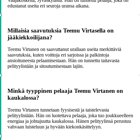
Vaajakoskelta, Jyväskylästä. Hän on tunnettu pelaaja, joka on
edustanut useita eri seuroja uransa aikana.
Millaisia saavutuksia Teemu Virtasella on
jääkiekkoilijana?
Teemu Virtanen on saavuttanut urallaan useita merkittäviä
saavutuksia, kuten voittoja eri sarjoissa ja palkintoja
ansioituneesta pelaamisestaan. Hän on tunnettu taitavasta
pelityylistään ja sitoutumisestaan lajiin.
Minkä tyyppinen pelaaja Teemu Virtanen on
kaukalossa?
Teemu Virtanen tunnetaan fyysisestä ja taistelevasta
pelityylistään. Hän on luotettava pelaaja, joka tuo joukkueelleen
energiaa ja johtajuutta kaukalossa. Hänen pelityylinsä perustuu
vahvaan luisteluun ja hyvään kiekonkäsittelyyn.