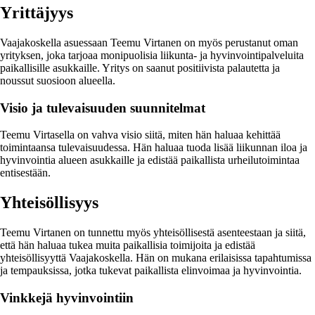
Yrittäjyys
Vaajakoskella asuessaan Teemu Virtanen on myös perustanut oman
yrityksen, joka tarjoaa monipuolisia liikunta- ja hyvinvointipalveluita
paikallisille asukkaille. Yritys on saanut positiivista palautetta ja
noussut suosioon alueella.
Visio ja tulevaisuuden suunnitelmat
Teemu Virtasella on vahva visio siitä, miten hän haluaa kehittää
toimintaansa tulevaisuudessa. Hän haluaa tuoda lisää liikunnan iloa ja
hyvinvointia alueen asukkaille ja edistää paikallista urheilutoimintaa
entisestään.
Yhteisöllisyys
Teemu Virtanen on tunnettu myös yhteisöllisestä asenteestaan ja siitä,
että hän haluaa tukea muita paikallisia toimijoita ja edistää
yhteisöllisyyttä Vaajakoskella. Hän on mukana erilaisissa tapahtumissa
ja tempauksissa, jotka tukevat paikallista elinvoimaa ja hyvinvointia.
Vinkkejä hyvinvointiin