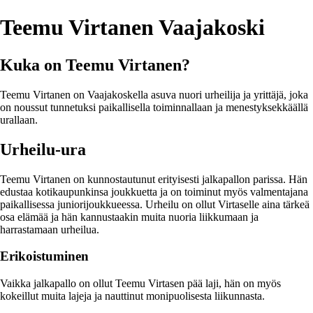
Teemu Virtanen Vaajakoski
Kuka on Teemu Virtanen?
Teemu Virtanen on Vaajakoskella asuva nuori urheilija ja yrittäjä, joka
on noussut tunnetuksi paikallisella toiminnallaan ja menestyksekkäällä
urallaan.
Urheilu-ura
Teemu Virtanen on kunnostautunut erityisesti jalkapallon parissa. Hän
edustaa kotikaupunkinsa joukkuetta ja on toiminut myös valmentajana
paikallisessa juniorijoukkueessa. Urheilu on ollut Virtaselle aina tärkeä
osa elämää ja hän kannustaakin muita nuoria liikkumaan ja
harrastamaan urheilua.
Erikoistuminen
Vaikka jalkapallo on ollut Teemu Virtasen pää laji, hän on myös
kokeillut muita lajeja ja nauttinut monipuolisesta liikunnasta.