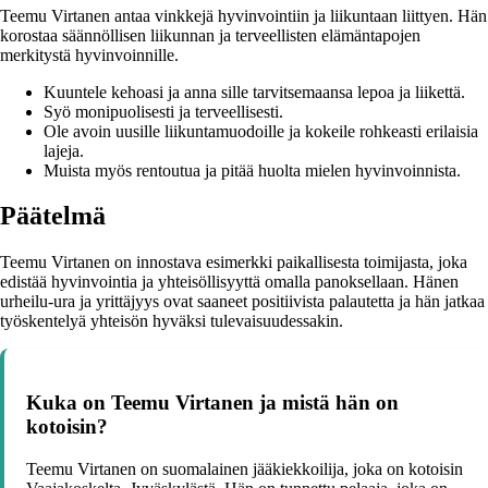
Teemu Virtanen antaa vinkkejä hyvinvointiin ja liikuntaan liittyen. Hän
korostaa säännöllisen liikunnan ja terveellisten elämäntapojen
merkitystä hyvinvoinnille.
Kuuntele kehoasi ja anna sille tarvitsemaansa lepoa ja liikettä.
Syö monipuolisesti ja terveellisesti.
Ole avoin uusille liikuntamuodoille ja kokeile rohkeasti erilaisia
lajeja.
Muista myös rentoutua ja pitää huolta mielen hyvinvoinnista.
Päätelmä
Teemu Virtanen on innostava esimerkki paikallisesta toimijasta, joka
edistää hyvinvointia ja yhteisöllisyyttä omalla panoksellaan. Hänen
urheilu-ura ja yrittäjyys ovat saaneet positiivista palautetta ja hän jatkaa
työskentelyä yhteisön hyväksi tulevaisuudessakin.
Kuka on Teemu Virtanen ja mistä hän on
kotoisin?
Teemu Virtanen on suomalainen jääkiekkoilija, joka on kotoisin