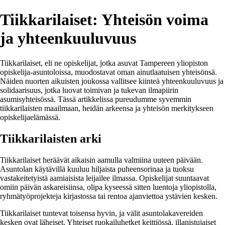
Tiikkarilaiset: Yhteisön voima
ja yhteenkuuluvuus
Tiikkarilaiset, eli ne opiskelijat, jotka asuvat Tampereen yliopiston
opiskelija-asuntoloissa, muodostavat oman ainutlaatuisen yhteisönsä.
Näiden nuorten aikuisten joukossa vallitsee kiinteä yhteenkuuluvuus ja
solidaarisuus, jotka luovat toimivan ja tukevan ilmapiirin
asumisyhteisössä. Tässä artikkelissa pureudumme syvemmin
tiikkarilaisten maailmaan, heidän arkeensa ja yhteisön merkitykseen
opiskelijaelämässä.
Tiikkarilaisten arki
Tiikkarilaiset heräävät aikaisin aamulla valmiina uuteen päivään.
Asuntolan käytävillä kuuluu hiljaista puheensorinaa ja tuoksu
vastakeitetyistä aamiaisista leijailee ilmassa. Opiskelijat suuntaavat
omiin päivän askareisiinsa, olipa kyseessä sitten luentoja yliopistolla,
ryhmätyöprojekteja kirjastossa tai rentoa ajanviettoa ystävien kesken.
Tiikkarilaiset tuntevat toisensa hyvin, ja välit asuntolakavereiden
kesken ovat läheiset. Yhteiset ruokailuhetket keittiössä, illanistujaiset