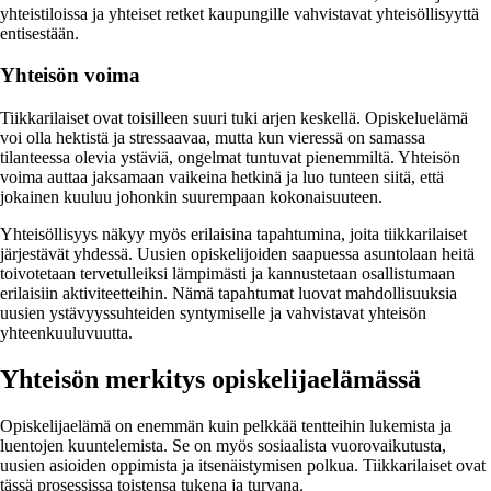
yhteistiloissa ja yhteiset retket kaupungille vahvistavat yhteisöllisyyttä
entisestään.
Yhteisön voima
Tiikkarilaiset ovat toisilleen suuri tuki arjen keskellä. Opiskeluelämä
voi olla hektistä ja stressaavaa, mutta kun vieressä on samassa
tilanteessa olevia ystäviä, ongelmat tuntuvat pienemmiltä. Yhteisön
voima auttaa jaksamaan vaikeina hetkinä ja luo tunteen siitä, että
jokainen kuuluu johonkin suurempaan kokonaisuuteen.
Yhteisöllisyys näkyy myös erilaisina tapahtumina, joita tiikkarilaiset
järjestävät yhdessä. Uusien opiskelijoiden saapuessa asuntolaan heitä
toivotetaan tervetulleiksi lämpimästi ja kannustetaan osallistumaan
erilaisiin aktiviteetteihin. Nämä tapahtumat luovat mahdollisuuksia
uusien ystävyyssuhteiden syntymiselle ja vahvistavat yhteisön
yhteenkuuluvuutta.
Yhteisön merkitys opiskelijaelämässä
Opiskelijaelämä on enemmän kuin pelkkää tentteihin lukemista ja
luentojen kuuntelemista. Se on myös sosiaalista vuorovaikutusta,
uusien asioiden oppimista ja itsenäistymisen polkua. Tiikkarilaiset ovat
tässä prosessissa toistensa tukena ja turvana.