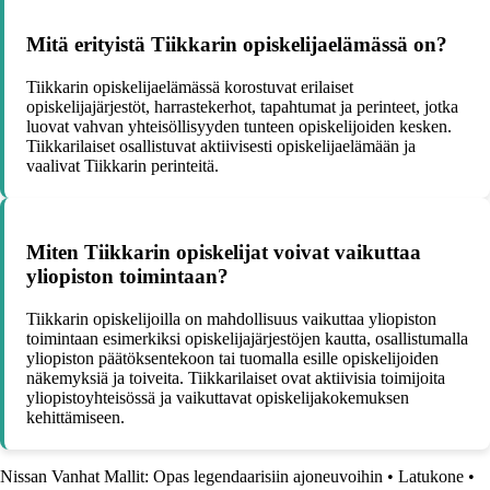
Mitä erityistä Tiikkarin opiskelijaelämässä on?
Tiikkarin opiskelijaelämässä korostuvat erilaiset
opiskelijajärjestöt, harrastekerhot, tapahtumat ja perinteet, jotka
luovat vahvan yhteisöllisyyden tunteen opiskelijoiden kesken.
Tiikkarilaiset osallistuvat aktiivisesti opiskelijaelämään ja
vaalivat Tiikkarin perinteitä.
Miten Tiikkarin opiskelijat voivat vaikuttaa
yliopiston toimintaan?
Tiikkarin opiskelijoilla on mahdollisuus vaikuttaa yliopiston
toimintaan esimerkiksi opiskelijajärjestöjen kautta, osallistumalla
yliopiston päätöksentekoon tai tuomalla esille opiskelijoiden
näkemyksiä ja toiveita. Tiikkarilaiset ovat aktiivisia toimijoita
yliopistoyhteisössä ja vaikuttavat opiskelijakokemuksen
kehittämiseen.
Nissan Vanhat Mallit: Opas legendaarisiin ajoneuvoihin
•
Latukone
•