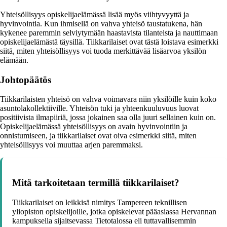
Yhteisöllisyys opiskelijaelämässä lisää myös viihtyvyyttä ja
hyvinvointia. Kun ihmisellä on vahva yhteisö taustatukena, hän
kykenee paremmin selviytymään haastavista tilanteista ja nauttimaan
opiskelijaelämästä täysillä. Tiikkarilaiset ovat tästä loistava esimerkki
siitä, miten yhteisöllisyys voi tuoda merkittävää lisäarvoa yksilön
elämään.
Johtopäätös
Tiikkarilaisten yhteisö on vahva voimavara niin yksilöille kuin koko
asuntolakollektiiville. Yhteisön tuki ja yhteenkuuluvuus luovat
positiivista ilmapiiriä, jossa jokainen saa olla juuri sellainen kuin on.
Opiskelijaelämässä yhteisöllisyys on avain hyvinvointiin ja
onnistumiseen, ja tiikkarilaiset ovat oiva esimerkki siitä, miten
yhteisöllisyys voi muuttaa arjen paremmaksi.
Mitä tarkoitetaan termillä tiikkarilaiset?
Tiikkarilaiset on leikkisä nimitys Tampereen teknillisen
yliopiston opiskelijoille, jotka opiskelevat pääasiassa Hervannan
kampuksella sijaitsevassa Tietotalossa eli tuttavallisemmin