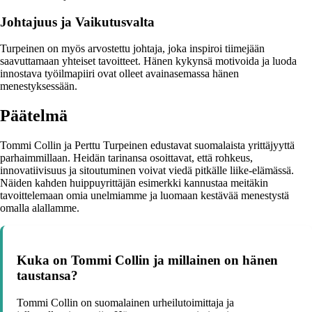
Johtajuus ja Vaikutusvalta
Turpeinen on myös arvostettu johtaja, joka inspiroi tiimejään
saavuttamaan yhteiset tavoitteet. Hänen kykynsä motivoida ja luoda
innostava työilmapiiri ovat olleet avainasemassa hänen
menestyksessään.
Päätelmä
Tommi Collin ja Perttu Turpeinen edustavat suomalaista yrittäjyyttä
parhaimmillaan. Heidän tarinansa osoittavat, että rohkeus,
innovatiivisuus ja sitoutuminen voivat viedä pitkälle liike-elämässä.
Näiden kahden huippuyrittäjän esimerkki kannustaa meitäkin
tavoittelemaan omia unelmiamme ja luomaan kestävää menestystä
omalla alallamme.
Kuka on Tommi Collin ja millainen on hänen
taustansa?
Tommi Collin on suomalainen urheilutoimittaja ja