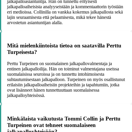
jalkapalloasiantuntija. Hän on tunnettu erityisesti
jalkapalloaiheisista analyyseistään ja kommentaattorin työstään
eri medioissa. Collinilla on vankka kokemus jalkapallosta sekä
lajin seuraamisesta että pelaamisesta, mikä tekee hänestä
arvostetun asiantuntijan alalla.
Mitä mielenkiintoista tietoa on saatavilla Perttu
Turpeisesta?
Perttu Turpeinen on suomalainen jalkapallovalmentaja ja
entinen jalkapalloilija. Hän on toiminut valmentajana useissa
suomalaisissa seuroissa ja on tunnettu intohimoisesta
suhtautumisestaan jalkapalloon. Turpeinen on myös osallistunut
erilaisiin jalkapalloaiheisiin projekteihin ja tapahtumiin, jotka
ovat lisänneet hänen tunnettuuttaan suomalaisessa
jalkapalloyhteisössä.
Minkälaista vaikutusta Tommi Collin ja Perttu
Turpeinen ovat tehneet suomalaiseen
jalkapalloyhteisöön?