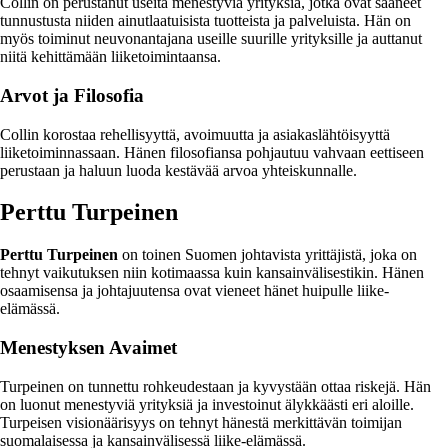
Collin on perustanut useita menestyviä yrityksiä, jotka ovat saaneet
tunnustusta niiden ainutlaatuisista tuotteista ja palveluista. Hän on
myös toiminut neuvonantajana useille suurille yrityksille ja auttanut
niitä kehittämään liiketoimintaansa.
Arvot ja Filosofia
Collin korostaa rehellisyyttä, avoimuutta ja asiakaslähtöisyyttä
liiketoiminnassaan. Hänen filosofiansa pohjautuu vahvaan eettiseen
perustaan ja haluun luoda kestävää arvoa yhteiskunnalle.
Perttu Turpeinen
Perttu Turpeinen
on toinen Suomen johtavista yrittäjistä, joka on
tehnyt vaikutuksen niin kotimaassa kuin kansainvälisestikin. Hänen
osaamisensa ja johtajuutensa ovat vieneet hänet huipulle liike-
elämässä.
Menestyksen Avaimet
Turpeinen on tunnettu rohkeudestaan ja kyvystään ottaa riskejä. Hän
on luonut menestyviä yrityksiä ja investoinut älykkäästi eri aloille.
Turpeisen visionäärisyys on tehnyt hänestä merkittävän toimijan
suomalaisessa ja kansainvälisessä liike-elämässä.