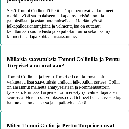
Sekä Tommi Collin että Perttu Turpeinen ovat vaikuttaneet
merkittävästi suomalaiseen jalkapalloyhteisöön omilla
panoksillaan ja asiantuntemuksellaan. Heidän työnsä
jalkapalloasiantuntijoina ja valmentajina on auttanut
kehittämään suomalaista jalkapallokulttuuria sekä lisännyt
kiinnostusta lajia kohtaan maassamme.
Millaisia saavutuksia Tommi Collinilla ja Perttu
Turpeisella on urallaan?
Tommi Collinilla ja Perttu Turpeisella on kummallakin
vaikuttava lista saavutuksia urallaan jalkapallon parissa. Collin
on ansainnut mainetta analyyseistään ja kommentaattorin
työstään, kun taas Turpeinen on menestynyt valmentajana eri
seuroissa. Heidän saavutuksensa ovat tehneet heistä arvostettuja
hahmoja suomalaisessa jalkapalloyhteisössä.
Miten Tommi Collin ja Perttu Turpeinen ovat