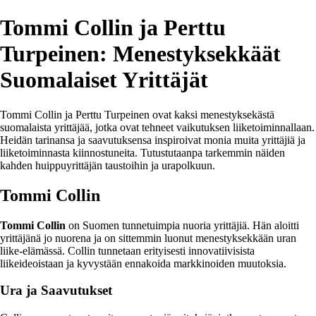
Tommi Collin ja Perttu
Turpeinen: Menestyksekkäät
Suomalaiset Yrittäjät
Tommi Collin ja Perttu Turpeinen ovat kaksi menestyksekästä
suomalaista yrittäjää, jotka ovat tehneet vaikutuksen liiketoiminnallaan.
Heidän tarinansa ja saavutuksensa inspiroivat monia muita yrittäjiä ja
liiketoiminnasta kiinnostuneita. Tutustutaanpa tarkemmin näiden
kahden huippuyrittäjän taustoihin ja urapolkuun.
Tommi Collin
Tommi Collin
on Suomen tunnetuimpia nuoria yrittäjiä. Hän aloitti
yrittäjänä jo nuorena ja on sittemmin luonut menestyksekkään uran
liike-elämässä. Collin tunnetaan erityisesti innovatiivisista
liikeideoistaan ja kyvystään ennakoida markkinoiden muutoksia.
Ura ja Saavutukset