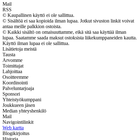
Mail
RSS
© Kaupallinen käyttö ei ole sallittua.
© Sisältöä ei saa kopioida ilman lupaa. Jotkut sivuston linkit voivat
antaa meille palkkion ostoista.
© Kaikki sisältö on omaisuuttamme, eikä sitä saa käyttää ilman
lupaa. Saatamme saada maksut ostoksista liikekumppaneiden kautta.
Käyttö ilman lupaa ei ole sallittua.
Lisätietoja meistä
Tausta
Arvomme
Toimittajat
Lahjoittaa
Osoitteemme
Koordinointi
Palveluntarjoaja
Sponsori
Yhteistyökumppani
Joukkueen jäsen
Median yhteyshenkilö
Mail
Navigointilinkit
Web kartta
Blogikirjoitus
Historia