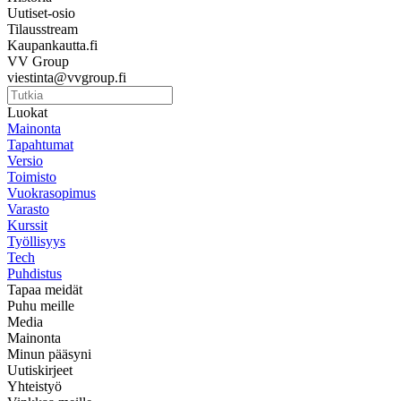
Uutiset-osio
Tilausstream
Kaupankautta.fi
VV Group
viestinta@vvgroup.fi
Luokat
Mainonta
Tapahtumat
Versio
Toimisto
Vuokrasopimus
Varasto
Kurssit
Työllisyys
Tech
Puhdistus
Tapaa meidät
Puhu meille
Media
Mainonta
Minun pääsyni
Uutiskirjeet
Yhteistyö