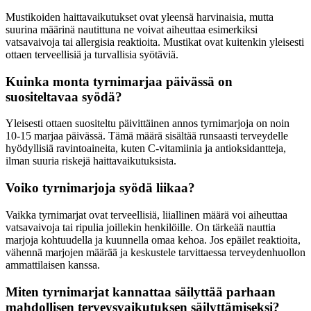
Mustikoiden haittavaikutukset ovat yleensä harvinaisia, mutta
suurina määrinä nautittuna ne voivat aiheuttaa esimerkiksi
vatsavaivoja tai allergisia reaktioita. Mustikat ovat kuitenkin yleisesti
ottaen terveellisiä ja turvallisia syötäviä.
Kuinka monta tyrnimarjaa päivässä on
suositeltavaa syödä?
Yleisesti ottaen suositeltu päivittäinen annos tyrnimarjoja on noin
10-15 marjaa päivässä. Tämä määrä sisältää runsaasti terveydelle
hyödyllisiä ravintoaineita, kuten C-vitamiinia ja antioksidantteja,
ilman suuria riskejä haittavaikutuksista.
Voiko tyrnimarjoja syödä liikaa?
Vaikka tyrnimarjat ovat terveellisiä, liiallinen määrä voi aiheuttaa
vatsavaivoja tai ripulia joillekin henkilöille. On tärkeää nauttia
marjoja kohtuudella ja kuunnella omaa kehoa. Jos epäilet reaktioita,
vähennä marjojen määrää ja keskustele tarvittaessa terveydenhuollon
ammattilaisen kanssa.
Miten tyrnimarjat kannattaa säilyttää parhaan
mahdollisen terveysvaikutuksen säilyttämiseksi?