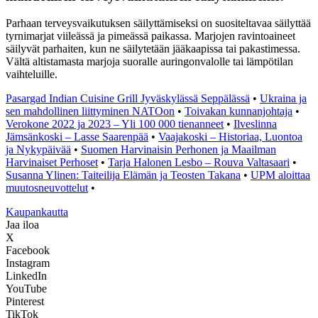
Parhaan terveysvaikutuksen säilyttämiseksi on suositeltavaa säilyttää
tyrnimarjat viileässä ja pimeässä paikassa. Marjojen ravintoaineet
säilyvät parhaiten, kun ne säilytetään jääkaapissa tai pakastimessa.
Vältä altistamasta marjoja suoralle auringonvalolle tai lämpötilan
vaihteluille.
Pasargad Indian Cuisine Grill Jyväskylässä Seppälässä
•
Ukraina ja
sen mahdollinen liittyminen NATOon
•
Toivakan kunnanjohtaja
•
Verokone 2022 ja 2023 – Yli 100 000 tienanneet
•
Ilveslinna
Jämsänkoski – Lasse Saarenpää
•
Vaajakoski – Historiaa, Luontoa
ja Nykypäivää
•
Suomen Harvinaisin Perhonen ja Maailman
Harvinaiset Perhoset
•
Tarja Halonen Lesbo – Rouva Valtasaari
•
Susanna Ylinen: Taiteilija Elämän ja Teosten Takana
•
UPM aloittaa
muutosneuvottelut
•
K
aupankautta
Jaa iloa
X
Facebook
Instagram
LinkedIn
YouTube
Pinterest
TikTok