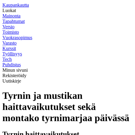
K
aupankautta
Luokat
Mainonta
Tapahtumat
Versio
Toimisto
Vuokrasopimus
Varasto
Kurssit
Työllisyys
Tech
Puhdistus
Minun sivuni
Rekisteröidy
Uutiskirje
Tyrnin ja mustikan
haittavaikutukset sekä
montako tyrnimarjaa päivässä
Tyrnin haittavaikutukset