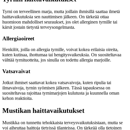
Tyrni on terveellinen marja, mutta joillain ihmisillä saattaa ilmetä
haittavaikutuksia sen nauttimisen jälkeen. On tärkeää ottaa
huomioon mahdolliset seuraukset, jos olet allerginen tyrnille tai
kärsit jostain tietystä terveysongelmasta.
Allergiaoireet
Henkilöt, joilla on allergia tyrnille, voivat kokea erilaisia oireita,
kuten kutinaa, ihottumaa tai hengitysvaikeuksia. On suositeltavaa
välttää tyrnituotteita, jos sinulla on todettu allergia marjoille.
Vatsavaivat
Jotkut ihmiset saattavat kokea vatsavaivoja, kuten ripulia tai
ilmavaivoja, tyrnin syömisen jälkeen. Tässä tapauksessa on
suositeltavaa rajoittaa tyrnimarjojen kulutusta ja kuunnella oman
kehon reaktioita.
Mustikan haittavaikutukset
Mustikka on tunnettu tehokkaista terveysvaikutuksistaan, mutta se
voi aiheuttaa haittoja tietyissä tilanteissa. On tärkeää olla tietoinen