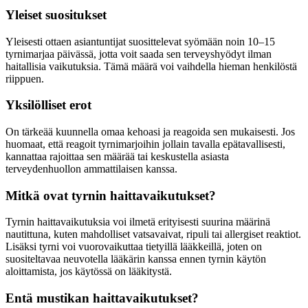
Yleiset suositukset
Yleisesti ottaen asiantuntijat suosittelevat syömään noin 10–15
tyrnimarjaa päivässä, jotta voit saada sen terveyshyödyt ilman
haitallisia vaikutuksia. Tämä määrä voi vaihdella hieman henkilöstä
riippuen.
Yksilölliset erot
On tärkeää kuunnella omaa kehoasi ja reagoida sen mukaisesti. Jos
huomaat, että reagoit tyrnimarjoihin jollain tavalla epätavallisesti,
kannattaa rajoittaa sen määrää tai keskustella asiasta
terveydenhuollon ammattilaisen kanssa.
Mitkä ovat tyrnin haittavaikutukset?
Tyrnin haittavaikutuksia voi ilmetä erityisesti suurina määrinä
nautittuna, kuten mahdolliset vatsavaivat, ripuli tai allergiset reaktiot.
Lisäksi tyrni voi vuorovaikuttaa tietyillä lääkkeillä, joten on
suositeltavaa neuvotella lääkärin kanssa ennen tyrnin käytön
aloittamista, jos käytössä on lääkitystä.
Entä mustikan haittavaikutukset?