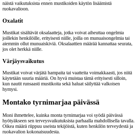
näistä vaikutuksista ennen mustikoiden käytön lisäämistä
ruokavalioon.
Oxalatit
Mustikat sisältävät oksalaatteja, jotka voivat aiheuttaa ongelmia
joillekin henkilöille, erityisesti niille, joilla on munuaisongelmia tai
aiemmin ollut munuaiskiviä. Oksalaattien määrää kannattaa seurata,
jos olet herkkä niille.
Värjäysvaikutus
Mustikat voivat värjätä hampaita tai vaatteita voimakkaasti, jos niitä
käytetään suuria määriä. On hyvä muistaa tämä erityisesti silloin,
kun nautit runsaasti mustikoita sekä haluat säilyttää valkoisen
hymysi.
Montako tyrnimarjaa päivässä
Moni ihmettelee, kuinka monta tyrnimarjaa voi syödä päivässä
hyötyäkseen sen terveysvaikutuksista parhaalla mahdollisella tavalla.
Oikea määrä riippuu useista tekijöistä, kuten henkilön terveydestä ja
ruokavalion kokonaisuudesta.