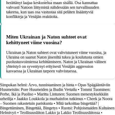
herättänyt laajaa keskustelua maan sisällä. Osa kannattaa
vahvasti Natoon liittymistä nähdessään sen turvallisuuden
takeena, kun taas osa vastustaa sitä peläten lisääntyviä
konflikteja ja Venäjän reaktioita.
Miten Ukrainan ja Naton suhteet ovat
kehittyneet viime vuosina?
Ukrainan ja Naton suhteet ovat vahvistuneet viime vuosina, ja
Ukraina on saanut Naton jäseniltä tukea ja koulutusta omien
puolustusvoimiensa kehittämiseen. Naton ja Ukrainan välinen
yhteistyö on syventynyt erityisesti Venäjän aggression
kasvaessa ja Ukrainan tarpeen vahvistuessa.
Simpukan helmi: Arvo, tunnistaminen ja hinta
•
Opas Spägääntäviin
Huumeisiin: Pore Huumeiden ja Budin Vertailu
•
Tommi Tuominen:
Perhe, Ikä ja Puoliso
•
Maritta Lintunen: Suomen menestyksekkäin
urheilija
•
Jaakko Loukkola ja murhainfon tutkimus
•
Cheek ja Noora
– Suomen rakastetuin pariskunta
•
Mitä tarkoittaa bingettää? |
Bingettäminen, Bingettää, Bingetys
•
Ruotsi: Pohjoismaiden Kultainen
Helmivyö
•
Teollisuusliiton Lakko ja Lakko Teollisuusliitossa
•