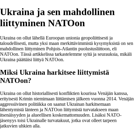
Ukraina ja sen mahdollinen
liittyminen NATOon
Ukraina on ollut lähellä Euroopan unionia geopoliittisesti ja
taloudellisesti, mutta yksi maan merkittävimmistä kysymyksistä on sen
mahdollinen liittyminen Pohjois-Atlantin puolustusliittoon, eli
NATOon. Tässä artikkelissa tarkastelemme syitä ja seurauksia, mikäli
Ukraina päättäisi liittyä NATOon.
Miksi Ukraina harkitsee liittymistä
NATOon?
Ukraina on ollut historiallisesti konfliktien kourissa Venäjän kanssa,
erityisesti Krimin niemimaan liittämisen jälkeen vuonna 2014. Venäjän
aggressiivinen politiikka on saanut Ukrainan harkitsemaan
lähentymistä länteen ja NATOon liittymistä turvatakseen maan
itsenäisyyden ja alueellisen koskemattomuuden. Lisäksi NATO-
jäsenyys toisi Ukrainalle turvatakuut, jotka ovat olleet tarpeen
jatkuvien uhkien alla.