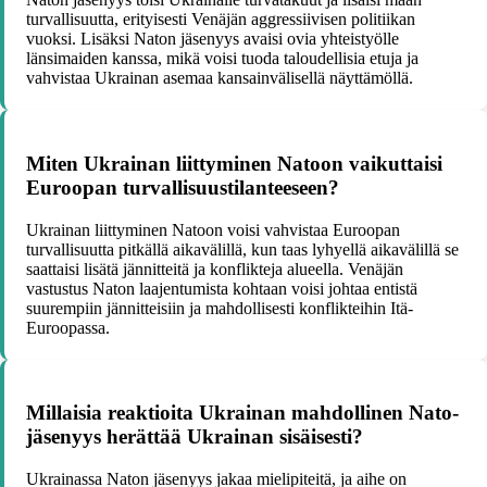
turvallisuutta, erityisesti Venäjän aggressiivisen politiikan
vuoksi. Lisäksi Naton jäsenyys avaisi ovia yhteistyölle
länsimaiden kanssa, mikä voisi tuoda taloudellisia etuja ja
vahvistaa Ukrainan asemaa kansainvälisellä näyttämöllä.
Miten Ukrainan liittyminen Natoon vaikuttaisi
Euroopan turvallisuustilanteeseen?
Ukrainan liittyminen Natoon voisi vahvistaa Euroopan
turvallisuutta pitkällä aikavälillä, kun taas lyhyellä aikavälillä se
saattaisi lisätä jännitteitä ja konflikteja alueella. Venäjän
vastustus Naton laajentumista kohtaan voisi johtaa entistä
suurempiin jännitteisiin ja mahdollisesti konflikteihin Itä-
Euroopassa.
Millaisia reaktioita Ukrainan mahdollinen Nato-
jäsenyys herättää Ukrainan sisäisesti?
Ukrainassa Naton jäsenyys jakaa mielipiteitä, ja aihe on