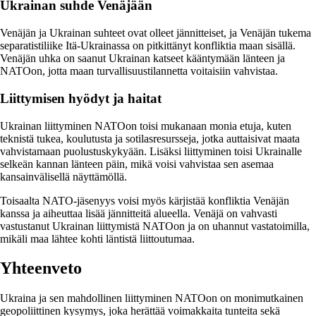
Ukrainan suhde Venäjään
Venäjän ja Ukrainan suhteet ovat olleet jännitteiset, ja Venäjän tukema
separatistiliike Itä-Ukrainassa on pitkittänyt konfliktia maan sisällä.
Venäjän uhka on saanut Ukrainan katseet kääntymään länteen ja
NATOon, jotta maan turvallisuustilannetta voitaisiin vahvistaa.
Liittymisen hyödyt ja haitat
Ukrainan liittyminen NATOon toisi mukanaan monia etuja, kuten
teknistä tukea, koulutusta ja sotilasresursseja, jotka auttaisivat maata
vahvistamaan puolustuskykyään. Lisäksi liittyminen toisi Ukrainalle
selkeän kannan länteen päin, mikä voisi vahvistaa sen asemaa
kansainvälisellä näyttämöllä.
Toisaalta NATO-jäsenyys voisi myös kärjistää konfliktia Venäjän
kanssa ja aiheuttaa lisää jännitteitä alueella. Venäjä on vahvasti
vastustanut Ukrainan liittymistä NATOon ja on uhannut vastatoimilla,
mikäli maa lähtee kohti läntistä liittoutumaa.
Yhteenveto
Ukraina ja sen mahdollinen liittyminen NATOon on monimutkainen
geopoliittinen kysymys, joka herättää voimakkaita tunteita sekä