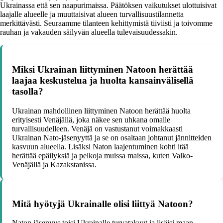
Ukrainassa että sen naapurimaissa. Päätöksen vaikutukset ulottuisivat
laajalle alueelle ja muuttaisivat alueen turvallisuustilannetta
merkittävästi. Seuraamme tilanteen kehittymistä tiiviisti ja toivomme
rauhan ja vakauden säilyvän alueella tulevaisuudessakin.
Miksi Ukrainan liittyminen Natoon herättää
laajaa keskustelua ja huolta kansainvälisellä
tasolla?
Ukrainan mahdollinen liittyminen Natoon herättää huolta
erityisesti Venäjällä, joka näkee sen uhkana omalle
turvallisuudelleen. Venäjä on vastustanut voimakkaasti
Ukrainan Nato-jäsenyyttä ja se on osaltaan johtanut jännitteiden
kasvuun alueella. Lisäksi Naton laajentuminen kohti itää
herättää epäilyksiä ja pelkoja muissa maissa, kuten Valko-
Venäjällä ja Kazakstanissa.
Mitä hyötyjä Ukrainalle olisi liittyä Natoon?
Naton jäsenyys toisi Ukrainalle turvatakuut ja lisäisi maan