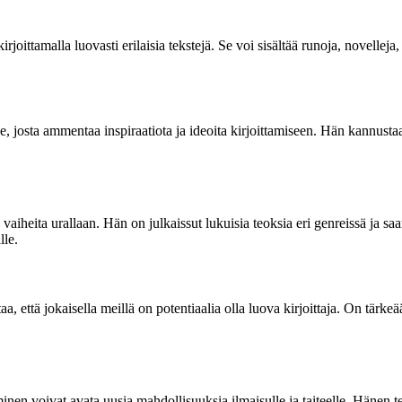
ittamalla luovasti erilaisia tekstejä. Se voi sisältää runoja, novelleja,
 josta ammentaa inspiraatiota ja ideoita kirjoittamiseen. Hän kannust
aiheita urallaan. Hän on julkaissut lukuisia teoksia eri genreissä ja saa
lle.
 että jokaisella meillä on potentiaalia olla luova kirjoittaja. On tärke
minen voivat avata uusia mahdollisuuksia ilmaisulle ja taiteelle. Hänen 