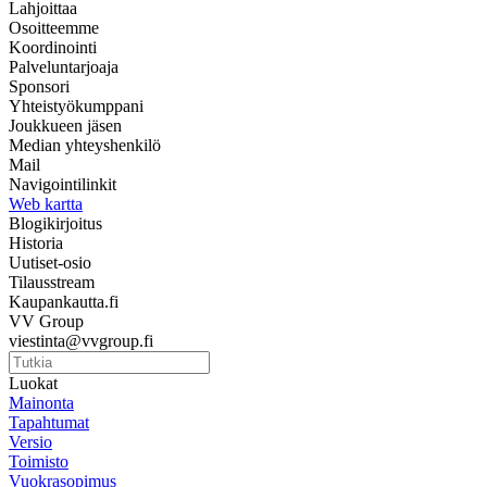
Lahjoittaa
Osoitteemme
Koordinointi
Palveluntarjoaja
Sponsori
Yhteistyökumppani
Joukkueen jäsen
Median yhteyshenkilö
Mail
Navigointilinkit
Web kartta
Blogikirjoitus
Historia
Uutiset-osio
Tilausstream
Kaupankautta.fi
VV Group
viestinta@vvgroup.fi
Luokat
Mainonta
Tapahtumat
Versio
Toimisto
Vuokrasopimus