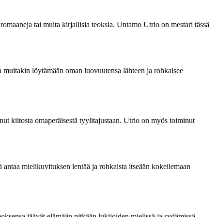
 romaaneja tai muita kirjallisia teoksia. Untamo Utrio on mestari tässä
aa muitakin löytämään oman luovuutensa lähteen ja rohkaisee
nut kiitosta omaperäisestä tyylitajustaan. Utrio on myös toiminut
ää antaa mielikuvituksen lentää ja rohkaista itseään kokeilemaan
teoksensa jäävät elämään pitkään lukijoiden mielissä ja sydämissä.