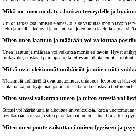
Mikä on unen merkitys ihmisen terveydelle ja hyvinvo
Uni on tärkeä osa ihmisen elämää, sillä se vaikuttaa monin tavoin terv
keho ja mieli palautuvat ja uusiutuvat, joten unen laadulla ja määrällä
Miten unen laatuun ja määrään voi vaikuttaa positiiv
Unen laatuun ja määrään voi vaikuttaa monin eri tavoin. Hyvät unihyg
ruokavalio, edistävät parempaa unta. Stressinhallintakeinot ja rentou
Mitkä ovat yleisimmät unihäiriöt ja miten niitä void
Yleisimpiä unihäiriöitä ovat unettomuus, uniapnea, levottomat jalat -o
lääkehoitoa, unihygienian parantamista tai unta edistäviä hoitomenetel
Miten stressi vaikuttaa uneen ja miten stressiä voi li
Stressi voi häiritä unta ja aiheuttaa univaikeuksia, kuten unettomuutta 
lievittämään stressiä ja siten parantamaan unen laatua. On tärkeää pyrk
Miten unen puute vaikuttaa ihmisen fyysiseen ja psyyk