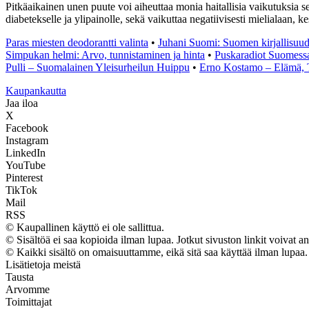
Pitkäaikainen unen puute voi aiheuttaa monia haitallisia vaikutuksia s
diabetekselle ja ylipainolle, sekä vaikuttaa negatiivisesti mielialaan, 
Paras miesten deodorantti valinta
•
Juhani Suomi: Suomen kirjallisuu
Simpukan helmi: Arvo, tunnistaminen ja hinta
•
Puskaradiot Suomess
Pulli – Suomalainen Yleisurheilun Huippu
•
Erno Kostamo – Elämä, T
K
aupankautta
Jaa iloa
X
Facebook
Instagram
LinkedIn
YouTube
Pinterest
TikTok
Mail
RSS
© Kaupallinen käyttö ei ole sallittua.
© Sisältöä ei saa kopioida ilman lupaa. Jotkut sivuston linkit voivat an
© Kaikki sisältö on omaisuuttamme, eikä sitä saa käyttää ilman lupaa.
Lisätietoja meistä
Tausta
Arvomme
Toimittajat