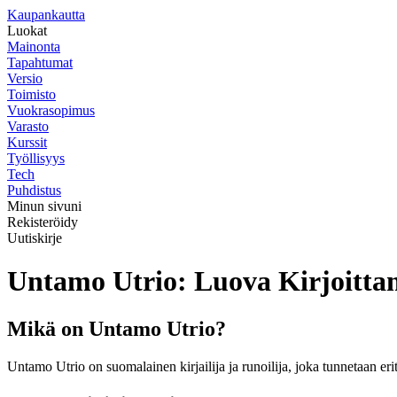
K
aupankautta
Luokat
Mainonta
Tapahtumat
Versio
Toimisto
Vuokrasopimus
Varasto
Kurssit
Työllisyys
Tech
Puhdistus
Minun sivuni
Rekisteröidy
Uutiskirje
Untamo Utrio: Luova Kirjoitta
Mikä on Untamo Utrio?
Untamo Utrio on suomalainen kirjailija ja runoilija, joka tunnetaan er