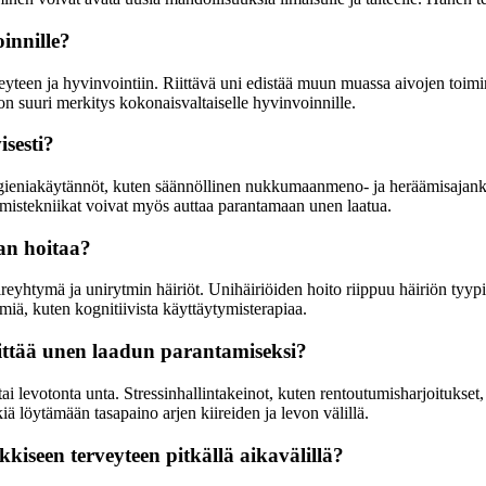
innille?
eyteen ja hyvinvointiin. Riittävä uni edistää muun muassa aivojen toimin
 on suuri merkitys kokonaisvaltaiselle hyvinvoinnille.
isesti?
ieniakäytännöt, kuten säännöllinen nukkumaanmeno- ja heräämisajankoht
tumistekniikat voivat myös auttaa parantamaan unen laatua.
aan hoitaa?
ireyhtymä ja unirytmin häiriöt. Unihäiriöiden hoito riippuu häiriön tyy
miä, kuten kognitiivista käyttäytymisterapiaa.
evittää unen laadun parantamiseksi?
tai levotonta unta. Stressinhallintakeinot, kuten rentoutumisharjoitukset
iä löytämään tasapaino arjen kiireiden ja levon välillä.
kiseen terveyteen pitkällä aikavälillä?