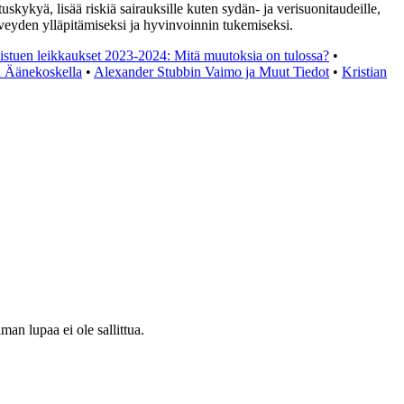
kykyä, lisää riskiä sairauksille kuten sydän- ja verisuonitaudeille,
terveyden ylläpitämiseksi ja hyvinvoinnin tukemiseksi.
stuen leikkaukset 2023-2024: Mitä muutoksia on tulossa?
•
a Äänekoskella
•
Alexander Stubbin Vaimo ja Muut Tiedot
•
Kristian
an lupaa ei ole sallittua.