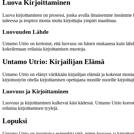
Luova Kirjoittaminen
Luova kirjoittaminen on prosessi, jonka avulla ilmaisemme itseämme kirjo
taiteessa ja inspiroi monia muita kirjoittajia ympäri maailmaa.
Luovuuden Lähde
Untamo Utrio on kertonut, että luovuus on hänen mukaansa kuin lähde,
kokeilemaan erilaisia kirjoittamisen muotoja.
Untamo Utrio: Kirjailijan Elämä
Untamo Utrio on elänyt värikkään kirjailijan elämää ja kokenut monia v
kirjoitustyön ohella kirjoittamisen opettajana monille nuorille kirjoittaji
Luovuus ja Kirjoittaminen
Luovuus ja kirjoittaminen kulkevat käsi kädessä. Untamo Utrio korostaa,
erilaisia kirjoittamisen tyylejä.
Lopuksi
Untamo Utrio on inspiroiva esimerkki siitä, miten luovuus ja kirjoitta