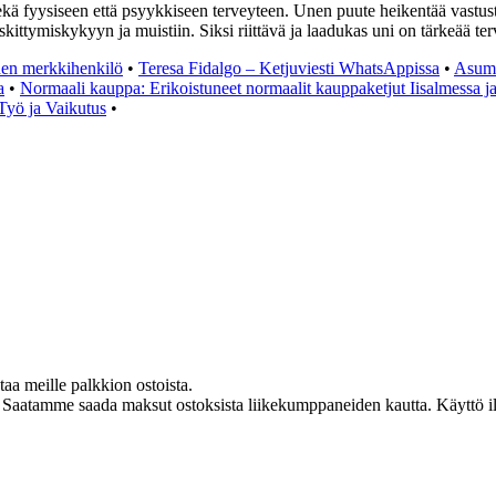
ekä fyysiseen että psyykkiseen terveyteen. Unen puute heikentää vastustus
keskittymiskykyyn ja muistiin. Siksi riittävä ja laadukas uni on tärkeää 
den merkkihenkilö
•
Teresa Fidalgo – Ketjuviesti WhatsAppissa
•
Asumi
a
•
Normaali kauppa: Erikoistuneet normaalit kauppaketjut Iisalmessa j
yö ja Vaikutus
•
taa meille palkkion ostoista.
 Saatamme saada maksut ostoksista liikekumppaneiden kautta. Käyttö ilm