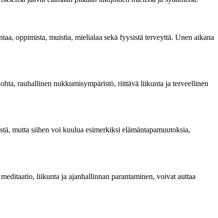
taa, oppimista, muistia, mielialaa sekä fyysistä terveyttä. Unen aikana
a, rauhallinen nukkumisympäristö, riittävä liikunta ja terveellinen
pistä, mutta siihen voi kuulua esimerkiksi elämäntapamuutoksia,
, meditaatio, liikunta ja ajanhallinnan parantaminen, voivat auttaa