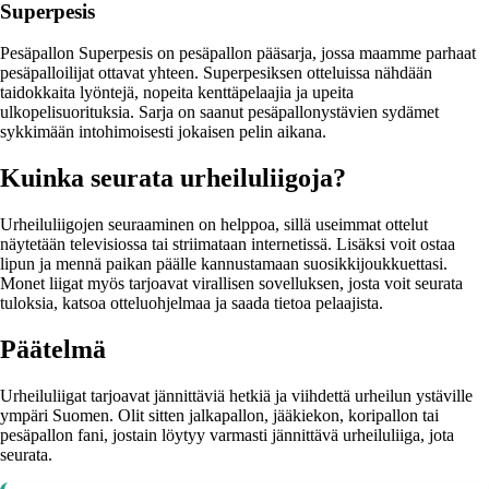
Superpesis
Pesäpallon Superpesis on pesäpallon pääsarja, jossa maamme parhaat
pesäpalloilijat ottavat yhteen. Superpesiksen otteluissa nähdään
taidokkaita lyöntejä, nopeita kenttäpelaajia ja upeita
ulkopelisuorituksia. Sarja on saanut pesäpallonystävien sydämet
sykkimään intohimoisesti jokaisen pelin aikana.
Kuinka seurata urheiluliigoja?
Urheiluliigojen seuraaminen on helppoa, sillä useimmat ottelut
näytetään televisiossa tai striimataan internetissä. Lisäksi voit ostaa
lipun ja mennä paikan päälle kannustamaan suosikkijoukkuettasi.
Monet liigat myös tarjoavat virallisen sovelluksen, josta voit seurata
tuloksia, katsoa otteluohjelmaa ja saada tietoa pelaajista.
Päätelmä
Urheiluliigat tarjoavat jännittäviä hetkiä ja viihdettä urheilun ystäville
ympäri Suomen. Olit sitten jalkapallon, jääkiekon, koripallon tai
pesäpallon fani, jostain löytyy varmasti jännittävä urheiluliiga, jota
seurata.