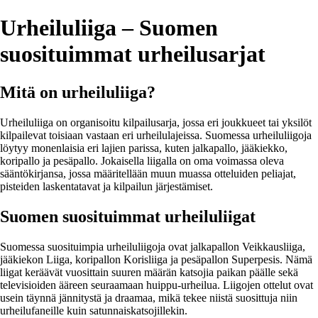
Urheiluliiga – Suomen
suosituimmat urheilusarjat
Mitä on urheiluliiga?
Urheiluliiga on organisoitu kilpailusarja, jossa eri joukkueet tai yksilöt
kilpailevat toisiaan vastaan eri urheilulajeissa. Suomessa urheiluliigoja
löytyy monenlaisia eri lajien parissa, kuten jalkapallo, jääkiekko,
koripallo ja pesäpallo. Jokaisella liigalla on oma voimassa oleva
sääntökirjansa, jossa määritellään muun muassa otteluiden peliajat,
pisteiden laskentatavat ja kilpailun järjestämiset.
Suomen suosituimmat urheiluliigat
Suomessa suosituimpia urheiluliigoja ovat jalkapallon Veikkausliiga,
jääkiekon Liiga, koripallon Korisliiga ja pesäpallon Superpesis. Nämä
liigat keräävät vuosittain suuren määrän katsojia paikan päälle sekä
televisioiden ääreen seuraamaan huippu-urheilua. Liigojen ottelut ovat
usein täynnä jännitystä ja draamaa, mikä tekee niistä suosittuja niin
urheilufaneille kuin satunnaiskatsojillekin.