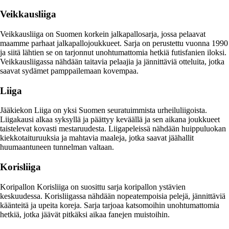
Veikkausliiga
Veikkausliiga on Suomen korkein jalkapallosarja, jossa pelaavat
maamme parhaat jalkapallojoukkueet. Sarja on perustettu vuonna 1990
ja siitä lähtien se on tarjonnut unohtumattomia hetkiä futisfanien iloksi.
Veikkausliigassa nähdään taitavia pelaajia ja jännittäviä otteluita, jotka
saavat sydämet pamppailemaan kovempaa.
Liiga
Jääkiekon Liiga on yksi Suomen seuratuimmista urheiluliigoista.
Liigakausi alkaa syksyllä ja päättyy keväällä ja sen aikana joukkueet
taistelevat kovasti mestaruudesta. Liigapeleissä nähdään huippuluokan
kiekkotaituruuksia ja mahtavia maaleja, jotka saavat jäähallit
huumaantuneen tunnelman valtaan.
Korisliiga
Koripallon Korisliiga on suosittu sarja koripallon ystävien
keskuudessa. Korisliigassa nähdään nopeatempoisia pelejä, jännittäviä
käänteitä ja upeita koreja. Sarja tarjoaa katsomoihin unohtumattomia
hetkiä, jotka jäävät pitkäksi aikaa fanejen muistoihin.