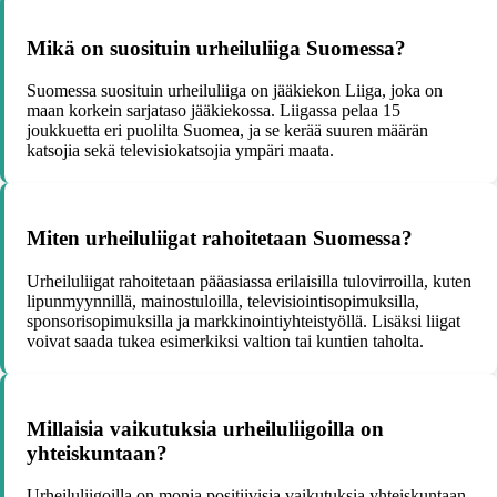
Mikä on suosituin urheiluliiga Suomessa?
Suomessa suosituin urheiluliiga on jääkiekon Liiga, joka on
maan korkein sarjataso jääkiekossa. Liigassa pelaa 15
joukkuetta eri puolilta Suomea, ja se kerää suuren määrän
katsojia sekä televisiokatsojia ympäri maata.
Miten urheiluliigat rahoitetaan Suomessa?
Urheiluliigat rahoitetaan pääasiassa erilaisilla tulovirroilla, kuten
lipunmyynnillä, mainostuloilla, televisiointisopimuksilla,
sponsorisopimuksilla ja markkinointiyhteistyöllä. Lisäksi liigat
voivat saada tukea esimerkiksi valtion tai kuntien taholta.
Millaisia vaikutuksia urheiluliigoilla on
yhteiskuntaan?
Urheiluliigoilla on monia positiivisia vaikutuksia yhteiskuntaan,