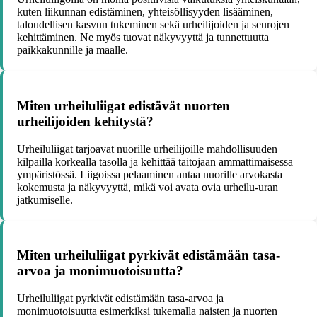
kuten liikunnan edistäminen, yhteisöllisyyden lisääminen,
taloudellisen kasvun tukeminen sekä urheilijoiden ja seurojen
kehittäminen. Ne myös tuovat näkyvyyttä ja tunnettuutta
paikkakunnille ja maalle.
Miten urheiluliigat edistävät nuorten
urheilijoiden kehitystä?
Urheiluliigat tarjoavat nuorille urheilijoille mahdollisuuden
kilpailla korkealla tasolla ja kehittää taitojaan ammattimaisessa
ympäristössä. Liigoissa pelaaminen antaa nuorille arvokasta
kokemusta ja näkyvyyttä, mikä voi avata ovia urheilu-uran
jatkumiselle.
Miten urheiluliigat pyrkivät edistämään tasa-
arvoa ja monimuotoisuutta?
Urheiluliigat pyrkivät edistämään tasa-arvoa ja
monimuotoisuutta esimerkiksi tukemalla naisten ja nuorten