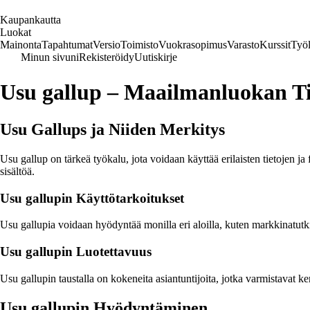
K
aupankautta
Luokat
Mainonta
Tapahtumat
Versio
Toimisto
Vuokrasopimus
Varasto
Kurssit
Työl
Minun sivuni
Rekisteröidy
Uutiskirje
Usu gallup – Maailmanluokan Ti
Usu Gallups ja Niiden Merkitys
Usu gallup on tärkeä työkalu, jota voidaan käyttää erilaisten tietojen 
sisältöä.
Usu gallupin Käyttötarkoitukset
Usu gallupia voidaan hyödyntää monilla eri aloilla, kuten markkinatutk
Usu gallupin Luotettavuus
Usu gallupin taustalla on kokeneita asiantuntijoita, jotka varmistavat 
Usu gallupin Hyödyntäminen