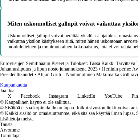
Miten uskonnolliset gallupit voivat vaikuttaa yksilö
Uskonnolliset gallupit voivat herättää yksilöissä ajatuksia omasta u
vaikuttaa yksilön käsitykseen siitä, miten hänen uskontoaan arvoste
moniulotteinen ja monimutkainen kokonaisuus, jota ei voi rajata pel
Euroviisujen Semifinaalin Pisteet ja Tulokset: Tässä Kaikki Tarvittava 
Juhannusliputus ja lipun nosto juhannuksena 2023
•
Herlinin perhe: Avi
Presidenttikaudet
•
Ahjon Grilli – Nautinnollinen Makumatka Grilliravi
K
aupankautta
Jaa iloa
X
Facebook
Instagram
LinkedIn
YouTube
Pin
© Kaupallinen käyttö ei ole sallittua.
© Sisältöä ei saa kopioida ilman lupaa. Jotkut sivuston linkit voivat ant
© Kaikki sisältö on omaisuuttamme, eikä sitä saa käyttää ilman lupaa. 
Lisätietoja meistä
Tausta
Arvomme
Toimittajat