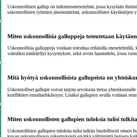
Uskonnollinen gallup on tutkimusmenetelmä, jossa kysytään ihmisil
uskonnollisten ryhmien jäsenmääristä, uskonnollisten käytäntöjen y
Miten uskonnollisia galluppeja toteutetaan käytän
Uskonnollisia galluppeja voidaan toteuttaa erilaisilla menetelmillä,
valmiiksi määritellyt kysymykset, sekä avoin haastattelu, jossa vasta
Mitä hyötyä uskonnollisista gallupeista on yhteisku
Uskonnolliset gallupit voivat tarjota arvokasta tietoa yhteiskunna
konfliktien ennaltaehkäisyyn. Lisäksi gallupien avulla voidaan seur
Miten uskonnollisten gallupien tuloksia tulisi tulkit
Uskonnollisten gallupien tuloksia tulisi tulkita huolellisesti ottae
kuvan uskonnollisista näkemyksistä eivätkä välttämättä heijasta kaik