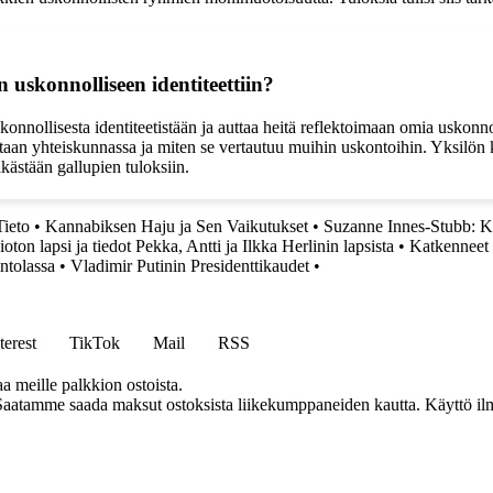
n uskonnolliseen identiteettiin?
skonnollisesta identiteetistään ja auttaa heitä reflektoimaan omia uskon
taan yhteiskunnassa ja miten se vertautuu muihin uskontoihin. Yksilön k
kästään gallupien tuloksiin.
Tieto
•
Kannabiksen Haju ja Sen Vaikutukset
•
Suzanne Innes-Stubb: 
oton lapsi ja tiedot Pekka, Antti ja Ilkka Herlinin lapsista
•
Katkenneet 
ntolassa
•
Vladimir Putinin Presidenttikaudet
•
terest
TikTok
Mail
RSS
aa meille palkkion ostoista.
Saatamme saada maksut ostoksista liikekumppaneiden kautta. Käyttö ilman