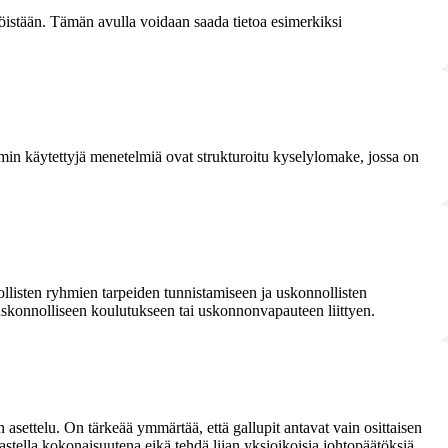
istään. Tämän avulla voidaan saada tietoa esimerkiksi
immin käytettyjä menetelmiä ovat strukturoitu kyselylomake, jossa on
llisten ryhmien tarpeiden tunnistamiseen ja uskonnollisten
 uskonnolliseen koulutukseen tai uskonnonvapauteen liittyen.
 asettelu. On tärkeää ymmärtää, että gallupit antavat vain osittaisen
astella kokonaisuutena eikä tehdä liian yksioikoisia johtopäätöksiä.