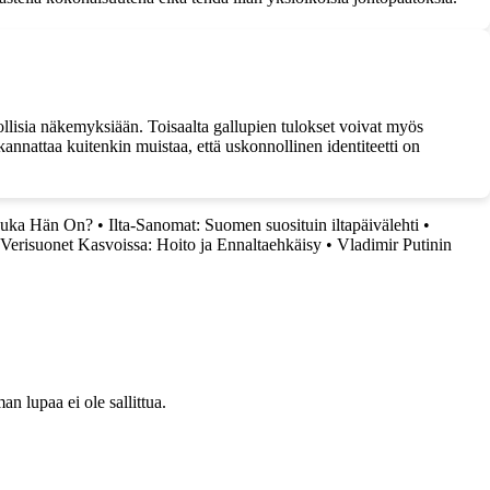
nollisia näkemyksiään. Toisaalta gallupien tulokset voivat myös
annattaa kuitenkin muistaa, että uskonnollinen identiteetti on
Kuka Hän On?
•
Ilta-Sanomat: Suomen suosituin iltapäivälehti
•
Verisuonet Kasvoissa: Hoito ja Ennaltaehkäisy
•
Vladimir Putinin
 lupaa ei ole sallittua.