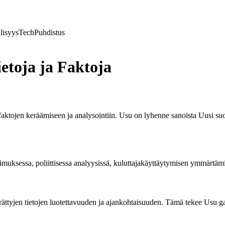
lisyys
Tech
Puhdistus
etoja ja Faktoja
ja faktojen keräämiseen ja analysointiin. Usu on lyhenne sanoista Uusi s
imuksessa, poliittisessa analyysissä, kuluttajakäyttäytymisen ymmärtämi
kerättyjen tietojen luotettavuuden ja ajankohtaisuuden. Tämä tekee Usu 