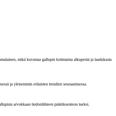
uomalainen, mikä kuvastaa gallupin kotimaista alkuperää ja laadukasta
sessä ja yleisemmin erilaisten trendien seuraamisessa.
gallupista arvokkaan tiedonlähteen päätöksenteon tueksi.