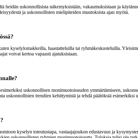
tä heidän uskonnollisista näkemyksistään, vakaumuksistaan ja käytännö
leisyydestä ja uskonnollisten mielipiteiden muutoksista ajan myötä.
nössä?
 kuten kyselylomakkeilla, haastatteluilla tai ryhmäkeskusteluilla. Yleis
ajat voivat kertoa vapaasti ajatuksistaan.
nnalle?
lle esimerkiksi uskonnollisen monimuotoisuuden ymmärtämiseen, uskonno
ata uskonnollisten trendien kehittymistä ja tehdä päätöksiä esimerkiksi
a?
n huomioon kyselyn toteutustapa, vastaajajoukon edustavuus ja kysymysten
kien uskonnollisten ryhmien monimuotoisuutta. Tuloksia tulisi siis tark