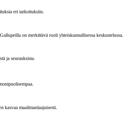
tuksia eri tarkoituksiin.
allupeilla on merkittävä rooli yhteiskunnallisessa keskustelussa.
stä ja seurauksista.
a monipuolisempaa.
en kasvaa maailmanlaajuisesti.