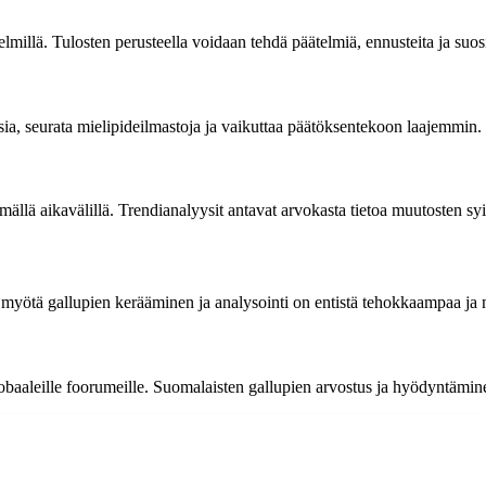
elmillä. Tulosten perusteella voidaan tehdä päätelmiä, ennusteita ja suosi
a, seurata mielipideilmastoja ja vaikuttaa päätöksentekoon laajemmin. G
mällä aikavälillä. Trendianalyysit antavat arvokasta tietoa muutosten syi
n myötä gallupien kerääminen ja analysointi on entistä tehokkaampaa j
lobaaleille foorumeille. Suomalaisten gallupien arvostus ja hyödyntämin